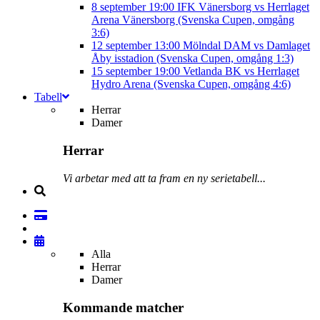
8 september
19:00
IFK Vänersborg vs Herrlaget
Arena Vänersborg (Svenska Cupen, omgång
3:6)
12 september
13:00
Mölndal DAM vs Damlaget
Åby isstadion (Svenska Cupen, omgång 1:3)
15 september
19:00
Vetlanda BK vs Herrlaget
Hydro Arena (Svenska Cupen, omgång 4:6)
Tabell
Herrar
Damer
Herrar
Vi arbetar med att ta fram en ny serietabell...
Alla
Herrar
Damer
Kommande matcher