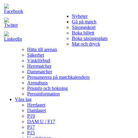
Nyheter
Gå på match
Säsongskort
Boka biljett
Boka säsongsplats
Mat och dryck
Hitta till arenan
Säkerhet
Väskförbud
Herrmatcher
Dammatcher
Prenumerera på matchkalendern
Arenabuss
Prisinfo och bokning
Pressinformation
Våra lag
Herrlaget
Damlaget
P19
DAM U / F17
P17
P15