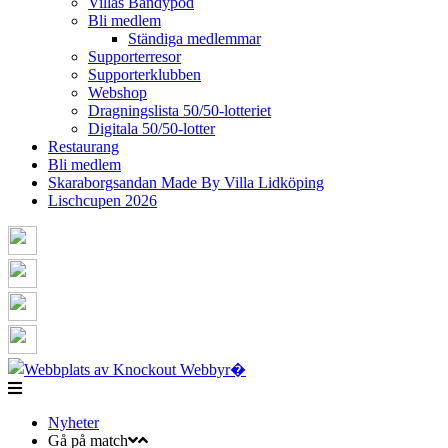
Villas Bandypod
Bli medlem
Ständiga medlemmar
Supporterresor
Supporterklubben
Webshop
Dragningslista 50/50-lotteriet
Digitala 50/50-lotter
Restaurang
Bli medlem
Skaraborgsandan Made By Villa Lidköping
Lischcupen 2026
Nyheter
Gå på match