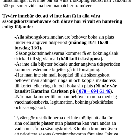
tillställningar. Det inne bär att Villa Lidköping endast kan välkomna
500 personer vid sina hemmamatcher framöver.
Tyvärr innebär det att vi inte kan få in alla våra
säsongskortsinnehavare och därav har vi valt en hantering
enligt följande:
-Alla säsongskortsinnehavare behöver boka sin plats
under en angiven tidsperiod
(måndag 10/1 16.00 –
torsdag 13/1).
-Säsongskortsinnehavarna kommer få en bokningslänk
skickad till sig via mail
(håll koll i skräppost).
-Är inte alla biljetter bokade under angivna tidsperioden
kommer resterande biljetter gå till försäljning.
-Har man inte sin mail kopplad till sitt säsongskort
behöver man antingen ringa in och koppla mailadress
till kortet, eller ringa in och boka sin plats
(Ni når vår
kanslist Katarina Carlsson på (
070 – 694 61 46
).
-När man kommer till arenan behöver man ha med sig
vaccinationsbevis, legitimation, bokningsbekräftelse
och säsongskort.
Tyvärr gör restriktionerna det inte möjligt att alla får
sina ordinarie platser utan platserna kan vara andra än
vad som står på säsongskortet. Klubben kommer även
att prioritera säsongskortsinnehavarna före sina ”aktiva