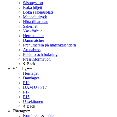
Säsongskort
Boka biljett
Boka säsongsplats
Mat och dryck
Hitta till arenan
Säkerhet
Väskförbud
Herrmatcher
Dammatcher
Prenumerera på matchkalendern
Arenabuss
Prisinfo och bokning
Pressinformation
Back
Våra lag
Herrlaget
Damlaget
P19
DAM U / F17
P17
P15
U-sektionen
Back
Företag
Konferens & möten