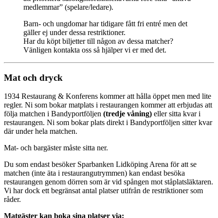
medlemmar” (spelare/ledare).
Barn- och ungdomar har tidigare fått fri entré men det
gäller ej under dessa restriktioner.
Har du köpt biljetter till någon av dessa matcher?
Vänligen kontakta oss så hjälper vi er med det.
Mat och dryck
1934 Restaurang & Konferens kommer att hålla öppet men med lite
regler. Ni som bokar matplats i restaurangen kommer att erbjudas att
följa matchen i Bandyportföljen
(tredje våning)
eller sitta kvar i
restaurangen. Ni som bokar plats direkt i Bandyportföljen sitter kvar
där under hela matchen.
Mat- och bargäster måste sitta ner.
Du som endast besöker Sparbanken Lidköping Arena för att se
matchen (inte äta i restaurangutrymmen) kan endast besöka
restaurangen genom dörren som är vid spången mot ståplatsläktaren.
Vi har dock ett begränsat antal platser utifrån de restriktioner som
råder.
Matgäster kan boka sina platser via: