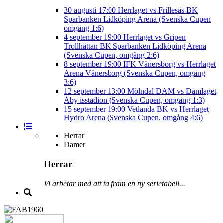
30 augusti
17:00
Herrlaget vs Frillesås BK
Sparbanken Lidköping Arena (Svenska Cupen
omgång 1:6)
4 september
19:00
Herrlaget vs Gripen
Trollhättan BK
Sparbanken Lidköping Arena
(Svenska Cupen, omgång 2:6)
8 september
19:00
IFK Vänersborg vs Herrlaget
Arena Vänersborg (Svenska Cupen, omgång
3:6)
12 september
13:00
Mölndal DAM vs Damlaget
Åby isstadion (Svenska Cupen, omgång 1:3)
15 september
19:00
Vetlanda BK vs Herrlaget
Hydro Arena (Svenska Cupen, omgång 4:6)
Herrar
Damer
Herrar
Vi arbetar med att ta fram en ny serietabell...