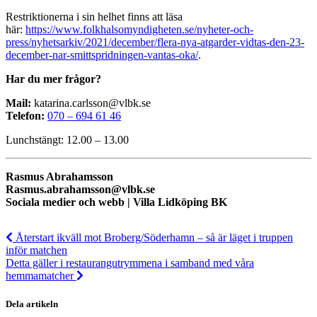
Restriktionerna i sin helhet finns att läsa
här:
https://www.folkhalsomyndigheten.se/nyheter-och-
press/nyhetsarkiv/2021/december/flera-nya-atgarder-vidtas-den-23-
december-nar-smittspridningen-vantas-oka/
.
Har du mer frågor?
Mail:
katarina.carlsson@vlbk.se
Telefon:
070 – 694 61 46
Lunchstängt: 12.00 – 13.00
Rasmus Abrahamsson
Rasmus.abrahamsson@vlbk.se
Sociala medier och webb | Villa Lidköping BK
Återstart ikväll mot Broberg/Söderhamn – så är läget i truppen
inför matchen
Detta gäller i restaurangutrymmena i samband med våra
hemmamatcher
Dela artikeln