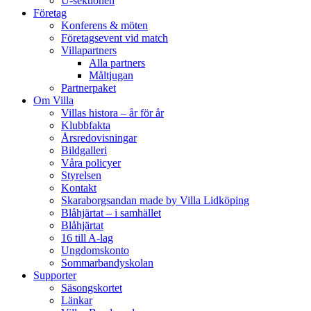
U-sektionen
Företag
Konferens & möten
Företagsevent vid match
Villapartners
Alla partners
Måltjugan
Partnerpaket
Om Villa
Villas histora – år för år
Klubbfakta
Årsredovisningar
Bildgalleri
Våra policyer
Styrelsen
Kontakt
Skaraborgsandan made by Villa Lidköping
Blåhjärtat – i samhället
Blåhjärtat
16 till A-lag
Ungdomskonto
Sommarbandyskolan
Supporter
Säsongskortet
Länkar