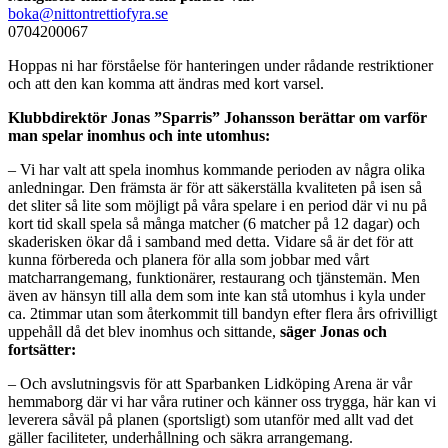
boka@nittontrettiofyra.se
0704200067
Hoppas ni har förståelse för hanteringen under rådande restriktioner
och att den kan komma att ändras med kort varsel.
Klubbdirektör Jonas ”Sparris” Johansson berättar om varför
man spelar inomhus och inte utomhus:
– Vi har valt att spela inomhus kommande perioden av några olika
anledningar. Den främsta är för att säkerställa kvaliteten på isen så
det sliter så lite som möjligt på våra spelare i en period där vi nu på
kort tid skall spela så många matcher (6 matcher på 12 dagar) och
skaderisken ökar då i samband med detta. Vidare så är det för att
kunna förbereda och planera för alla som jobbar med vårt
matcharrangemang, funktionärer, restaurang och tjänstemän. Men
även av hänsyn till alla dem som inte kan stå utomhus i kyla under
ca. 2timmar utan som återkommit till bandyn efter flera års ofrivilligt
uppehåll då det blev inomhus och sittande,
säger Jonas och
fortsätter:
– Och avslutningsvis för att Sparbanken Lidköping Arena är vår
hemmaborg där vi har våra rutiner och känner oss trygga, här kan vi
leverera såväl på planen (sportsligt) som utanför med allt vad det
gäller faciliteter, underhållning och säkra arrangemang.