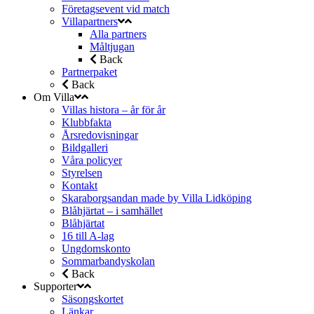
Företagsevent vid match
Villapartners
Alla partners
Måltjugan
Back
Partnerpaket
Back
Om Villa
Villas histora – år för år
Klubbfakta
Årsredovisningar
Bildgalleri
Våra policyer
Styrelsen
Kontakt
Skaraborgsandan made by Villa Lidköping
Blåhjärtat – i samhället
Blåhjärtat
16 till A-lag
Ungdomskonto
Sommarbandyskolan
Back
Supporter
Säsongskortet
Länkar