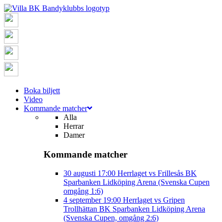
Boka biljett
Video
Kommande matcher
Alla
Herrar
Damer
Kommande matcher
30 augusti
17:00
Herrlaget vs Frillesås BK
Sparbanken Lidköping Arena (Svenska Cupen
omgång 1:6)
4 september
19:00
Herrlaget vs Gripen
Trollhättan BK
Sparbanken Lidköping Arena
(Svenska Cupen, omgång 2:6)