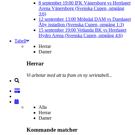
8 september
19:00
IFK Vänersborg vs Herrlaget
Arena Vänersborg (Svenska Cupen, omgång
3:6)
12 september
13:00
Mölndal DAM vs Damlaget
Åby isstadion (Svenska Cupen, omgång 1:3)
15 september
19:00
Vetlanda BK vs Herrlaget
Hydro Arena (Svenska Cupen, omgång 4:6)
Tabell
Herrar
Damer
Herrar
Vi arbetar med att ta fram en ny serietabell...
Alla
Herrar
Damer
Kommande matcher