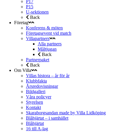
P17
P15
U-sektionen
Back
Företag
Konferens & möten
Företagsevent vid match
Villapartners
Alla partners
Måltjugan
Back
Partnerpaket
Back
Om Villa
Villas histora – år för år
Klubbfakta
Årsredovisningar
Bildgalleri
Våra policyer
Styrelsen
Kontakt
Skaraborgsandan made by Villa Lidköping
Blåhjärtat – i samhället
Blåhjärtat
16 till A-lag