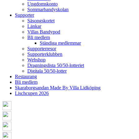
Ungdomskonto
Sommarbandyskolan
Supporter
Säsongskortet
Länkar
Villas Bandypod
Bli medlem
Ständiga medlemmar
Supporterresor
Supporterklubben
Webshop
Dragningslista 50/50-lotteriet
Digitala 50/50-lotter
Restaurang
Bli medlem
Skaraborgsandan Made By Villa Lidköping
Lischcupen 2026