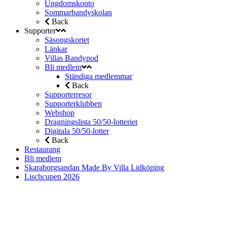
Ungdomskonto
Sommarbandyskolan
Back
Supporter
Säsongskortet
Länkar
Villas Bandypod
Bli medlem
Ständiga medlemmar
Back
Supporterresor
Supporterklubben
Webshop
Dragningslista 50/50-lotteriet
Digitala 50/50-lotter
Back
Restaurang
Bli medlem
Skaraborgsandan Made By Villa Lidköping
Lischcupen 2026