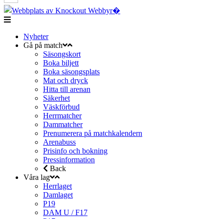
Nyheter
Gå på match
Säsongskort
Boka biljett
Boka säsongsplats
Mat och dryck
Hitta till arenan
Säkerhet
Väskförbud
Herrmatcher
Dammatcher
Prenumerera på matchkalendern
Arenabuss
Prisinfo och bokning
Pressinformation
Back
Våra lag
Herrlaget
Damlaget
P19
DAM U / F17