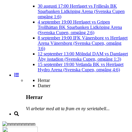
30 augusti
17:00
Herrlaget vs Frillesås BK
Sparbanken Lidköping Arena (Svenska Cupen
omgång 1:6)
4 september
19:00
Herrlaget vs Gripen
Trollhättan BK
Sparbanken Lidköping Arena
(Svenska Cupen, omgång 2:6)
8 september
19:00
IFK Vänersborg vs Herrlaget
Arena Vänersborg (Svenska Cupen, omgång
3:6)
12 september
13:00
Mölndal DAM vs Damlaget
Åby isstadion (Svenska Cupen, omgång 1:3)
15 september
19:00
Vetlanda BK vs Herrlaget
Hydro Arena (Svenska Cupen, omgång 4:6)
Herrar
Damer
Herrar
Vi arbetar med att ta fram en ny serietabell...