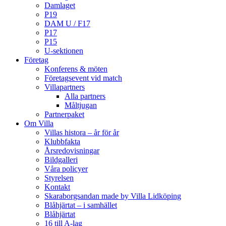
Damlaget
P19
DAM U / F17
P17
P15
U-sektionen
Företag
Konferens & möten
Företagsevent vid match
Villapartners
Alla partners
Måltjugan
Partnerpaket
Om Villa
Villas histora – år för år
Klubbfakta
Årsredovisningar
Bildgalleri
Våra policyer
Styrelsen
Kontakt
Skaraborgsandan made by Villa Lidköping
Blåhjärtat – i samhället
Blåhjärtat
16 till A-lag