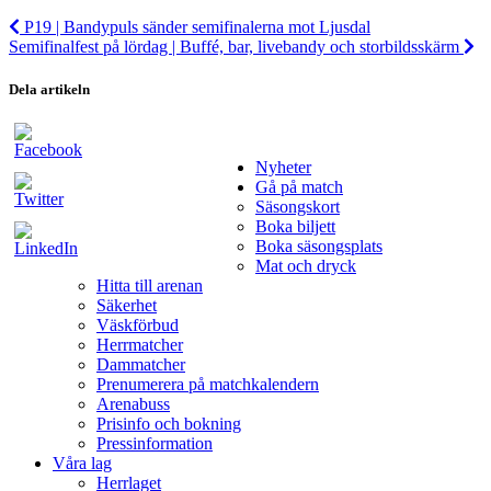
P19 | Bandypuls sänder semifinalerna mot Ljusdal
Semifinalfest på lördag | Buffé, bar, livebandy och storbildsskärm
Dela artikeln
Nyheter
Gå på match
Säsongskort
Boka biljett
Boka säsongsplats
Mat och dryck
Hitta till arenan
Säkerhet
Väskförbud
Herrmatcher
Dammatcher
Prenumerera på matchkalendern
Arenabuss
Prisinfo och bokning
Pressinformation
Våra lag
Herrlaget