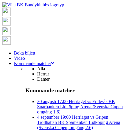
Boka biljett
Video
Kommande matcher
Alla
Herrar
Damer
Kommande matcher
30 augusti
17:00
Herrlaget vs Frillesås BK
Sparbanken Lidköping Arena (Svenska Cupen
omgång 1:6)
4 september
19:00
Herrlaget vs Gripen
Trollhättan BK
Sparbanken Lidköping Arena
(Svenska Cupen, omgång 2:6)