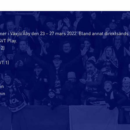
er i Växjö/Åby den 23 – 27 mars 2022. Bland annat direktsänd
SVT Play.
 2)
VT 1)
in
min