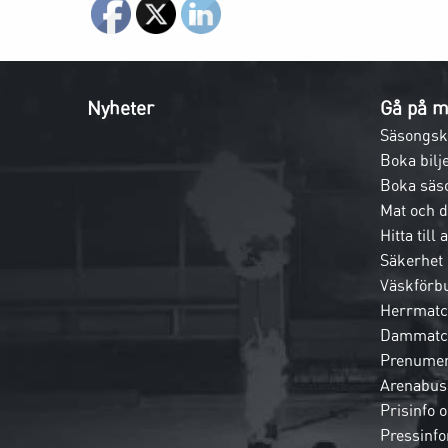
Nyheter
Gå på m
Säsongsk
Boka bilje
Boka säs
Mat och 
Hitta till
Säkerhet
Väskförb
Herrmatc
Dammatc
Prenumer
Arenabus
Prisinfo 
Pressinfo