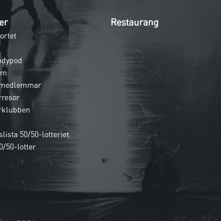
er
Restaurang
ortet
ndypod
em
 medlemmar
rresor
rklubben
lista 50/50-lotteriet
0/50-lotter