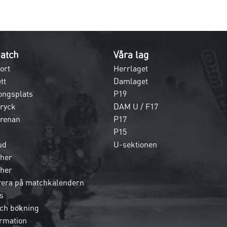
atch
Våra lag
ort
Herrlaget
tt
Damlaget
ongsplats
P19
dryck
DAM U / F17
 arenan
P17
P15
ud
U-sektionen
her
her
era på matchkalendern
s
och bokning
rmation