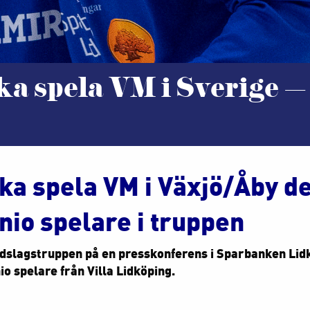
ka spela VM i Sverige –
ka spela VM i Växjö/Åby d
 nio spelare i truppen
dslagstruppen på en presskonferens i Sparbanken Lid
io spelare från Villa Lidköping.