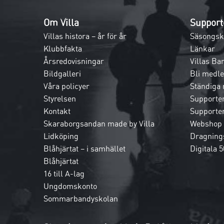
Om Villa
Support
Villas histora – år för år
Säsongsk
Klubbfakta
Länkar
Årsredovisningar
Villas Ba
Bildgalleri
Bli medl
Våra policyer
Ständiga
Styrelsen
Supporte
Kontakt
Supporte
Skaraborgsandan made by Villa
Webshop
Lidköping
Dragnings
Blåhjärtat – i samhället
Digitala 5
Blåhjärtat
16 till A-lag
Ungdomskonto
Sommarbandyskolan