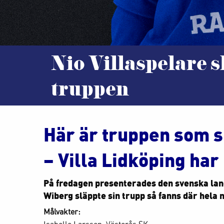
Nio Villaspelare s
truppen
Här är truppen som s
– Villa Lidköping har
På fredagen presenterades den svenska lan
Wiberg släppte sin trupp så fanns där hela n
Målvakter:
Isabelle Larsson, Västerås SK