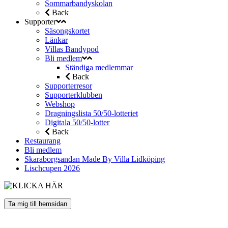
Sommarbandyskolan
Back
Supporter
Säsongskortet
Länkar
Villas Bandypod
Bli medlem
Ständiga medlemmar
Back
Supporterresor
Supporterklubben
Webshop
Dragningslista 50/50-lotteriet
Digitala 50/50-lotter
Back
Restaurang
Bli medlem
Skaraborgsandan Made By Villa Lidköping
Lischcupen 2026
Ta mig till hemsidan