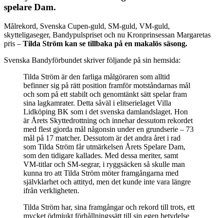
spelare Dam.
Målrekord, Svenska Cupen-guld, SM-guld, VM-guld,
skytteligaseger, Bandypulspriset och nu Kronprinsessan Margaretas
pris –
Tilda Ström kan se tillbaka på en makalös säsong.
Svenska Bandyförbundet skriver följande på sin hemsida:
Tilda Ström är den farliga målgöraren som alltid
befinner sig på rätt position framför motståndarnas mål
och som på ett stabilt och genomtänkt sätt spelar fram
sina lagkamrater. Detta såväl i elitserielaget Villa
Lidköping BK som i det svenska damlandslaget. Hon
är Årets Skyttedrottning och innehar dessutom rekordet
med flest gjorda mål någonsin under en grundserie – 73
mål på 17 matcher. Dessutom är det andra året i rad
som Tilda Ström får utmärkelsen Årets Spelare Dam,
som den tidigare kallades. Med dessa meriter, samt
VM-titlar och SM-segrar, i ryggsäcken så skulle man
kunna tro att Tilda Ström möter framgångarna med
självklarhet och attityd, men det kunde inte vara längre
ifrån verkligheten.
Tilda Ström har, sina framgångar och rekord till trots, ett
mycket ödmjukt förhållningssätt till sin egen betydelse