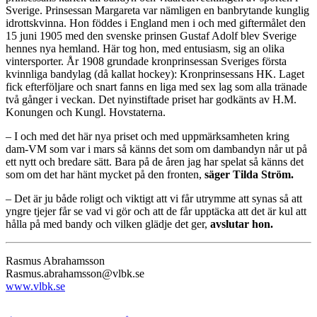
Sverige. Prinsessan Margareta var nämligen en banbrytande kunglig
idrottskvinna. Hon föddes i England men i och med giftermålet den
15 juni 1905 med den svenske prinsen Gustaf Adolf blev Sverige
hennes nya hemland. Här tog hon, med entusiasm, sig an olika
vintersporter. År 1908 grundade kronprinsessan Sveriges första
kvinnliga bandylag (då kallat hockey): Kronprinsessans HK. Laget
fick efterföljare och snart fanns en liga med sex lag som alla tränade
två gånger i veckan. Det nyinstiftade priset har godkänts av H.M.
Konungen och Kungl. Hovstaterna.
– I och med det här nya priset och med uppmärksamheten kring
dam-VM som var i mars så känns det som om dambandyn når ut på
ett nytt och bredare sätt. Bara på de åren jag har spelat så känns det
som om det har hänt mycket på den fronten,
säger Tilda Ström.
– Det är ju både roligt och viktigt att vi får utrymme att synas så att
yngre tjejer får se vad vi gör och att de får upptäcka att det är kul att
hålla på med bandy och vilken glädje det ger,
avslutar hon.
Rasmus Abrahamsson
Rasmus.abrahamsson@vlbk.se
www.vlbk.se