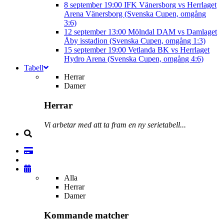
8 september
19:00
IFK Vänersborg vs Herrlaget
Arena Vänersborg (Svenska Cupen, omgång
3:6)
12 september
13:00
Mölndal DAM vs Damlaget
Åby isstadion (Svenska Cupen, omgång 1:3)
15 september
19:00
Vetlanda BK vs Herrlaget
Hydro Arena (Svenska Cupen, omgång 4:6)
Tabell
Herrar
Damer
Herrar
Vi arbetar med att ta fram en ny serietabell...
Alla
Herrar
Damer
Kommande matcher