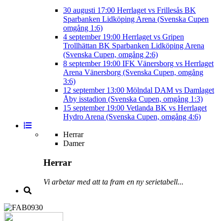
30 augusti
17:00
Herrlaget vs Frillesås BK
Sparbanken Lidköping Arena (Svenska Cupen
omgång 1:6)
4 september
19:00
Herrlaget vs Gripen
Trollhättan BK
Sparbanken Lidköping Arena
(Svenska Cupen, omgång 2:6)
8 september
19:00
IFK Vänersborg vs Herrlaget
Arena Vänersborg (Svenska Cupen, omgång
3:6)
12 september
13:00
Mölndal DAM vs Damlaget
Åby isstadion (Svenska Cupen, omgång 1:3)
15 september
19:00
Vetlanda BK vs Herrlaget
Hydro Arena (Svenska Cupen, omgång 4:6)
Herrar
Damer
Herrar
Vi arbetar med att ta fram en ny serietabell...