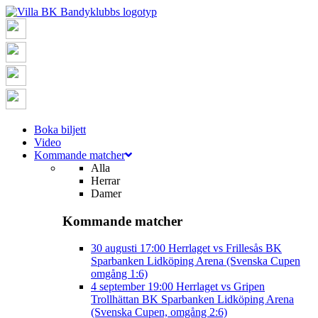
Boka biljett
Video
Kommande matcher
Alla
Herrar
Damer
Kommande matcher
30 augusti
17:00
Herrlaget vs Frillesås BK
Sparbanken Lidköping Arena (Svenska Cupen
omgång 1:6)
4 september
19:00
Herrlaget vs Gripen
Trollhättan BK
Sparbanken Lidköping Arena
(Svenska Cupen, omgång 2:6)