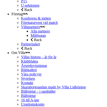
P15
U-sektionen
Back
Företag
Konferens & möten
Företagsevent vid match
Villapartners
Alla partners
Måltjugan
Back
Partnerpaket
Back
Om Villa
Villas histora – år för år
Klubbfakta
Årsredovisningar
Bildgalleri
Våra policyer
Styrelsen
Kontakt
Skaraborgsandan made by Villa Lidköping
Blåhjärtat – i samhället
Blåhjärtat
16 till A-lag
Ungdomskonto