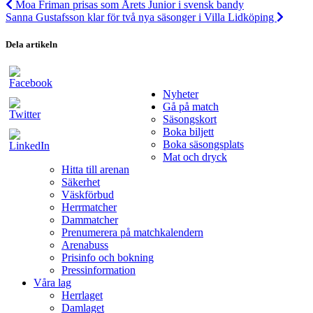
Moa Friman prisas som Årets Junior i svensk bandy
Sanna Gustafsson klar för två nya säsonger i Villa Lidköping
Dela artikeln
Nyheter
Gå på match
Säsongskort
Boka biljett
Boka säsongsplats
Mat och dryck
Hitta till arenan
Säkerhet
Väskförbud
Herrmatcher
Dammatcher
Prenumerera på matchkalendern
Arenabuss
Prisinfo och bokning
Pressinformation
Våra lag
Herrlaget
Damlaget