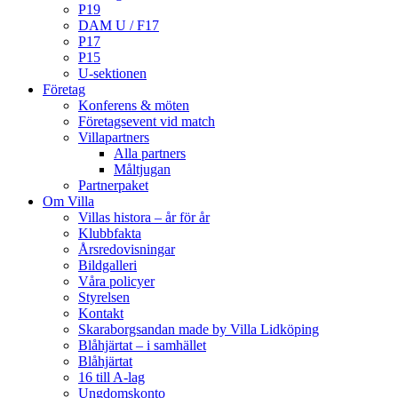
P19
DAM U / F17
P17
P15
U-sektionen
Företag
Konferens & möten
Företagsevent vid match
Villapartners
Alla partners
Måltjugan
Partnerpaket
Om Villa
Villas histora – år för år
Klubbfakta
Årsredovisningar
Bildgalleri
Våra policyer
Styrelsen
Kontakt
Skaraborgsandan made by Villa Lidköping
Blåhjärtat – i samhället
Blåhjärtat
16 till A-lag
Ungdomskonto