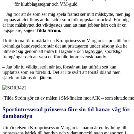
för klubblagssegrar och VM-guld.
– Jag tror att de som ser mig spela främst ser mitt målskytte, men jag
hoppas att det finns andra sidor som folk uppskattar också. För mig
är inte målskyttet det viktigastes utan att man jobbar hårt och är en
lagspelare,
säger Tilda Ström.
I kriterierna för utmärkelsen Kronprinsessan Margaretas pris till årets
kvinnliga bandyspelare står det att pristagaren under säsong ska ha
utmärkt sig genom att bidra till laganda och lagbygge, sportsliga
framgångar och att vara en förebild inom svensk bandy.
– Jag blir ju väldigt stolt när jag förstår att jag utifrån sett kan
uppfattas som en förebild. Det är lite svårt att förstå ibland men
självklart känns det jättebra.
(Tilda Ström gör ett av målen i SM-finalen mot AIK – som slutade me
Sportintresserad prinsessa före sin tid banar väg för
dambandyn
Utmärkelsen i Kronprinsessan Margaretas namn är en hyllning till
prinsessans kärlek till bandyn och vidareutvecklingen av sporten i