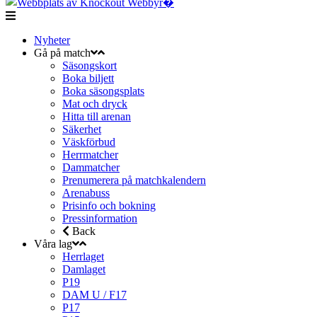
Nyheter
Gå på match
Säsongskort
Boka biljett
Boka säsongsplats
Mat och dryck
Hitta till arenan
Säkerhet
Väskförbud
Herrmatcher
Dammatcher
Prenumerera på matchkalendern
Arenabuss
Prisinfo och bokning
Pressinformation
Back
Våra lag
Herrlaget
Damlaget
P19
DAM U / F17
P17