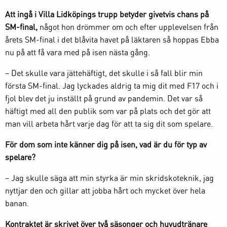
Att ingå i Villa Lidköpings trupp betyder givetvis chans på
SM-final,
något hon drömmer om och efter upplevelsen från
årets SM-final i det blåvita havet på läktaren så hoppas Ebba
nu på att få vara med på isen nästa gång.
– Det skulle vara jättehäftigt, det skulle i så fall blir min
första SM-final. Jag lyckades aldrig ta mig dit med F17 och i
fjol blev det ju inställt på grund av pandemin. Det var så
häftigt med all den publik som var på plats och det gör att
man vill arbeta hårt varje dag för att ta sig dit som spelare.
För dom som inte känner dig på isen, vad är du för typ av
spelare?
– Jag skulle säga att min styrka är min skridskoteknik, jag
nyttjar den och gillar att jobba hårt och mycket över hela
banan.
Kontraktet är skrivet över två säsonger och huvudtränare