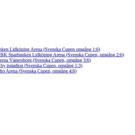
nken Lidköping Arena (Svenska Cupen omgång 1:6)
an BK
Sparbanken Lidköping Arena (Svenska Cupen, omgång 2:6)
rena Vänersborg (Svenska Cupen, omgång 3:6)
by isstadion (Svenska Cupen, omgång 1:3)
ro Arena (Svenska Cupen, omgång 4:6)