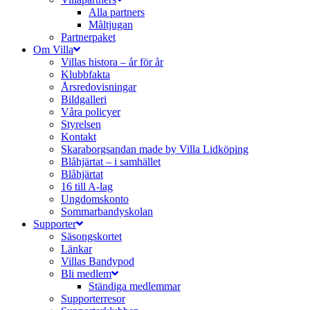
Alla partners
Måltjugan
Partnerpaket
Om Villa
Villas histora – år för år
Klubbfakta
Årsredovisningar
Bildgalleri
Våra policyer
Styrelsen
Kontakt
Skaraborgsandan made by Villa Lidköping
Blåhjärtat – i samhället
Blåhjärtat
16 till A-lag
Ungdomskonto
Sommarbandyskolan
Supporter
Säsongskortet
Länkar
Villas Bandypod
Bli medlem
Ständiga medlemmar
Supporterresor