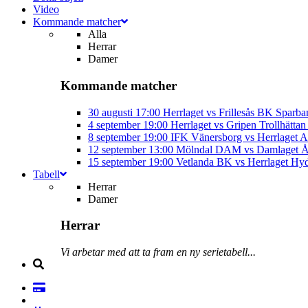
Video
Kommande matcher
Alla
Herrar
Damer
Kommande matcher
30 augusti
17:00
Herrlaget vs Frillesås BK
Sparba
4 september
19:00
Herrlaget vs Gripen Trollhätt
8 september
19:00
IFK Vänersborg vs Herrlaget
A
12 september
13:00
Mölndal DAM vs Damlaget
Å
15 september
19:00
Vetlanda BK vs Herrlaget
Hyd
Tabell
Herrar
Damer
Herrar
Vi arbetar med att ta fram en ny serietabell...