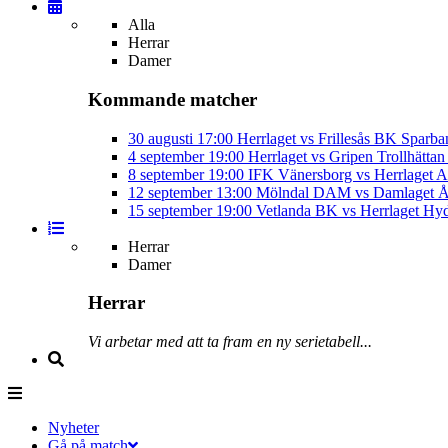
Alla
Herrar
Damer
Kommande matcher
30 augusti
17:00
Herrlaget vs Frillesås BK
Sparba
4 september
19:00
Herrlaget vs Gripen Trollhätt
8 september
19:00
IFK Vänersborg vs Herrlaget
A
12 september
13:00
Mölndal DAM vs Damlaget
Å
15 september
19:00
Vetlanda BK vs Herrlaget
Hyd
Herrar
Damer
Herrar
Vi arbetar med att ta fram en ny serietabell...
Nyheter
Gå på match