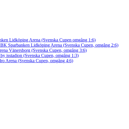
nken Lidköping Arena (Svenska Cupen omgång 1:6)
an BK
Sparbanken Lidköping Arena (Svenska Cupen, omgång 2:6)
rena Vänersborg (Svenska Cupen, omgång 3:6)
by isstadion (Svenska Cupen, omgång 1:3)
ro Arena (Svenska Cupen, omgång 4:6)