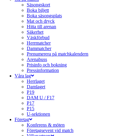
Säsongskort
Boka biljett
Boka säsongsplats
Mat och dryck
Hitta till arenan
Säkerhet
Väskförbud
Herrmatcher
Dammatcher
Prenumerera på matchkalendern
Arenabuss
Prisinfo och bokning
Pressinformation
Våra lag
Herrlaget
Damlaget
P19
DAM U / F17
P17
P15
U-sektionen
Företag
Konferens & möten
Företagsevent vid match
Villapartners