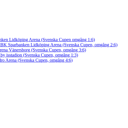
nken Lidköping Arena (Svenska Cupen omgång 1:6)
an BK
Sparbanken Lidköping Arena (Svenska Cupen, omgång 2:6)
rena Vänersborg (Svenska Cupen, omgång 3:6)
by isstadion (Svenska Cupen, omgång 1:3)
ro Arena (Svenska Cupen, omgång 4:6)