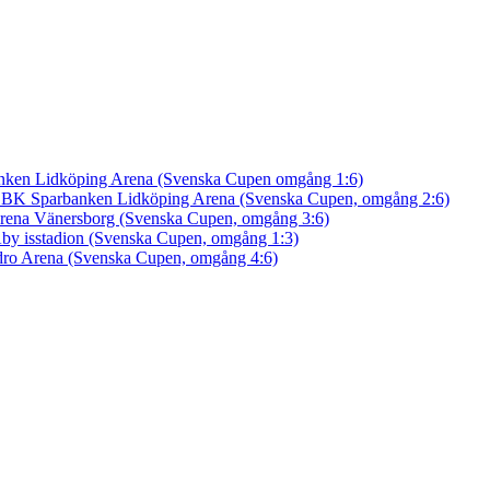
nken Lidköping Arena (Svenska Cupen omgång 1:6)
an BK
Sparbanken Lidköping Arena (Svenska Cupen, omgång 2:6)
rena Vänersborg (Svenska Cupen, omgång 3:6)
by isstadion (Svenska Cupen, omgång 1:3)
ro Arena (Svenska Cupen, omgång 4:6)