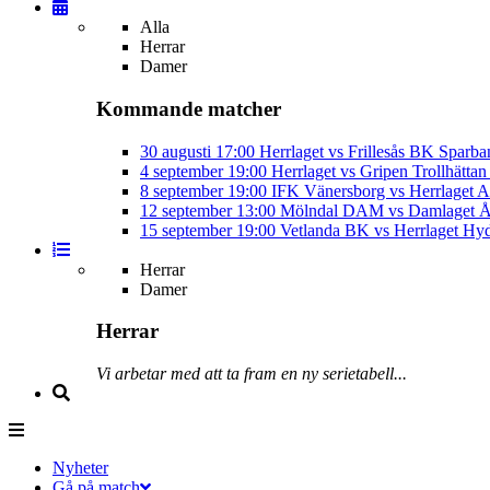
Alla
Herrar
Damer
Kommande matcher
30 augusti
17:00
Herrlaget vs Frillesås BK
Sparba
4 september
19:00
Herrlaget vs Gripen Trollhätt
8 september
19:00
IFK Vänersborg vs Herrlaget
A
12 september
13:00
Mölndal DAM vs Damlaget
Å
15 september
19:00
Vetlanda BK vs Herrlaget
Hyd
Herrar
Damer
Herrar
Vi arbetar med att ta fram en ny serietabell...
Nyheter
Gå på match