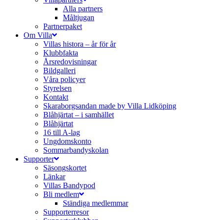
Alla partners
Måltjugan
Partnerpaket
Om Villa
Villas histora – år för år
Klubbfakta
Årsredovisningar
Bildgalleri
Våra policyer
Styrelsen
Kontakt
Skaraborgsandan made by Villa Lidköping
Blåhjärtat – i samhället
Blåhjärtat
16 till A-lag
Ungdomskonto
Sommarbandyskolan
Supporter
Säsongskortet
Länkar
Villas Bandypod
Bli medlem
Ständiga medlemmar
Supporterresor