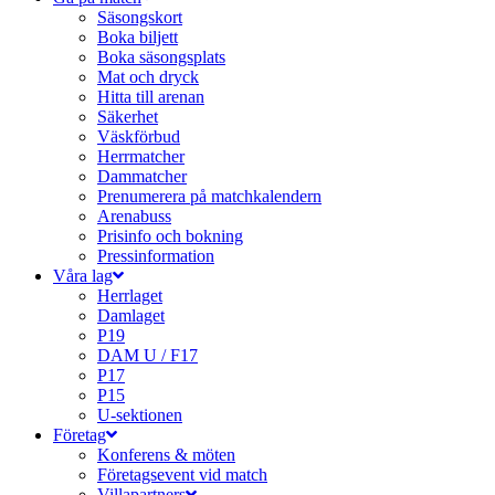
Säsongskort
Boka biljett
Boka säsongsplats
Mat och dryck
Hitta till arenan
Säkerhet
Väskförbud
Herrmatcher
Dammatcher
Prenumerera på matchkalendern
Arenabuss
Prisinfo och bokning
Pressinformation
Våra lag
Herrlaget
Damlaget
P19
DAM U / F17
P17
P15
U-sektionen
Företag
Konferens & möten
Företagsevent vid match
Villapartners