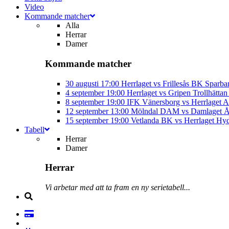
Video
Kommande matcher
Alla
Herrar
Damer
Kommande matcher
30 augusti
17:00
Herrlaget vs Frillesås BK
Sparba
4 september
19:00
Herrlaget vs Gripen Trollhätt
8 september
19:00
IFK Vänersborg vs Herrlaget
A
12 september
13:00
Mölndal DAM vs Damlaget
Å
15 september
19:00
Vetlanda BK vs Herrlaget
Hyd
Tabell
Herrar
Damer
Herrar
Vi arbetar med att ta fram en ny serietabell...