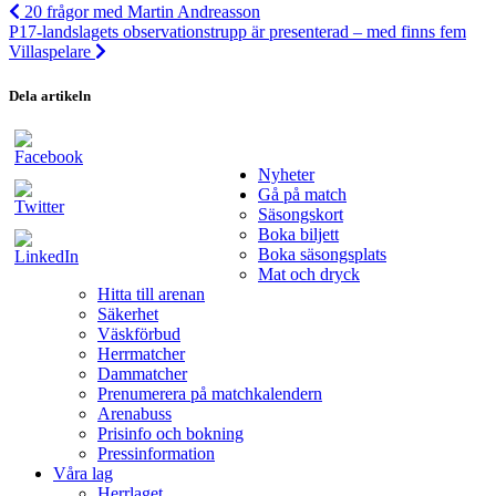
20 frågor med Martin Andreasson
P17-landslagets observationstrupp är presenterad – med finns fem
Villaspelare
Dela artikeln
Nyheter
Gå på match
Säsongskort
Boka biljett
Boka säsongsplats
Mat och dryck
Hitta till arenan
Säkerhet
Väskförbud
Herrmatcher
Dammatcher
Prenumerera på matchkalendern
Arenabuss
Prisinfo och bokning
Pressinformation
Våra lag
Herrlaget