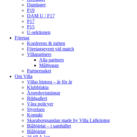
Damlaget
P19
DAM U / F17
P17
P15
U-sektionen
Företag
Konferens & möten
Företagsevent vid match
Villapartners
Alla partners
Måltjugan
Partnerpaket
Om Villa
Villas histora – år för år
Klubbfakta
Årsredovisningar
Bildgalleri
Våra policyer
Styrelsen
Kontakt
Skaraborgsandan made by Villa Lidköping
Blåhjärtat – i samhället
Blåhjärtat
16 till A-lag