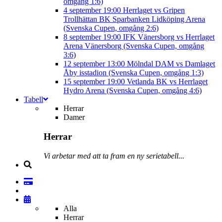
omgång 1:6)
4 september
19:00
Herrlaget vs Gripen
Trollhättan BK
Sparbanken Lidköping Arena
(Svenska Cupen, omgång 2:6)
8 september
19:00
IFK Vänersborg vs Herrlaget
Arena Vänersborg (Svenska Cupen, omgång
3:6)
12 september
13:00
Mölndal DAM vs Damlaget
Åby isstadion (Svenska Cupen, omgång 1:3)
15 september
19:00
Vetlanda BK vs Herrlaget
Hydro Arena (Svenska Cupen, omgång 4:6)
Tabell
Herrar
Damer
Herrar
Vi arbetar med att ta fram en ny serietabell...
Alla
Herrar