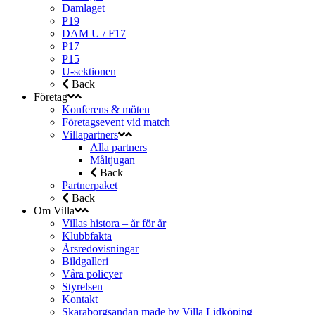
Damlaget
P19
DAM U / F17
P17
P15
U-sektionen
Back
Företag
Konferens & möten
Företagsevent vid match
Villapartners
Alla partners
Måltjugan
Back
Partnerpaket
Back
Om Villa
Villas histora – år för år
Klubbfakta
Årsredovisningar
Bildgalleri
Våra policyer
Styrelsen
Kontakt
Skaraborgsandan made by Villa Lidköping