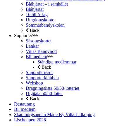
Blåhjärtat – i samhället
Blåhjärtat
16 till A-lag
Ungdomskonto
Sommarbandyskolan
Back
Supporter
Säsongskortet
Länkar
Villas Bandypod
Bli medlem
Ständiga medlemmar
Back
Supporterresor
Supporterklubben
Webshop
Dragningslista 50/50-lotteriet
Digitala 50/50-lotter
Back
Restaurang
Bli medlem
Skaraborgsandan Made By Villa Lidköping
Lischcupen 2026