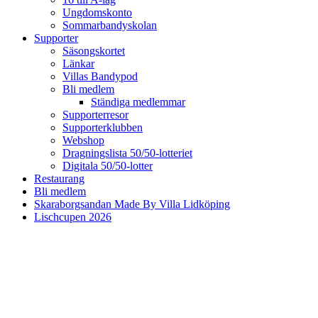
Ungdomskonto
Sommarbandyskolan
Supporter
Säsongskortet
Länkar
Villas Bandypod
Bli medlem
Ständiga medlemmar
Supporterresor
Supporterklubben
Webshop
Dragningslista 50/50-lotteriet
Digitala 50/50-lotter
Restaurang
Bli medlem
Skaraborgsandan Made By Villa Lidköping
Lischcupen 2026