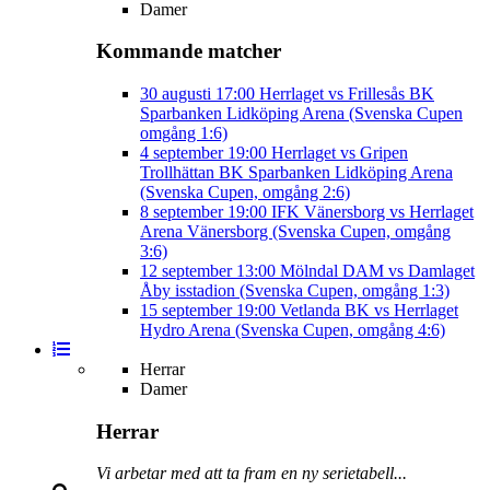
Damer
Kommande matcher
30 augusti
17:00
Herrlaget vs Frillesås BK
Sparbanken Lidköping Arena (Svenska Cupen
omgång 1:6)
4 september
19:00
Herrlaget vs Gripen
Trollhättan BK
Sparbanken Lidköping Arena
(Svenska Cupen, omgång 2:6)
8 september
19:00
IFK Vänersborg vs Herrlaget
Arena Vänersborg (Svenska Cupen, omgång
3:6)
12 september
13:00
Mölndal DAM vs Damlaget
Åby isstadion (Svenska Cupen, omgång 1:3)
15 september
19:00
Vetlanda BK vs Herrlaget
Hydro Arena (Svenska Cupen, omgång 4:6)
Herrar
Damer
Herrar
Vi arbetar med att ta fram en ny serietabell...