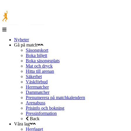
Nyheter
Gå på match
Säsongskort
Boka biljett
Boka säsongsplats
Mat och dryck
Hitta till arenan
Säkerhet
Väskförbud
Herrmatcher
Dammatcher
Prenumerera på matchkalendern
Arenabuss
Prisinfo och bokning
Pressinformation
Back
Våra lag
Herrlaget