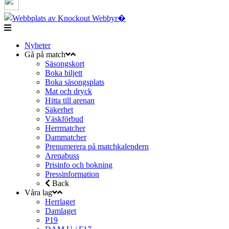
Nyheter
Gå på match
Säsongskort
Boka biljett
Boka säsongsplats
Mat och dryck
Hitta till arenan
Säkerhet
Väskförbud
Herrmatcher
Dammatcher
Prenumerera på matchkalendern
Arenabuss
Prisinfo och bokning
Pressinformation
Back
Våra lag
Herrlaget
Damlaget
P19