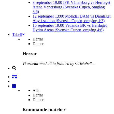
8 september
19:00
IFK Vänersborg vs Herrlaget
Arena Vänersborg (Svenska Cupen, omgång
3:6)
12 september
13:00
Mölndal DAM vs Damlaget
Åby isstadion (Svenska Cupen, omgång 1:3)
15 september
19:00
Vetlanda BK vs Herrlaget
Hydro Arena (Svenska Cupen, omgång 4:6)
Tabell
Herrar
Damer
Herrar
Vi arbetar med att ta fram en ny serietabell...
Alla
Herrar
Damer
Kommande matcher