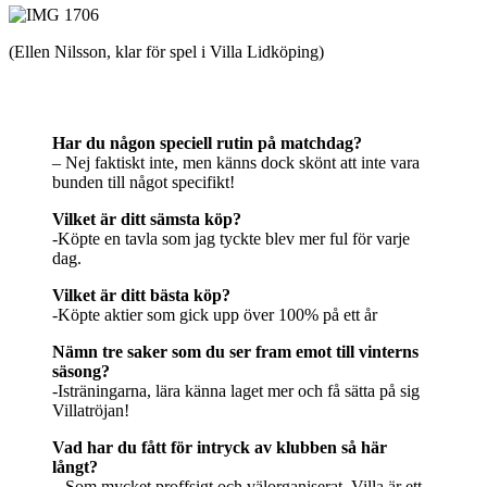
(Ellen Nilsson, klar för spel i Villa Lidköping)
”20 frågor med Ellen Nilsson”
Har du någon speciell rutin på matchdag?
– Nej faktiskt inte, men känns dock skönt att inte vara
bunden till något specifikt!
Vilket är ditt sämsta köp?
-Köpte en tavla som jag tyckte blev mer ful för varje
dag.
Vilket är ditt bästa köp?
-Köpte aktier som gick upp över 100% på ett år
Nämn tre saker som du ser fram emot till vinterns
säsong?
-Isträningarna, lära känna laget mer och få sätta på sig
Villatröjan!
Vad har du fått för intryck av klubben så här
långt?
– Som mycket proffsigt och välorganiserat. Villa är ett