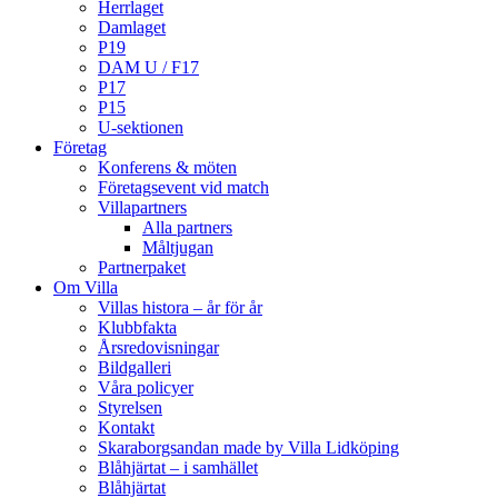
Herrlaget
Damlaget
P19
DAM U / F17
P17
P15
U-sektionen
Företag
Konferens & möten
Företagsevent vid match
Villapartners
Alla partners
Måltjugan
Partnerpaket
Om Villa
Villas histora – år för år
Klubbfakta
Årsredovisningar
Bildgalleri
Våra policyer
Styrelsen
Kontakt
Skaraborgsandan made by Villa Lidköping
Blåhjärtat – i samhället
Blåhjärtat