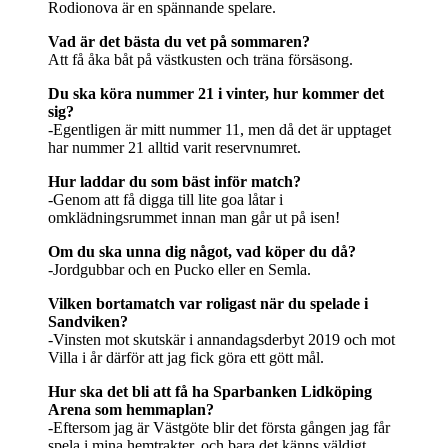
Rodionova är en spännande spelare.
Vad är det bästa du vet på sommaren?
Att få åka båt på västkusten och träna försäsong.
Du ska köra nummer 21 i vinter, hur kommer det
sig?
-Egentligen är mitt nummer 11, men då det är upptaget
har nummer 21 alltid varit reservnumret.
Hur laddar du som bäst inför match?
-Genom att få digga till lite goa låtar i
omklädningsrummet innan man går ut på isen!
Om du ska unna dig något, vad köper du då?
-Jordgubbar och en Pucko eller en Semla.
Vilken bortamatch var roligast när du spelade i
Sandviken?
-Vinsten mot skutskär i annandagsderbyt 2019 och mot
Villa i år därför att jag fick göra ett gött mål.
Hur ska det bli att få ha Sparbanken Lidköping
Arena som hemmaplan?
-Eftersom jag är Västgöte blir det första gången jag får
spela i mina hemtrakter, och bara det känns väldigt