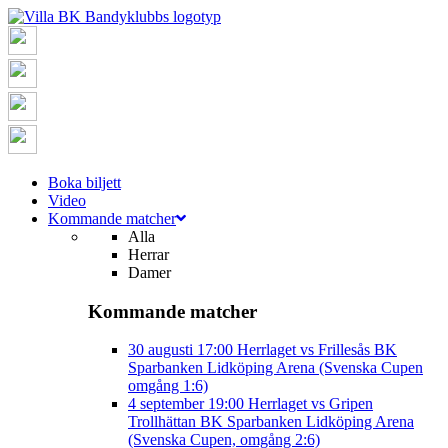
Boka biljett
Video
Kommande matcher
Alla
Herrar
Damer
Kommande matcher
30 augusti
17:00
Herrlaget vs Frillesås BK
Sparbanken Lidköping Arena (Svenska Cupen
omgång 1:6)
4 september
19:00
Herrlaget vs Gripen
Trollhättan BK
Sparbanken Lidköping Arena
(Svenska Cupen, omgång 2:6)