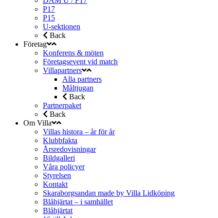
DAM U / F17
P17
P15
U-sektionen
Back
Företag
Konferens & möten
Företagsevent vid match
Villapartners
Alla partners
Måltjugan
Back
Partnerpaket
Back
Om Villa
Villas histora – år för år
Klubbfakta
Årsredovisningar
Bildgalleri
Våra policyer
Styrelsen
Kontakt
Skaraborgsandan made by Villa Lidköping
Blåhjärtat – i samhället
Blåhjärtat