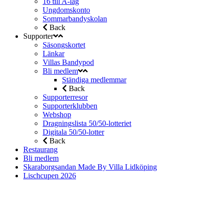
16 till A-lag
Ungdomskonto
Sommarbandyskolan
Back
Supporter
Säsongskortet
Länkar
Villas Bandypod
Bli medlem
Ständiga medlemmar
Back
Supporterresor
Supporterklubben
Webshop
Dragningslista 50/50-lotteriet
Digitala 50/50-lotter
Back
Restaurang
Bli medlem
Skaraborgsandan Made By Villa Lidköping
Lischcupen 2026