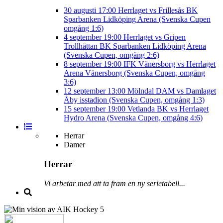
30 augusti
17:00
Herrlaget vs Frillesås BK
Sparbanken Lidköping Arena (Svenska Cupen
omgång 1:6)
4 september
19:00
Herrlaget vs Gripen
Trollhättan BK
Sparbanken Lidköping Arena
(Svenska Cupen, omgång 2:6)
8 september
19:00
IFK Vänersborg vs Herrlaget
Arena Vänersborg (Svenska Cupen, omgång
3:6)
12 september
13:00
Mölndal DAM vs Damlaget
Åby isstadion (Svenska Cupen, omgång 1:3)
15 september
19:00
Vetlanda BK vs Herrlaget
Hydro Arena (Svenska Cupen, omgång 4:6)
Herrar
Damer
Herrar
Vi arbetar med att ta fram en ny serietabell...