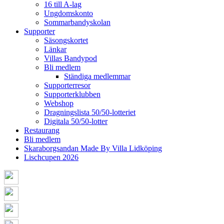
16 till A-lag
Ungdomskonto
Sommarbandyskolan
Supporter
Säsongskortet
Länkar
Villas Bandypod
Bli medlem
Ständiga medlemmar
Supporterresor
Supporterklubben
Webshop
Dragningslista 50/50-lotteriet
Digitala 50/50-lotter
Restaurang
Bli medlem
Skaraborgsandan Made By Villa Lidköping
Lischcupen 2026