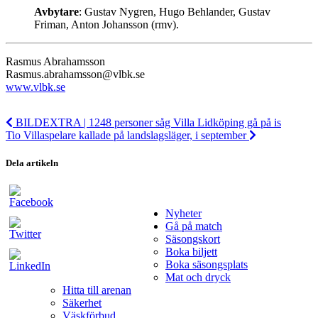
Avbytare
: Gustav Nygren, Hugo Behlander, Gustav
Friman, Anton Johansson (rmv).
Rasmus Abrahamsson
Rasmus.abrahamsson@vlbk.se
www.vlbk.se
BILDEXTRA | 1248 personer såg Villa Lidköping gå på is
Tio Villaspelare kallade på landslagsläger, i september
Dela artikeln
Nyheter
Gå på match
Säsongskort
Boka biljett
Boka säsongsplats
Mat och dryck
Hitta till arenan
Säkerhet
Väskförbud