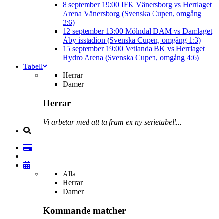
8 september
19:00
IFK Vänersborg vs Herrlaget
Arena Vänersborg (Svenska Cupen, omgång
3:6)
12 september
13:00
Mölndal DAM vs Damlaget
Åby isstadion (Svenska Cupen, omgång 1:3)
15 september
19:00
Vetlanda BK vs Herrlaget
Hydro Arena (Svenska Cupen, omgång 4:6)
Tabell
Herrar
Damer
Herrar
Vi arbetar med att ta fram en ny serietabell...
Alla
Herrar
Damer
Kommande matcher