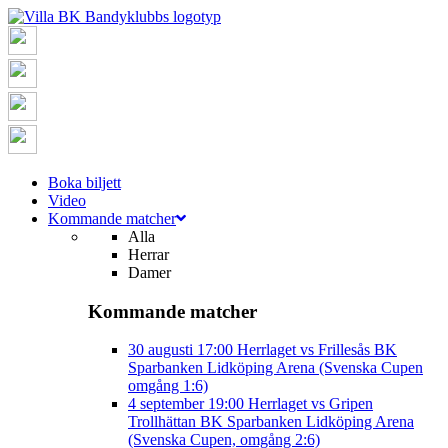
Boka biljett
Video
Kommande matcher
Alla
Herrar
Damer
Kommande matcher
30 augusti
17:00
Herrlaget vs Frillesås BK
Sparbanken Lidköping Arena (Svenska Cupen
omgång 1:6)
4 september
19:00
Herrlaget vs Gripen
Trollhättan BK
Sparbanken Lidköping Arena
(Svenska Cupen, omgång 2:6)