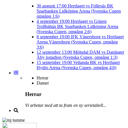
30 augusti
17:00
Herrlaget vs Frillesås BK
Sparbanken Lidköping Arena (Svenska Cupen
omgång 1:6)
4 september
19:00
Herrlaget vs Gripen
Trollhättan BK
Sparbanken Lidköping Arena
(Svenska Cupen, omgång 2:6)
8 september
19:00
IFK Vänersborg vs Herrlaget
Arena Vänersborg (Svenska Cupen, omgång
3:6)
12 september
13:00
Mölndal DAM vs Damlaget
Åby isstadion (Svenska Cupen, omgång 1:3)
15 september
19:00
Vetlanda BK vs Herrlaget
Hydro Arena (Svenska Cupen, omgång 4:6)
Herrar
Damer
Herrar
Vi arbetar med att ta fram en ny serietabell...