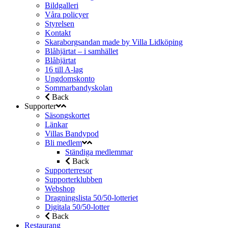
Bildgalleri
Våra policyer
Styrelsen
Kontakt
Skaraborgsandan made by Villa Lidköping
Blåhjärtat – i samhället
Blåhjärtat
16 till A-lag
Ungdomskonto
Sommarbandyskolan
Back
Supporter
Säsongskortet
Länkar
Villas Bandypod
Bli medlem
Ständiga medlemmar
Back
Supporterresor
Supporterklubben
Webshop
Dragningslista 50/50-lotteriet
Digitala 50/50-lotter
Back
Restaurang