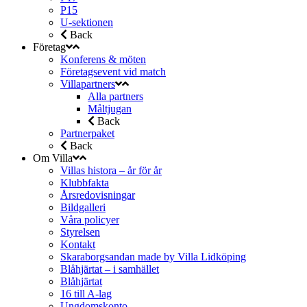
P15
U-sektionen
Back
Företag
Konferens & möten
Företagsevent vid match
Villapartners
Alla partners
Måltjugan
Back
Partnerpaket
Back
Om Villa
Villas histora – år för år
Klubbfakta
Årsredovisningar
Bildgalleri
Våra policyer
Styrelsen
Kontakt
Skaraborgsandan made by Villa Lidköping
Blåhjärtat – i samhället
Blåhjärtat
16 till A-lag
Ungdomskonto