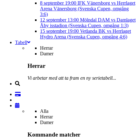
8 september
19:00
IFK Vänersborg vs Herrlaget
Arena Vänersborg (Svenska Cupen, omgång
3:6)
12 september
13:00
Mölndal DAM vs Damlaget
Åby isstadion (Svenska Cupen, omgång 1:3)
15 september
19:00
Vetlanda BK vs Herrlaget
Hydro Arena (Svenska Cupen, omgång 4:6)
Tabell
Herrar
Damer
Herrar
Vi arbetar med att ta fram en ny serietabell...
Alla
Herrar
Damer
Kommande matcher