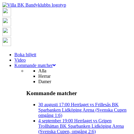
Boka biljett
Video
Kommande matcher
Alla
Herrar
Damer
Kommande matcher
30 augusti
17:00
Herrlaget vs Frillesås BK
Sparbanken Lidköping Arena (Svenska Cupen
omgång 1:6)
4 september
19:00
Herrlaget vs Gripen
Trollhättan BK
Sparbanken Lidköping Arena
(Svenska Cupen, omgång 2:6)