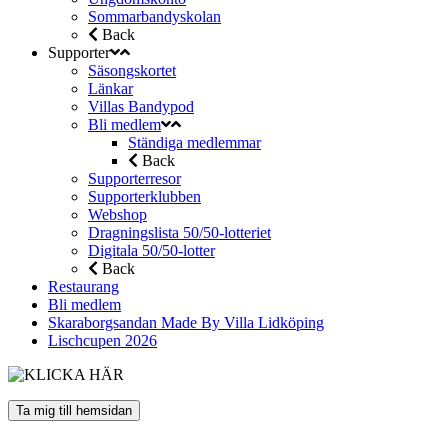
Sommarbandyskolan
Back
Supporter
Säsongskortet
Länkar
Villas Bandypod
Bli medlem
Ständiga medlemmar
Back
Supporterresor
Supporterklubben
Webshop
Dragningslista 50/50-lotteriet
Digitala 50/50-lotter
Back
Restaurang
Bli medlem
Skaraborgsandan Made By Villa Lidköping
Lischcupen 2026
Ta mig till hemsidan