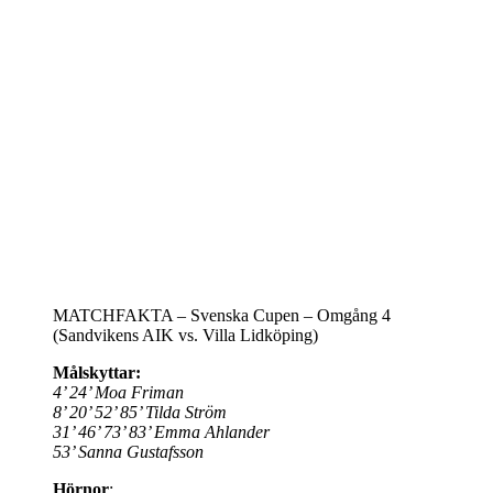
MATCHFAKTA – Svenska Cupen – Omgång 4
(Sandvikens AIK vs. Villa Lidköping)
Målskyttar:
4’ 24’ Moa Friman
8’ 20’ 52’ 85’ Tilda Ström
31’ 46’ 73’ 83’ Emma Ahlander
53’ Sanna Gustafsson
Hörnor
: