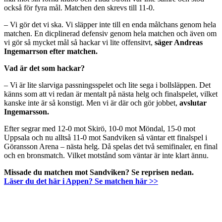
också för fyra mål. Matchen den skrevs till 11-0.
– Vi gör det vi ska. Vi släpper inte till en enda målchans genom hela
matchen. En dicplinerad defensiv genom hela matchen och även om
vi gör så mycket mål så hackar vi lite offensitvt,
säger Andreas
Ingemarrson efter matchen.
Vad är det som hackar?
– Vi är lite slarviga passningsspelet och lite sega i bollsläppen. Det
känns som att vi redan är mentalt på nästa helg och finalspelet, vilket
kanske inte är så konstigt. Men vi är där och gör jobbet,
avslutar
Ingemarsson.
Efter segrar med 12-0 mot Skirö, 10-0 mot Möndal, 15-0 mot
Uppsala och nu alltså 11-0 mot Sandviken så väntar ett finalspel i
Göransson Arena – nästa helg. Då spelas det två semifinaler, en final
och en bronsmatch. Vilket motstånd som väntar är inte klart ännu.
Missade du matchen mot Sandviken? Se reprisen nedan.
Läser du det här i Appen? Se matchen här >>