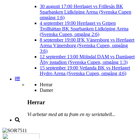
30 augusti
17:00
Herrlaget vs Frillesås BK
Sparbanken Lidköping Arena (Svenska Cupen
omgång 1:6)
4 september
19:00
Herrlaget vs Gripen
Trollhättan BK
Sparbanken Lidköping Arena
(Svenska Cupen, omgång 2:6)
8 september
19:00
IFK Vänersborg vs Herrlaget
Arena Vänersborg (Svenska Cupen, omgång
3:6)
12 september
13:00
Mölndal DAM vs Damlaget
Åby isstadion (Svenska Cupen, omgång 1:3)
15 september
19:00
Vetlanda BK vs Herrlaget
Hydro Arena (Svenska Cupen, omgång 4:6)
Herrar
Damer
Herrar
Vi arbetar med att ta fram en ny serietabell...