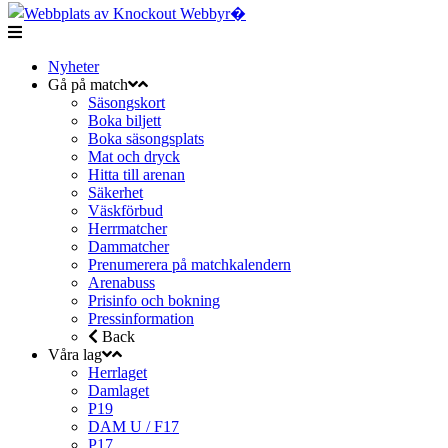
Nyheter
Gå på match
Säsongskort
Boka biljett
Boka säsongsplats
Mat och dryck
Hitta till arenan
Säkerhet
Väskförbud
Herrmatcher
Dammatcher
Prenumerera på matchkalendern
Arenabuss
Prisinfo och bokning
Pressinformation
Back
Våra lag
Herrlaget
Damlaget
P19
DAM U / F17
P17