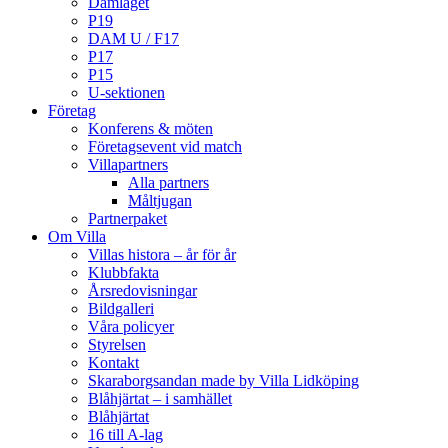
Damlaget
P19
DAM U / F17
P17
P15
U-sektionen
Företag
Konferens & möten
Företagsevent vid match
Villapartners
Alla partners
Måltjugan
Partnerpaket
Om Villa
Villas histora – år för år
Klubbfakta
Årsredovisningar
Bildgalleri
Våra policyer
Styrelsen
Kontakt
Skaraborgsandan made by Villa Lidköping
Blåhjärtat – i samhället
Blåhjärtat
16 till A-lag