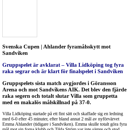
Svenska Cupen | Ahlander fyramålsskytt mot
Sandviken
Gruppspelet är avklarat – Villa Lidköping tog fyra
raka segrar och är klart för finalspelet i Sandviken
Gruppspelets sista match avgjordes i Göransson
Arena och mot Sandvikens AIK. Det blev den fjärde
raka segern och totalt slutar Villa som gruppetta
med en makalös målskillnad på 37-0.
Villa Lidköping startade på ett fint sätt och skaffade sig en ledning
med 6-0 efter 45 minuter, efter bland annat 2 mål av nyförvärvet
Emma Ahlander (tidigare i Sandviken). Emma skulle totalt göra fyra
mål mot sin forna klubb och Tilda Ström var inte sämre och stod