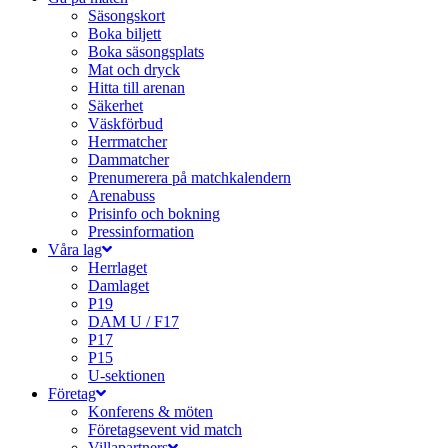
Säsongskort
Boka biljett
Boka säsongsplats
Mat och dryck
Hitta till arenan
Säkerhet
Väskförbud
Herrmatcher
Dammatcher
Prenumerera på matchkalendern
Arenabuss
Prisinfo och bokning
Pressinformation
Våra lag
Herrlaget
Damlaget
P19
DAM U / F17
P17
P15
U-sektionen
Företag
Konferens & möten
Företagsevent vid match
Villapartners