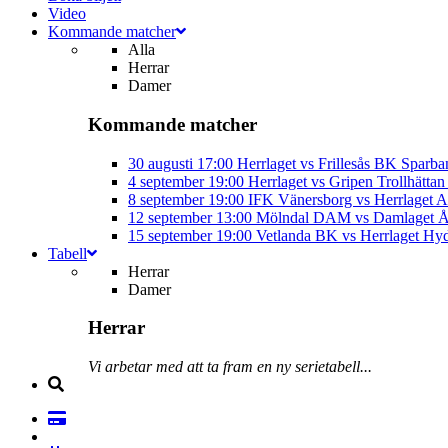
Video
Kommande matcher
Alla
Herrar
Damer
Kommande matcher
30 augusti
17:00
Herrlaget vs Frillesås BK
Sparba
4 september
19:00
Herrlaget vs Gripen Trollhätt
8 september
19:00
IFK Vänersborg vs Herrlaget
A
12 september
13:00
Mölndal DAM vs Damlaget
Å
15 september
19:00
Vetlanda BK vs Herrlaget
Hyd
Tabell
Herrar
Damer
Herrar
Vi arbetar med att ta fram en ny serietabell...