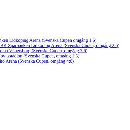
nken Lidköping Arena (Svenska Cupen omgång 1:6)
an BK
Sparbanken Lidköping Arena (Svenska Cupen, omgång 2:6)
rena Vänersborg (Svenska Cupen, omgång 3:6)
by isstadion (Svenska Cupen, omgång 1:3)
ro Arena (Svenska Cupen, omgång 4:6)