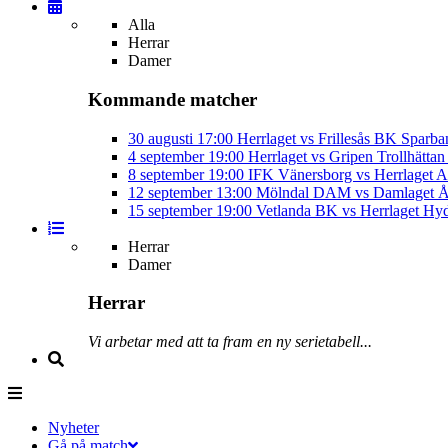
Alla
Herrar
Damer
Kommande matcher
30 augusti
17:00
Herrlaget vs Frillesås BK
Sparba
4 september
19:00
Herrlaget vs Gripen Trollhätt
8 september
19:00
IFK Vänersborg vs Herrlaget
A
12 september
13:00
Mölndal DAM vs Damlaget
Å
15 september
19:00
Vetlanda BK vs Herrlaget
Hyd
Herrar
Damer
Herrar
Vi arbetar med att ta fram en ny serietabell...
Nyheter
Gå på match