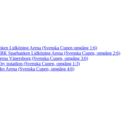
nken Lidköping Arena (Svenska Cupen omgång 1:6)
an BK
Sparbanken Lidköping Arena (Svenska Cupen, omgång 2:6)
rena Vänersborg (Svenska Cupen, omgång 3:6)
by isstadion (Svenska Cupen, omgång 1:3)
ro Arena (Svenska Cupen, omgång 4:6)