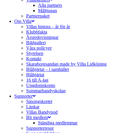
Alla partners
Måltjugan
Partnerpaket
Om Villa
Villas histora – år för år
Klubbfakta
Årsredovisningar
Bildgalleri
Våra policyer
Styrelsen
Kontakt
Skaraborgsandan made by Villa Lidköping
Blåhjärtat – i samhället
Blåhjärtat
16 till A-lag
Ungdomskonto
Sommarbandyskolan
Supporter
Säsongskortet
Länkar
Villas Bandypod
Bli medlem
Ständiga medlemmar
Supporterresor