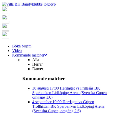
Boka biljett
Video
Kommande matcher
Alla
Herrar
Damer
Kommande matcher
30 augusti
17:00
Herrlaget vs Frillesås BK
Sparbanken Lidköping Arena (Svenska Cupen
omgång 1:6)
4 september
19:00
Herrlaget vs Gripen
Trollhättan BK
Sparbanken Lidköping Arena
(Svenska Cupen, omgång 2:6)