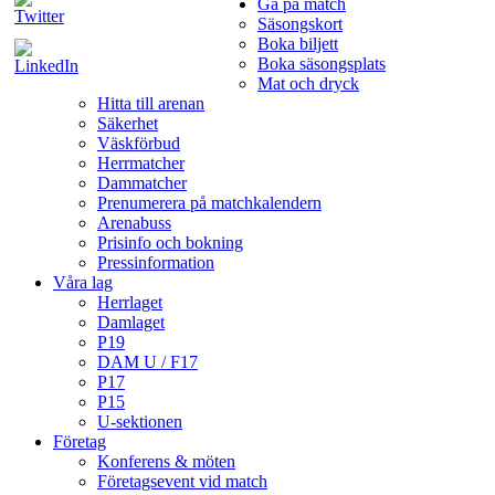
Gå på match
Säsongskort
Boka biljett
Boka säsongsplats
Mat och dryck
Hitta till arenan
Säkerhet
Väskförbud
Herrmatcher
Dammatcher
Prenumerera på matchkalendern
Arenabuss
Prisinfo och bokning
Pressinformation
Våra lag
Herrlaget
Damlaget
P19
DAM U / F17
P17
P15
U-sektionen
Företag
Konferens & möten
Företagsevent vid match