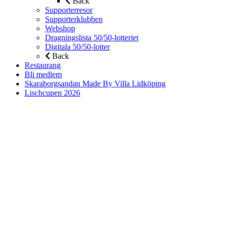
Back
Supporterresor
Supporterklubben
Webshop
Dragningslista 50/50-lotteriet
Digitala 50/50-lotter
Back
Restaurang
Bli medlem
Skaraborgsandan Made By Villa Lidköping
Lischcupen 2026