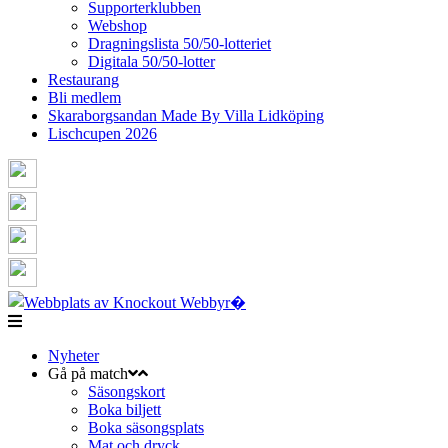
Supporterklubben
Webshop
Dragningslista 50/50-lotteriet
Digitala 50/50-lotter
Restaurang
Bli medlem
Skaraborgsandan Made By Villa Lidköping
Lischcupen 2026
Nyheter
Gå på match
Säsongskort
Boka biljett
Boka säsongsplats
Mat och dryck