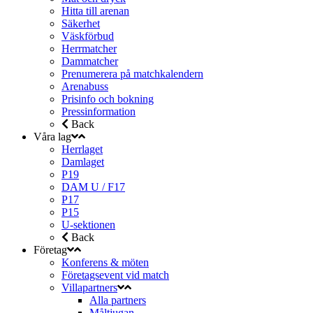
Hitta till arenan
Säkerhet
Väskförbud
Herrmatcher
Dammatcher
Prenumerera på matchkalendern
Arenabuss
Prisinfo och bokning
Pressinformation
Back
Våra lag
Herrlaget
Damlaget
P19
DAM U / F17
P17
P15
U-sektionen
Back
Företag
Konferens & möten
Företagsevent vid match
Villapartners
Alla partners
Måltjugan