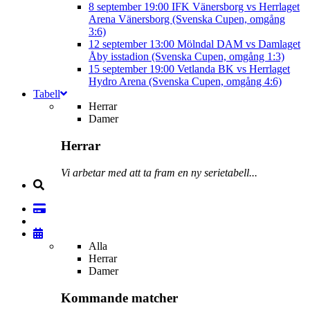
8 september
19:00
IFK Vänersborg vs Herrlaget
Arena Vänersborg (Svenska Cupen, omgång
3:6)
12 september
13:00
Mölndal DAM vs Damlaget
Åby isstadion (Svenska Cupen, omgång 1:3)
15 september
19:00
Vetlanda BK vs Herrlaget
Hydro Arena (Svenska Cupen, omgång 4:6)
Tabell
Herrar
Damer
Herrar
Vi arbetar med att ta fram en ny serietabell...
Alla
Herrar
Damer
Kommande matcher