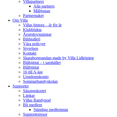
Villapartners
Alla partners
Måltjugan
Partnerpaket
Om Villa
Villas histora – år för år
Klubbfakta
Årsredovisningar
Bildgalleri
Våra policyer
Styrelsen
Kontakt
Skaraborgsandan made by Villa Lidköping
Blåhjärtat – i samhället
Blåhjärtat
16 till A-lag
Ungdomskonto
Sommarbandyskolan
Supporter
Säsongskortet
Länkar
Villas Bandypod
Bli medlem
Ständiga medlemmar
Supporterresor