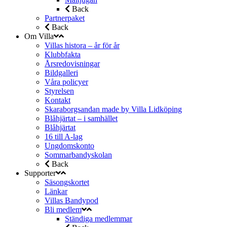
Back
Partnerpaket
Back
Om Villa
Villas histora – år för år
Klubbfakta
Årsredovisningar
Bildgalleri
Våra policyer
Styrelsen
Kontakt
Skaraborgsandan made by Villa Lidköping
Blåhjärtat – i samhället
Blåhjärtat
16 till A-lag
Ungdomskonto
Sommarbandyskolan
Back
Supporter
Säsongskortet
Länkar
Villas Bandypod
Bli medlem
Ständiga medlemmar