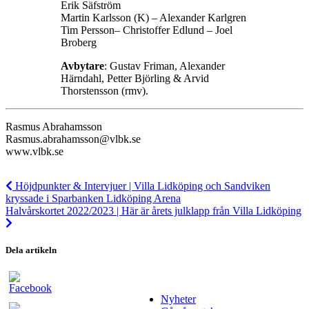
Erik Säfström
Martin Karlsson (K) – Alexander Karlgren
Tim Persson– Christoffer Edlund – Joel
Broberg
Avbytare
: Gustav Friman, Alexander
Härndahl, Petter Björling & Arvid
Thorstensson (rmv).
Rasmus Abrahamsson
Rasmus.abrahamsson@vlbk.se
www.vlbk.se
Höjdpunkter & Intervjuer | Villa Lidköping och Sandviken
kryssade i Sparbanken Lidköping Arena
Halvårskortet 2022/2023 | Här är årets julklapp från Villa Lidköping
Dela artikeln
Nyheter