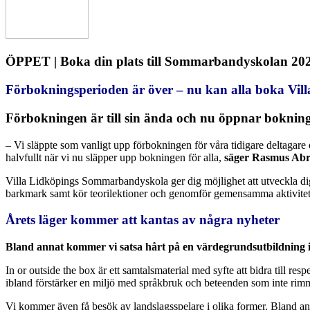
ÖPPET | Boka din plats till Sommarbandyskolan 20
Förbokningsperioden är över – nu kan alla boka Vi
Förbokningen är till sin ända och nu öppnar boknings
– Vi släppte som vanligt upp förbokningen för våra tidigare deltagare o
halvfullt när vi nu släpper upp bokningen för alla,
säger Rasmus Abr
Villa Lidköpings Sommarbandyskola ger dig möjlighet att utveckla dig
barkmark samt kör teorilektioner och genomför gemensamma aktivitet
Årets läger kommer att kantas av några nyheter
Bland annat kommer vi satsa hårt på en värdegrundsutbildning i
In or outside the box är ett samtalsmaterial med syfte att bidra till r
ibland förstärker en miljö med språkbruk och beteenden som inte rim
Vi kommer även få besök av landslagsspelare i olika former. Bland a