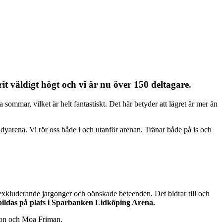
t väldigt högt och vi är nu över 150 deltagare.
sommar, vilket är helt fantastiskt. Det här betyder att lägret är mer än
yarena. Vi rör oss både i och utanför arenan. Tränar både på is och
r, exkluderande jargonger och oönskade beteenden. Det bidrar till och
bildas på plats i Sparbanken Lidköping Arena.
sson och Moa Friman.