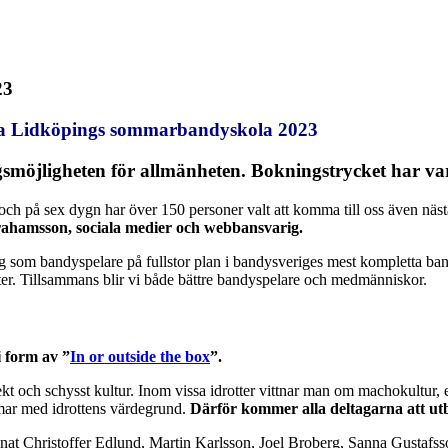
23
lla Lidköpings sommarbandyskola 2023
möjligheten för allmänheten. Bokningstrycket har vari
ch på sex dygn har över 150 personer valt att komma till oss även nästa 
ahamsson, sociala medier och webbansvarig.
 som bandyspelare på fullstor plan i bandysveriges mest kompletta band
er. Tillsammans blir vi både bättre bandyspelare och medmänniskor.
 form av ”
In or outside the box
”.
espekt och schysst kultur. Inom vissa idrotter vittnar man om machokultu
mar med idrottens värdegrund.
Därför kommer alla deltagarna att ut
nnat Christoffer Edlund, Martin Karlsson, Joel Broberg, Sanna Gustaf