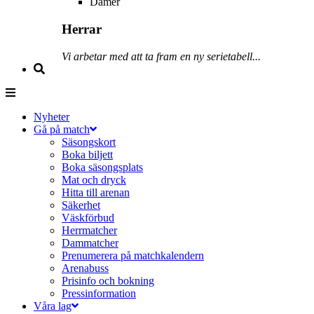
Damer
Herrar
Vi arbetar med att ta fram en ny serietabell...
Nyheter
Gå på match
Säsongskort
Boka biljett
Boka säsongsplats
Mat och dryck
Hitta till arenan
Säkerhet
Väskförbud
Herrmatcher
Dammatcher
Prenumerera på matchkalendern
Arenabuss
Prisinfo och bokning
Pressinformation
Våra lag