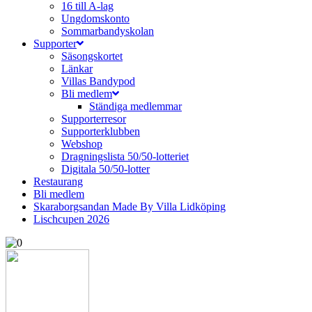
16 till A-lag
Ungdomskonto
Sommarbandyskolan
Supporter
Säsongskortet
Länkar
Villas Bandypod
Bli medlem
Ständiga medlemmar
Supporterresor
Supporterklubben
Webshop
Dragningslista 50/50-lotteriet
Digitala 50/50-lotter
Restaurang
Bli medlem
Skaraborgsandan Made By Villa Lidköping
Lischcupen 2026