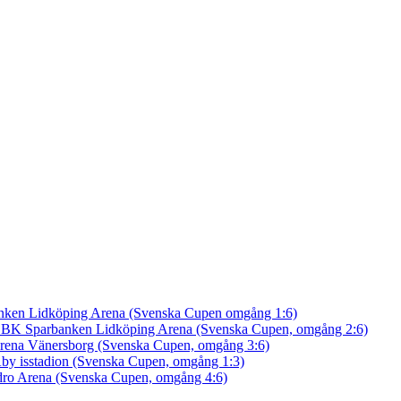
nken Lidköping Arena (Svenska Cupen omgång 1:6)
an BK
Sparbanken Lidköping Arena (Svenska Cupen, omgång 2:6)
rena Vänersborg (Svenska Cupen, omgång 3:6)
by isstadion (Svenska Cupen, omgång 1:3)
ro Arena (Svenska Cupen, omgång 4:6)