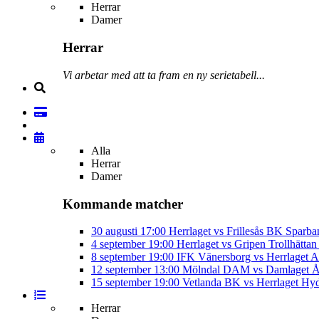
Herrar
Damer
Herrar
Vi arbetar med att ta fram en ny serietabell...
Alla
Herrar
Damer
Kommande matcher
30 augusti
17:00
Herrlaget vs Frillesås BK
Sparba
4 september
19:00
Herrlaget vs Gripen Trollhätt
8 september
19:00
IFK Vänersborg vs Herrlaget
A
12 september
13:00
Mölndal DAM vs Damlaget
Å
15 september
19:00
Vetlanda BK vs Herrlaget
Hyd
Herrar