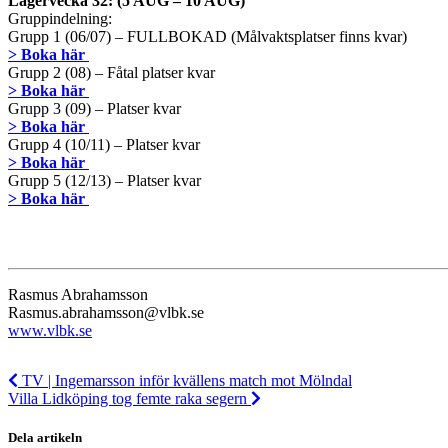
Lägervecka 32: (5 AUG – 10 AUG)
Gruppindelning:
Grupp 1 (06/07) – FULLBOKAD (Målvaktsplatser finns kvar)
> Boka här
Grupp 2 (08) – Fåtal platser kvar
> Boka här
Grupp 3 (09) – Platser kvar
> Boka här
Grupp 4 (10/11) – Platser kvar
> Boka här
Grupp 5 (12/13) – Platser kvar
> Boka här
Rasmus Abrahamsson
Rasmus.abrahamsson@vlbk.se
www.vlbk.se
TV | Ingemarsson inför kvällens match mot Mölndal
Villa Lidköping tog femte raka segern
Dela artikeln