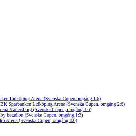
nken Lidköping Arena (Svenska Cupen omgång 1:6)
an BK
Sparbanken Lidköping Arena (Svenska Cupen, omgång 2:6)
rena Vänersborg (Svenska Cupen, omgång 3:6)
by isstadion (Svenska Cupen, omgång 1:3)
ro Arena (Svenska Cupen, omgång 4:6)