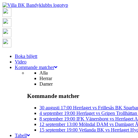
Boka biljett
Video
Kommande matcher
Alla
Herrar
Damer
Kommande matcher
30 augusti
17:00
Herrlaget vs Frillesås BK
Sparba
4 september
19:00
Herrlaget vs Gripen Trollhätt
8 september
19:00
IFK Vänersborg vs Herrlaget
A
12 september
13:00
Mölndal DAM vs Damlaget
Å
15 september
19:00
Vetlanda BK vs Herrlaget
Hyd
Tabell