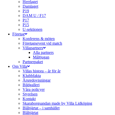
Herrlaget
Damlaget
P19
DAM U / F17
P17
P15
U-sektionen
Företag
Konferens & möten
Företagsevent vid match
Villapartners
Alla partners
Måltjugan
Partnerpaket
Om Villa
Villas histora – år för år
Klubbfakta
Årsredovisningar
Bildgalleri
Våra policyer
Styrelsen
Kontakt
Skaraborgsandan made by Villa Lidköping
Blåhjärtat – i samhället
Blåhjärtat