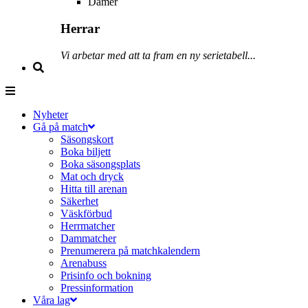
Damer
Herrar
Vi arbetar med att ta fram en ny serietabell...
Nyheter
Gå på match
Säsongskort
Boka biljett
Boka säsongsplats
Mat och dryck
Hitta till arenan
Säkerhet
Väskförbud
Herrmatcher
Dammatcher
Prenumerera på matchkalendern
Arenabuss
Prisinfo och bokning
Pressinformation
Våra lag