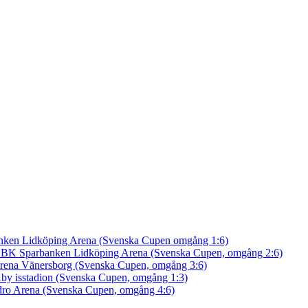
nken Lidköping Arena (Svenska Cupen omgång 1:6)
an BK
Sparbanken Lidköping Arena (Svenska Cupen, omgång 2:6)
rena Vänersborg (Svenska Cupen, omgång 3:6)
by isstadion (Svenska Cupen, omgång 1:3)
ro Arena (Svenska Cupen, omgång 4:6)