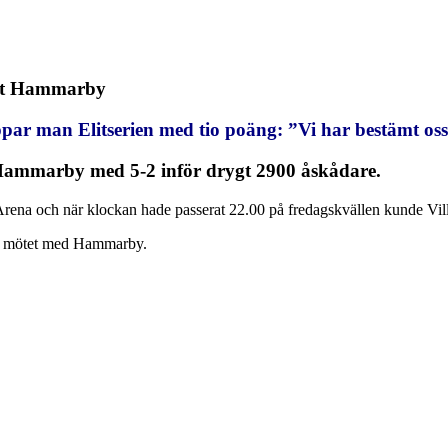
mot Hammarby
oppar man Elitserien med tio poäng: ”Vi har bestämt oss
a Hammarby med 5-2 inför drygt 2900 åskådare.
rena och när klockan hade passerat 22.00 på fredagskvällen kunde Vil
rån mötet med Hammarby.