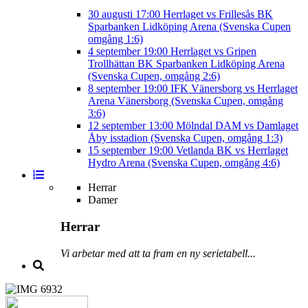
30 augusti
17:00
Herrlaget vs Frillesås BK
Sparbanken Lidköping Arena (Svenska Cupen
omgång 1:6)
4 september
19:00
Herrlaget vs Gripen
Trollhättan BK
Sparbanken Lidköping Arena
(Svenska Cupen, omgång 2:6)
8 september
19:00
IFK Vänersborg vs Herrlaget
Arena Vänersborg (Svenska Cupen, omgång
3:6)
12 september
13:00
Mölndal DAM vs Damlaget
Åby isstadion (Svenska Cupen, omgång 1:3)
15 september
19:00
Vetlanda BK vs Herrlaget
Hydro Arena (Svenska Cupen, omgång 4:6)
Herrar
Damer
Herrar
Vi arbetar med att ta fram en ny serietabell...