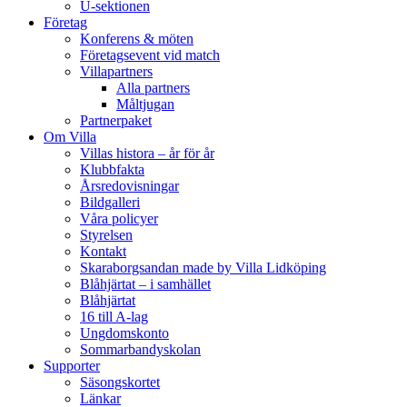
U-sektionen
Företag
Konferens & möten
Företagsevent vid match
Villapartners
Alla partners
Måltjugan
Partnerpaket
Om Villa
Villas histora – år för år
Klubbfakta
Årsredovisningar
Bildgalleri
Våra policyer
Styrelsen
Kontakt
Skaraborgsandan made by Villa Lidköping
Blåhjärtat – i samhället
Blåhjärtat
16 till A-lag
Ungdomskonto
Sommarbandyskolan
Supporter
Säsongskortet
Länkar