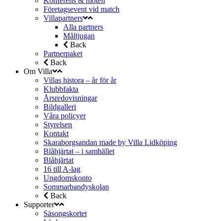
Konferens & möten
Företagsevent vid match
Villapartners
Alla partners
Måltjugan
Back
Partnerpaket
Back
Om Villa
Villas histora – år för år
Klubbfakta
Årsredovisningar
Bildgalleri
Våra policyer
Styrelsen
Kontakt
Skaraborgsandan made by Villa Lidköping
Blåhjärtat – i samhället
Blåhjärtat
16 till A-lag
Ungdomskonto
Sommarbandyskolan
Back
Supporter
Säsongskortet