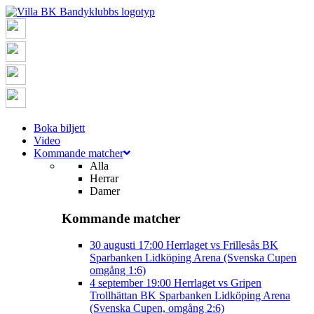
Boka biljett
Video
Kommande matcher
Alla
Herrar
Damer
Kommande matcher
30 augusti
17:00
Herrlaget vs Frillesås BK
Sparbanken Lidköping Arena (Svenska Cupen
omgång 1:6)
4 september
19:00
Herrlaget vs Gripen
Trollhättan BK
Sparbanken Lidköping Arena
(Svenska Cupen, omgång 2:6)