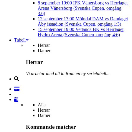
8 september
19:00
IFK Vänersborg vs Herrlaget
Arena Vänersborg (Svenska Cupen, omgång
3:6)
12 september
13:00
Mölndal DAM vs Damlaget
Åby isstadion (Svenska Cupen, omgång 1:3)
15 september
19:00
Vetlanda BK vs Herrlaget
Hydro Arena (Svenska Cupen, omgång 4:6)
Tabell
Herrar
Damer
Herrar
Vi arbetar med att ta fram en ny serietabell...
Alla
Herrar
Damer
Kommande matcher