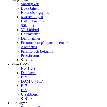
Säsongskort
Boka biljett
Boka säsongsplats
Mat och dryck
Hitta till arenan
Säkerhet
Väskförbud
Herrmatcher
Dammatcher
Prenumerera på matchkalendern
Arenabuss
Prisinfo och bokning
Pressinformation
Back
Våra lag
Herrlaget
Damlaget
P19
DAM U / F17
P17
P15
U-sektionen
Back
Företag