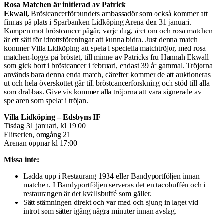
Rosa Matchen är initierad av Patrick
Ekwall,
Bröstcancerförbundets ambassadör som också kommer att
finnas på plats i Sparbanken Lidköping Arena den 31 januari.
Kampen mot bröstcancer pågår, varje dag, året om och rosa matchen
är ett sätt för idrottsföreningar att kunna bidra. Just denna match
kommer Villa Lidköping att spela i speciella matchtröjor, med rosa
matchen-logga på bröstet, till minne av Patricks fru Hannah Ekwall
som gick bort i bröstcancer i februari, endast 39 år gammal. Tröjorna
används bara denna enda match, därefter kommer de att auktioneras
ut och hela överskottet går till bröstcancerforskning och stöd till alla
som drabbas. Givetvis kommer alla tröjorna att vara signerade av
spelaren som spelat i tröjan.
Villa Lidköping – Edsbyns IF
Tisdag 31 januari, kl 19:00
Elitserien, omgång 21
Arenan öppnar kl 17:00
Missa inte:
Ladda upp i Restaurang 1934 eller Bandyportföljen innan
matchen. I Bandyportföljen serveras det en tacobuffén och i
restaurangen är det kvällsbuffé som gäller.
Sätt stämningen direkt och var med och sjung in laget vid
introt som sätter igång några minuter innan avslag.