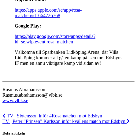
https://apps.apple.com/se/app/rosa-
matchen/id1664726768
Google Play:
https://play.google.com/store/apps/details?
id=se.wip.event.rosa_matchen
Välkomna till Sparbanken Lidköping Arena, där Villa
Lidköping kommer att gå en kamp på isen mot Edsbyns
IF men en ännu viktigare kamp vid sidan av!
Rasmus Abrahamsson
Rasmus.abrahamsson@vlbk.se
www.vlbk.se
TV | Sixtensson inför #Rosamatchen mot Edsbyn
TV | Peter ”Prinsen” Karlsson inför kvällens match mot Edsbyn
Dela artikeln