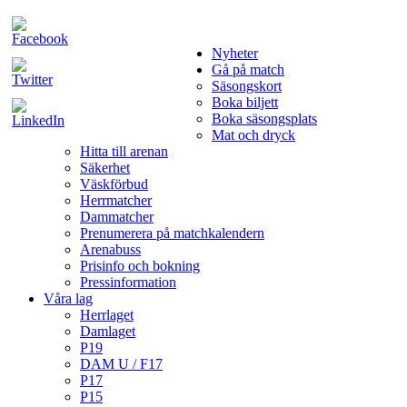
Nyheter
Gå på match
Säsongskort
Boka biljett
Boka säsongsplats
Mat och dryck
Hitta till arenan
Säkerhet
Väskförbud
Herrmatcher
Dammatcher
Prenumerera på matchkalendern
Arenabuss
Prisinfo och bokning
Pressinformation
Våra lag
Herrlaget
Damlaget
P19
DAM U / F17
P17
P15