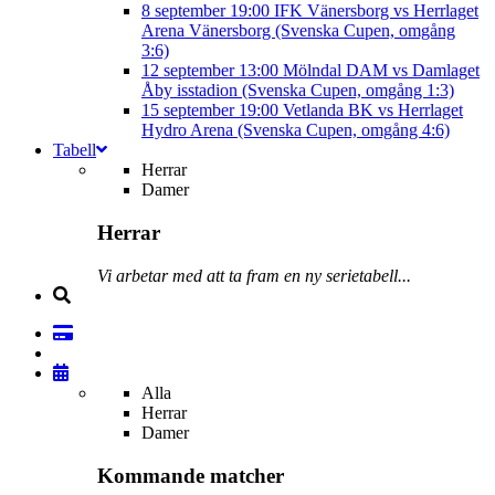
8 september
19:00
IFK Vänersborg vs Herrlaget
Arena Vänersborg (Svenska Cupen, omgång
3:6)
12 september
13:00
Mölndal DAM vs Damlaget
Åby isstadion (Svenska Cupen, omgång 1:3)
15 september
19:00
Vetlanda BK vs Herrlaget
Hydro Arena (Svenska Cupen, omgång 4:6)
Tabell
Herrar
Damer
Herrar
Vi arbetar med att ta fram en ny serietabell...
Alla
Herrar
Damer
Kommande matcher