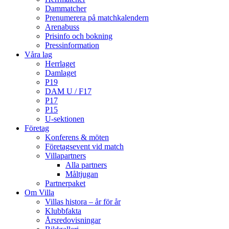
Dammatcher
Prenumerera på matchkalendern
Arenabuss
Prisinfo och bokning
Pressinformation
Våra lag
Herrlaget
Damlaget
P19
DAM U / F17
P17
P15
U-sektionen
Företag
Konferens & möten
Företagsevent vid match
Villapartners
Alla partners
Måltjugan
Partnerpaket
Om Villa
Villas histora – år för år
Klubbfakta
Årsredovisningar