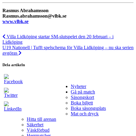
Rasmus Abrahamsson
Rasmus.abrahamsson@vlbk.se
www.vlbk.se
Villa Lidköping startar SM-slutspelet den 20 februari – i
Lidköping
U19 Nationell | Tufft spelschema för Villa Lidköping – nu ska serien
avgöras
Dela artikeln
Nyheter
Gå på match
Säsongskort
Boka biljett
Boka säsongsplats
Mat och dryck
Hitta till arenan
Säkerhet
Väskförbud
Herrmatcher