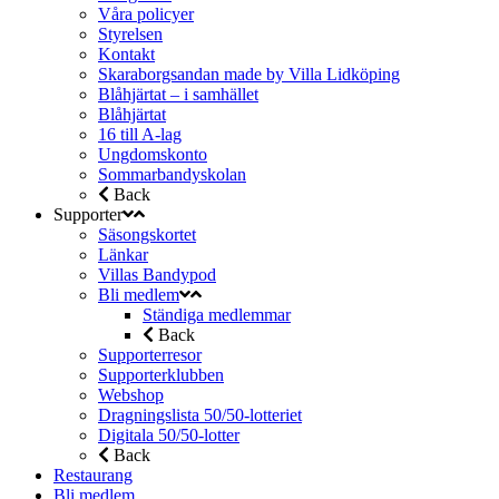
Våra policyer
Styrelsen
Kontakt
Skaraborgsandan made by Villa Lidköping
Blåhjärtat – i samhället
Blåhjärtat
16 till A-lag
Ungdomskonto
Sommarbandyskolan
Back
Supporter
Säsongskortet
Länkar
Villas Bandypod
Bli medlem
Ständiga medlemmar
Back
Supporterresor
Supporterklubben
Webshop
Dragningslista 50/50-lotteriet
Digitala 50/50-lotter
Back
Restaurang
Bli medlem