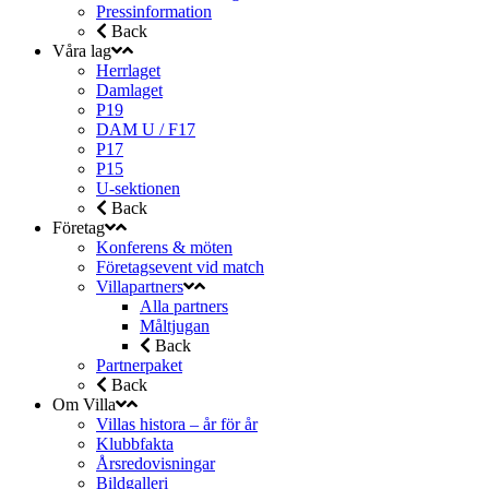
Pressinformation
Back
Våra lag
Herrlaget
Damlaget
P19
DAM U / F17
P17
P15
U-sektionen
Back
Företag
Konferens & möten
Företagsevent vid match
Villapartners
Alla partners
Måltjugan
Back
Partnerpaket
Back
Om Villa
Villas histora – år för år
Klubbfakta
Årsredovisningar
Bildgalleri