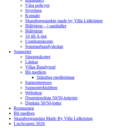
Bildgalleri
Våra policyer
Styrelsen
Kontakt
Skaraborgsandan made by Villa Lidköping
Blåhjärtat – i samhället
Blåhjärtat
16 till A-lag
Ungdomskonto
Sommarbandyskolan
Supporter
Säsongskortet
Länkar
Villas Bandypod
Bli medlem
Ständiga medlemmar
Supporterresor
Supporterklubben
Webshop
Dragningslista 50/50-lotteriet
Digitala 50/50-lotter
Restaurang
Bli medlem
Skaraborgsandan Made By Villa Lidköping
Lischcupen 2026