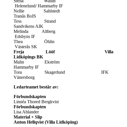
Stella Wallin
Helenelund/ Hammarby IF
Nellie Sahlstedt
Tranås BoIS
Tess Strand
Sandvikens AIK
Melinda Altberg
Edsbyns IF
Thea Öhlin
Västerås SK
Freja Lööf Villa
Lidköpings BK
Malin Ekström
Hammarby IF
Tora Skagerlund IFK
Vänersborg
Ledarteamet består av:
Förbundskapten
Linnéa Thored Bergkvist
Förbundskapten
Lisa Ahlander
Material + Slip
Anton Hellqvist (Villa Lidköping)