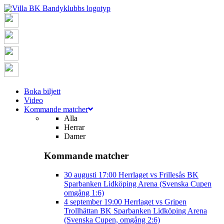
Boka biljett
Video
Kommande matcher
Alla
Herrar
Damer
Kommande matcher
30 augusti
17:00
Herrlaget vs Frillesås BK
Sparbanken Lidköping Arena (Svenska Cupen
omgång 1:6)
4 september
19:00
Herrlaget vs Gripen
Trollhättan BK
Sparbanken Lidköping Arena
(Svenska Cupen, omgång 2:6)