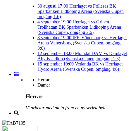
30 augusti
17:00
Herrlaget vs Frillesås BK
Sparbanken Lidköping Arena (Svenska Cupen
omgång 1:6)
4 september
19:00
Herrlaget vs Gripen
Trollhättan BK
Sparbanken Lidköping Arena
(Svenska Cupen, omgång 2:6)
8 september
19:00
IFK Vänersborg vs Herrlaget
Arena Vänersborg (Svenska Cupen, omgång
3:6)
12 september
13:00
Mölndal DAM vs Damlaget
Åby isstadion (Svenska Cupen, omgång 1:3)
15 september
19:00
Vetlanda BK vs Herrlaget
Hydro Arena (Svenska Cupen, omgång 4:6)
Herrar
Damer
Herrar
Vi arbetar med att ta fram en ny serietabell...