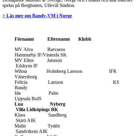
spelas på Bergbanen, Ullevål Stadion.
> Läs mer om Bandy-VM i Norge
Truppen:
Förnamn Efternamn Klubb
MV Alva Barvaeus
Hammarby IF/Västerås SK
MV Ellen Jansson
Edsbyns IF
Wilma Holmberg Larsson IFK
Vänersborg
Felicia Larsson KS
Bandy
Ida Palm
Uppsala BoIS
Lua Nyberg
Villa Lidköpings BK
Klara Sandberg
Skirö AIK
Malin Tydén
Sandvikens AIK