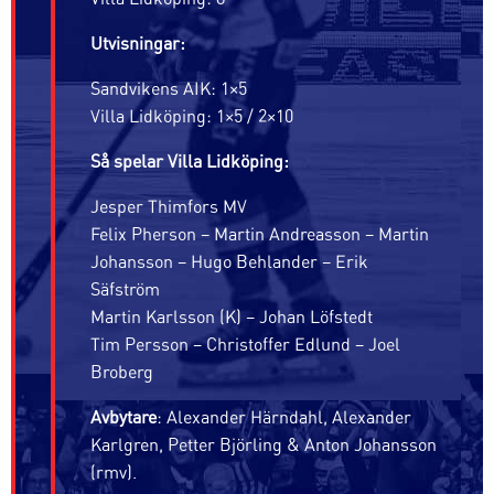
Utvisningar:
Sandvikens AIK: 1×5
Villa Lidköping: 1×5 / 2×10
Så spelar Villa Lidköping:
Jesper Thimfors MV
Felix Pherson – Martin Andreasson – Martin
Johansson – Hugo Behlander – Erik
Säfström
Martin Karlsson (K) – Johan Löfstedt
Tim Persson – Christoffer Edlund – Joel
Broberg
Avbytare
: Alexander Härndahl, Alexander
Karlgren, Petter Björling & Anton Johansson
(rmv).