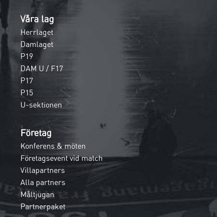
Våra lag
Herrlaget
Damlaget
P19
DAM U / F17
P17
P15
U-sektionen
Företag
Konferens & möten
Företagsevent vid match
Villapartners
Alla partners
Måltjugan
Partnerpaket