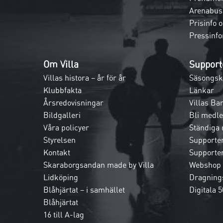
Arenabus
Prisinfo 
Pressinfo
Om Villa
Support
Villas histora – år för år
Säsongsk
Klubbfakta
Länkar
Årsredovisningar
Villas Ba
Bildgalleri
Bli medl
Våra policyer
Ständiga
Styrelsen
Supporte
Kontakt
Supporte
Skaraborgsandan made by Villa
Webshop
Lidköping
Dragnings
Blåhjärtat – i samhället
Digitala 5
Blåhjärtat
16 till A-lag