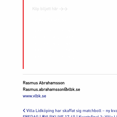
Tid
: 19.00
Köp biljett här >>
Senaste 5 inbördes:
Sirius – Villa Lidköping (3-7)
Villa Lidköping – Sirius (7-2)
Villa Lidköping – Sirius (7-1)
Sirius – Villa Lidköping (2-7)
Sirius – Villa Lidköping (2-7)
Rasmus Abrahamsson
Rasmus.abrahamsson@vlbk.se
www.vlbk.se
Villa Lidköping har skaffat sig matchboll – ny kv
FREDAG | #VLBKLIVE 17.40 | Kvartsfinal 3: Villa L