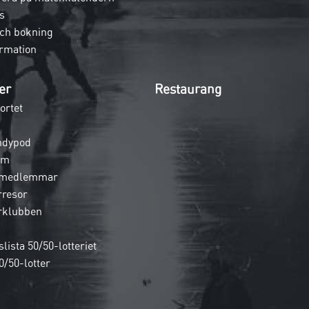
s
och bokning
rmation
er
Restaurang
ortet
ndypod
em
 medlemmar
rresor
rklubben
lista 50/50-lotteriet
0/50-lotter