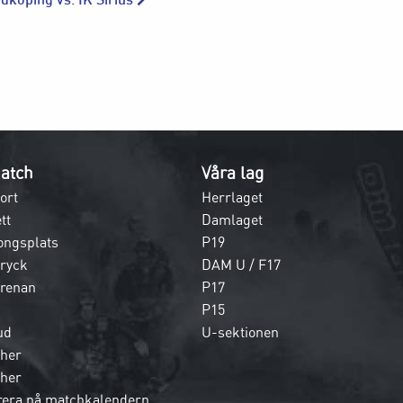
atch
Våra lag
ort
Herrlaget
tt
Damlaget
ongsplats
P19
dryck
DAM U / F17
 arenan
P17
P15
ud
U-sektionen
her
her
era på matchkalendern