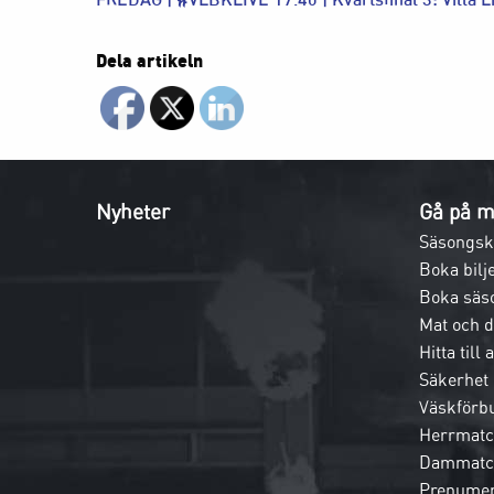
Dela artikeln
Nyheter
Gå på m
Säsongsk
Boka bilje
Boka säs
Mat och 
Hitta till
Säkerhet
Väskförb
Herrmatc
Dammatc
Prenumer