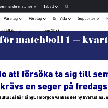
ommande matcher
Tabell
Våra lag
Företag
Om Villa
Supporter
la Lidköping
Lischcupen 2026
för matchboll 1 – kvart
o att försöka ta sig till sem
krävs en seger på fredags
sultat såhär långt. Imorgon vankas det ny kvartsfinal 