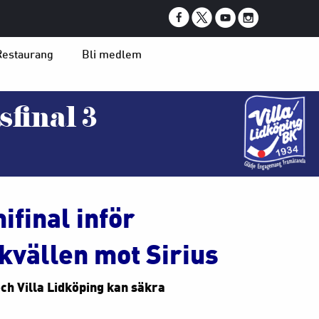
Restaurang
Bli medlem
sfinal 3
ifinal inför
kvällen mot Sirius
och Villa Lidköping kan säkra