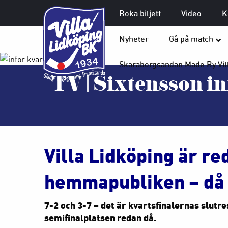
Boka biljett
Video
K
Nyheter
Gå på match
Skaraborgsandan Made By Vil
TV | Sixtensson in
Villa Lidköping är red
hemmapubliken – då 
7-2 och 3-7 – det är kvartsfinalernas slutre
semifinalplatsen redan då.