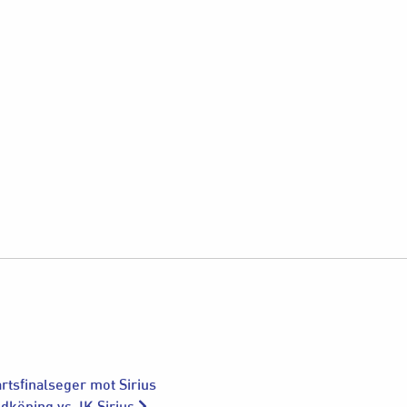
artsfinalseger mot Sirius
idköping vs. IK Sirius