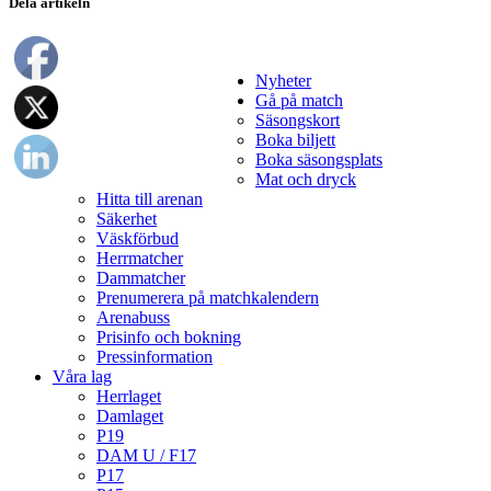
Dela artikeln
Nyheter
Gå på match
Säsongskort
Boka biljett
Boka säsongsplats
Mat och dryck
Hitta till arenan
Säkerhet
Väskförbud
Herrmatcher
Dammatcher
Prenumerera på matchkalendern
Arenabuss
Prisinfo och bokning
Pressinformation
Våra lag
Herrlaget
Damlaget
P19
DAM U / F17
P17