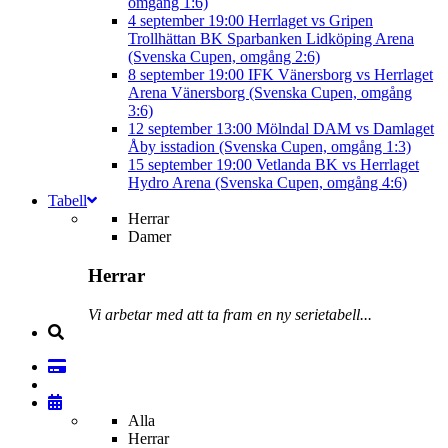
omgång 1:6)
4 september
19:00
Herrlaget vs Gripen
Trollhättan BK
Sparbanken Lidköping Arena
(Svenska Cupen, omgång 2:6)
8 september
19:00
IFK Vänersborg vs Herrlaget
Arena Vänersborg (Svenska Cupen, omgång
3:6)
12 september
13:00
Mölndal DAM vs Damlaget
Åby isstadion (Svenska Cupen, omgång 1:3)
15 september
19:00
Vetlanda BK vs Herrlaget
Hydro Arena (Svenska Cupen, omgång 4:6)
Tabell
Herrar
Damer
Herrar
Vi arbetar med att ta fram en ny serietabell...
Alla
Herrar