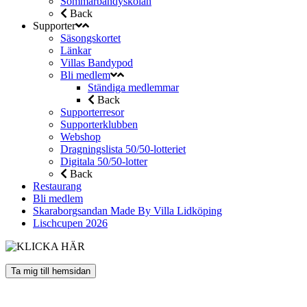
Sommarbandyskolan
Back
Supporter
Säsongskortet
Länkar
Villas Bandypod
Bli medlem
Ständiga medlemmar
Back
Supporterresor
Supporterklubben
Webshop
Dragningslista 50/50-lotteriet
Digitala 50/50-lotter
Back
Restaurang
Bli medlem
Skaraborgsandan Made By Villa Lidköping
Lischcupen 2026
Ta mig till hemsidan