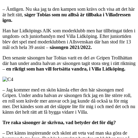
– Äntligen. Nu ska jag ta den kampen som krävs och visa att det här
är helt rätt,
säger Tobias som nu alltså är tillbaka i Villadressen
igen.
Han har Lidköpings AIK som moderklubb men har tillbringat tiden i
ungdom- och juniorbandyn med Villa Lidköping. Efter juniortiden
blev det spel med moderklubben i Allsvenskan där han stod för 13
mål och hela 39 assist –
säsongen 2021/2022.
Den senaste säsongen har Tobias varit en del av Gripen Trollhättan
där han under andra halvan av säsongen tagit stora steg i rätt riktning
–
en riktigt som han vill fortsätta vandra, i Villa Lidköping.
– Jag kommer med en skön känsla efter den här säsongen med
Gripen. Under andra halvan av säsongen fick jag en lite större roll,
en roll som krävde mer ansvar och jag kunde då också ta för mig
mer. Det kändes som att det släppte lite för mig i och med det och nu
känns det helt rätt att få bygga vidare i Villa.
Tre raka säsonger är skrivna, vad betyder det för dig?
– Det känns inspirerande och skönt att veta vad man ska göra de