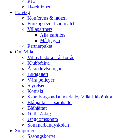
P15
U-sektionen
Företag
Konferens & möten
Företagsevent vid match
Villapartners
Alla partners
Måltjugan
Partnerpaket
Om Villa
Villas histora – år för år
Klubbfakta
Årsredovisningar
Bildgalleri
Våra policyer
Styrelsen
Kontakt
Skaraborgsandan made by Villa Lidköping
Blåhjärtat – i samhället
Blåhjärtat
16 till A-lag
Ungdomskonto
Sommarbandyskolan
Supporter
Säsongskortet