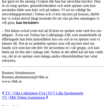
har gjort en fin säsong i Gripen där han har utvecklat mycket. Han
är en tung spelare, genombrottssäker och stark spelare som kan
användas både som halv och på mitten. Vi ser en väldigt fin
utvecklingspotential i Tobias och vi tror mycket på honom, därför
har vi också skrivit långt kontrakt för att visa på den satsningen vi
vill göra,
han fortsätter:
– Det känns också extra kul att få hem en spelare som varit hos oss
tidigare. Även om Tobias har Lidköpings AIK som moderklubb så
tillbringade han hela junioråldern hos oss och är en spelare som vi
känner till. Det är en ambitiös spelare som vill mycket med sin
bandy och som har rätt driv för att komma in i vår grupp, och kan
bidra på ett fint sätt i många sätt. Sedan är det alltid kul att han valde
oss, det är en spelare som många andra elitserieklubbar har velat
rekrytera.
Rasmus Abrahamsson
Rasmus.abrahamsson@vlbk.se
www.vlbk.se
TV | Villa Lidköpings F14 i SVT Lilla Sportspegeln
TV | Möt Tobias Augustsson