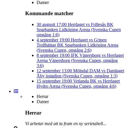
Damer
Kommande matcher
30 augusti
17:00
Herrlaget vs Frillesås BK
Sparbanken Lidköping Arena (Svenska Cupen
omgång 1:6)
4 september
19:00
Herrlaget vs Gripen
Trollhättan BK
Sparbanken Lidköping Arena
(Svenska Cupen, omgång 2:6)
8 september
19:00
IFK Vänersborg vs Herrlaget
Arena Vänersborg (Svenska Cupen, omgång
3:6)
12 september
13:00
Mölndal DAM vs Damlaget
Åby isstadion (Svenska Cupen, omgång 1:3)
15 september
19:00
Vetlanda BK vs Herrlaget
Hydro Arena (Svenska Cupen, omgång 4:6)
Herrar
Damer
Herrar
Vi arbetar med att ta fram en ny serietabell...