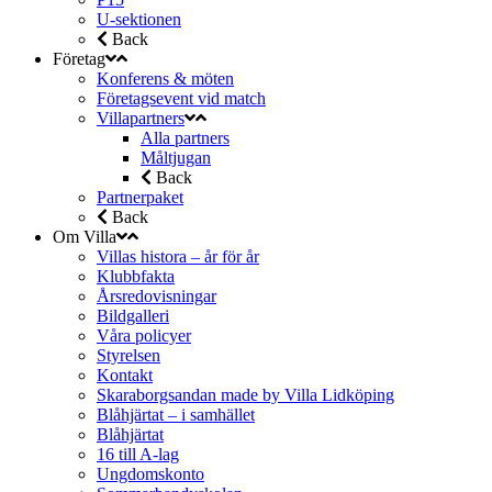
U-sektionen
Back
Företag
Konferens & möten
Företagsevent vid match
Villapartners
Alla partners
Måltjugan
Back
Partnerpaket
Back
Om Villa
Villas histora – år för år
Klubbfakta
Årsredovisningar
Bildgalleri
Våra policyer
Styrelsen
Kontakt
Skaraborgsandan made by Villa Lidköping
Blåhjärtat – i samhället
Blåhjärtat
16 till A-lag
Ungdomskonto