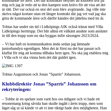
kommande tre åren. Det här kontraktet betyder att klubben tror på
mig och jag är redo att ta den kampen som krävs för att visa att det
är rätt. Det var också en stor del som blev avgörande. Jag ville inte
skriva något kortare utan ett längre kontrakt där jag vet vad jag ska
göra de kommande åren och därför kändes det jättebra med tre år.
Tobias har under sin tid i Lidköpings AIK också tränat med Villa
Lidköpings herrtrupp. Det blir alltså ett välkänt ansikte som ansluter
in till den trupp som nu ska byggas inför säsongen 2023/2024.
– Vi har haft en kommunikation ända sedan jag lämnade
juniorbandyn egentligen. Men det är först nu det har passat och
klaffat för mig att komma tillbaka hem igen. Nu ska jag etablera mig
i Villa och vi ska vinna hem det där guldet igen.
Tobias Augustsson och Jonas ”Sparris” Johansson.
Klubbdirektör Jonas ”Sparris” Johansson om
rekryteringen:
– Tobbe är en spelare som varit hos oss tidigare och vi hade ett
resonemang kring såvida han skulle ingått i årets trupp, men som
läget såg ut så kände vi att vi inte riktigt hade den möjligheten. Han