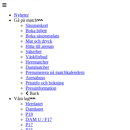
Nyheter
Gå på match
Säsongskort
Boka biljett
Boka säsongsplats
Mat och dryck
Hitta till arenan
Säkerhet
Väskförbud
Herrmatcher
Dammatcher
Prenumerera på matchkalendern
Arenabuss
Prisinfo och bokning
Pressinformation
Back
Våra lag
Herrlaget
Damlaget
P19
DAM U / F17
P17
P15