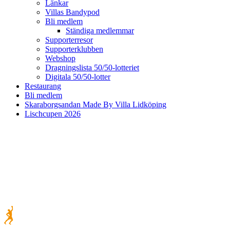
Länkar
Villas Bandypod
Bli medlem
Ständiga medlemmar
Supporterresor
Supporterklubben
Webshop
Dragningslista 50/50-lotteriet
Digitala 50/50-lotter
Restaurang
Bli medlem
Skaraborgsandan Made By Villa Lidköping
Lischcupen 2026