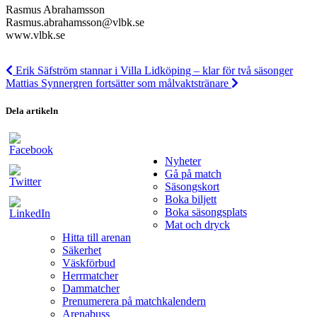
Rasmus Abrahamsson
Rasmus.abrahamsson@vlbk.se
www.vlbk.se
Erik Säfström stannar i Villa Lidköping – klar för två säsonger
Mattias Synnergren fortsätter som målvaktstränare
Dela artikeln
Nyheter
Gå på match
Säsongskort
Boka biljett
Boka säsongsplats
Mat och dryck
Hitta till arenan
Säkerhet
Väskförbud
Herrmatcher
Dammatcher
Prenumerera på matchkalendern
Arenabuss