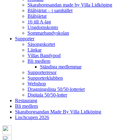
Skaraborgsandan made by Villa Lidköping
Blåhjärtat – i samhället
Blåhjärtat
16 till A-lag
Ungdomskonto
Sommarbandyskolan
Supporter
Säsongskortet
Länkar
Villas Bandypod
Bli medlem
Ständiga medlemmar
Supporterresor
Supporterklubben
Webshop
Dragningslista 50/50-lotteriet
Digitala 50/50-lotter
Restaurang
Bli medlem
Skaraborgsandan Made By Villa Lidköping
Lischcupen 2026