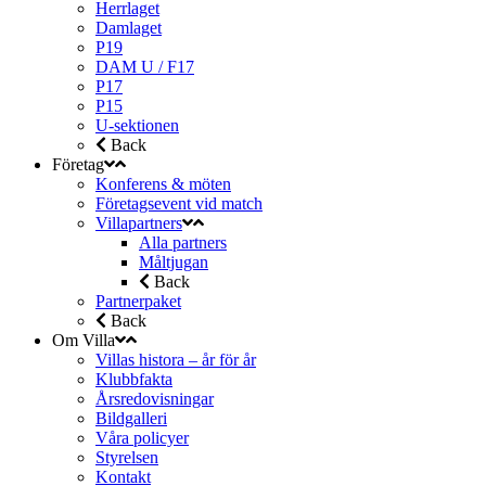
Herrlaget
Damlaget
P19
DAM U / F17
P17
P15
U-sektionen
Back
Företag
Konferens & möten
Företagsevent vid match
Villapartners
Alla partners
Måltjugan
Back
Partnerpaket
Back
Om Villa
Villas histora – år för år
Klubbfakta
Årsredovisningar
Bildgalleri
Våra policyer
Styrelsen
Kontakt