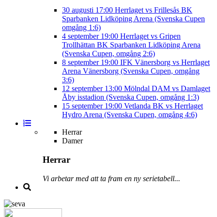
30 augusti
17:00
Herrlaget vs Frillesås BK
Sparbanken Lidköping Arena (Svenska Cupen
omgång 1:6)
4 september
19:00
Herrlaget vs Gripen
Trollhättan BK
Sparbanken Lidköping Arena
(Svenska Cupen, omgång 2:6)
8 september
19:00
IFK Vänersborg vs Herrlaget
Arena Vänersborg (Svenska Cupen, omgång
3:6)
12 september
13:00
Mölndal DAM vs Damlaget
Åby isstadion (Svenska Cupen, omgång 1:3)
15 september
19:00
Vetlanda BK vs Herrlaget
Hydro Arena (Svenska Cupen, omgång 4:6)
Herrar
Damer
Herrar
Vi arbetar med att ta fram en ny serietabell...