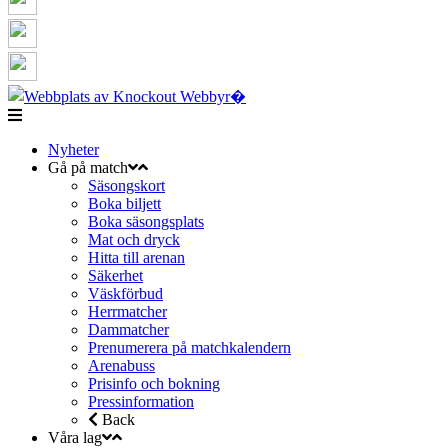
Nyheter
Gå på match
Säsongskort
Boka biljett
Boka säsongsplats
Mat och dryck
Hitta till arenan
Säkerhet
Väskförbud
Herrmatcher
Dammatcher
Prenumerera på matchkalendern
Arenabuss
Prisinfo och bokning
Pressinformation
Back
Våra lag