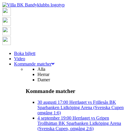
Boka biljett
Video
Kommande matcher
Alla
Herrar
Damer
Kommande matcher
30 augusti
17:00
Herrlaget vs Frillesås BK
Sparbanken Lidköping Arena (Svenska Cupen
omgång 1:6)
4 september
19:00
Herrlaget vs Gripen
Trollhättan BK
Sparbanken Lidköping Arena
(Svenska Cupen, omgång 2:6)