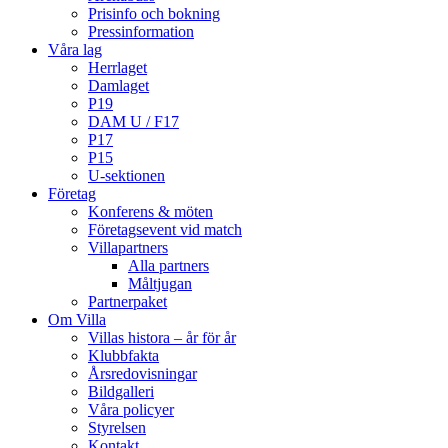
Prisinfo och bokning
Pressinformation
Våra lag
Herrlaget
Damlaget
P19
DAM U / F17
P17
P15
U-sektionen
Företag
Konferens & möten
Företagsevent vid match
Villapartners
Alla partners
Måltjugan
Partnerpaket
Om Villa
Villas histora – år för år
Klubbfakta
Årsredovisningar
Bildgalleri
Våra policyer
Styrelsen
Kontakt