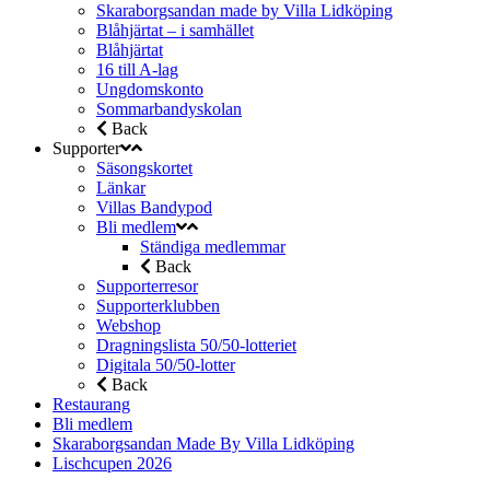
Skaraborgsandan made by Villa Lidköping
Blåhjärtat – i samhället
Blåhjärtat
16 till A-lag
Ungdomskonto
Sommarbandyskolan
Back
Supporter
Säsongskortet
Länkar
Villas Bandypod
Bli medlem
Ständiga medlemmar
Back
Supporterresor
Supporterklubben
Webshop
Dragningslista 50/50-lotteriet
Digitala 50/50-lotter
Back
Restaurang
Bli medlem
Skaraborgsandan Made By Villa Lidköping
Lischcupen 2026