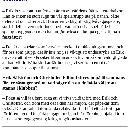
– Erik bevisar att han fortsatt är en av världens främsta ytterhalvor.
Han skänker ett stort lugn till vår spelartrupp ute på banan, både
defensivt och offensivt. Han är en väldigt duktig tvåväggspelare,
stark i defensiven och finns med i vårt offensiva spel både i
speluppbyggnaden men han utgör också ett hot på eget sätt,
han
fortsätter:
– Det är en spelare som betyder mycket i omklädningsrummet och
för oss som grupp, det är inte nog så viktigt att understryka att Erik
drivs av att utveckla saker tillsammans och vi är såklart väldigt glada
att han vill fortsätta sin karriär hos oss, vi ser fram emot två
kommande säsonger tillsammans.
Erik Säfström och Christoffer Edlund skrev ju på tillsammans
för tre säsonger sedan, vad säger det att de båda väljer att
stanna i klubben?
– Först så vill jag bara säga att vi trivs väldigt bra med Erik och
Christoffer, och dom med oss i den här miljön, det påpekar dom
också. Det är kul att dom ändå relativt kort tid fått ett så stort hjärta
för föreningen. De båda engagerar sig och är föreningslojala. Dom
har ett stort engagemang kring ungdomsbandyn.