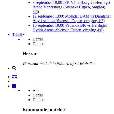
8 september
19:00
IFK Vänersborg vs Herrlaget
Arena Vänersborg (Svenska Cupen, omgång
3:6)
12 september
13:00
Mölndal DAM vs Damlaget
Åby isstadion (Svenska Cupen, omgång 1:3)
15 september
19:00
Vetlanda BK vs Herrlaget
Hydro Arena (Svenska Cupen, omgång 4:6)
Tabell
Herrar
Damer
Herrar
Vi arbetar med att ta fram en ny serietabell...
Alla
Herrar
Damer
Kommande matcher