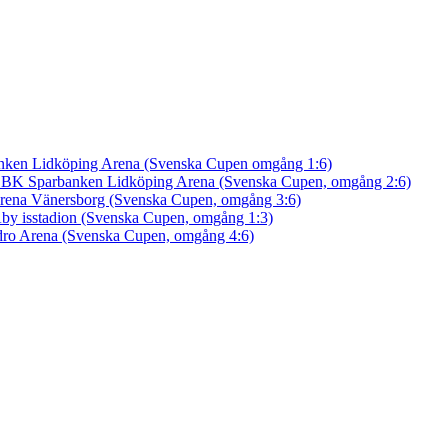
nken Lidköping Arena (Svenska Cupen omgång 1:6)
an BK
Sparbanken Lidköping Arena (Svenska Cupen, omgång 2:6)
rena Vänersborg (Svenska Cupen, omgång 3:6)
by isstadion (Svenska Cupen, omgång 1:3)
ro Arena (Svenska Cupen, omgång 4:6)