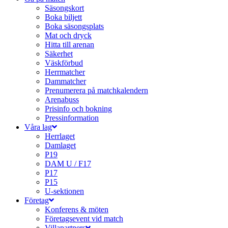
Säsongskort
Boka biljett
Boka säsongsplats
Mat och dryck
Hitta till arenan
Säkerhet
Väskförbud
Herrmatcher
Dammatcher
Prenumerera på matchkalendern
Arenabuss
Prisinfo och bokning
Pressinformation
Våra lag
Herrlaget
Damlaget
P19
DAM U / F17
P17
P15
U-sektionen
Företag
Konferens & möten
Företagsevent vid match
Villapartners