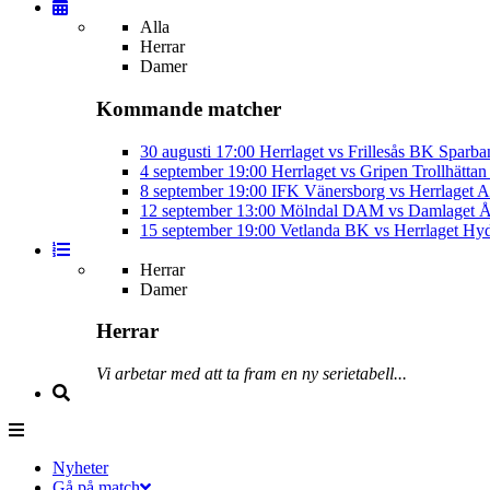
Alla
Herrar
Damer
Kommande matcher
30 augusti
17:00
Herrlaget vs Frillesås BK
Sparba
4 september
19:00
Herrlaget vs Gripen Trollhätt
8 september
19:00
IFK Vänersborg vs Herrlaget
A
12 september
13:00
Mölndal DAM vs Damlaget
Å
15 september
19:00
Vetlanda BK vs Herrlaget
Hyd
Herrar
Damer
Herrar
Vi arbetar med att ta fram en ny serietabell...
Nyheter
Gå på match