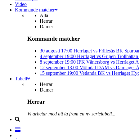
Video
Kommande matcher
Alla
Herrar
Damer
Kommande matcher
30 augusti
17:00
Herrlaget vs Frillesås BK
Sparba
4 september
19:00
Herrlaget vs Gripen Trollhätt
8 september
19:00
IFK Vänersborg vs Herrlaget
A
12 september
13:00
Mölndal DAM vs Damlaget
Å
15 september
19:00
Vetlanda BK vs Herrlaget
Hyd
Tabell
Herrar
Damer
Herrar
Vi arbetar med att ta fram en ny serietabell...