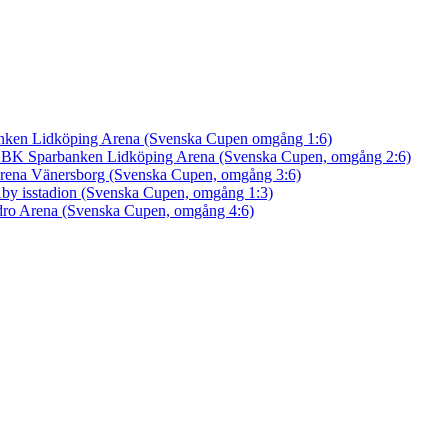
nken Lidköping Arena (Svenska Cupen omgång 1:6)
an BK
Sparbanken Lidköping Arena (Svenska Cupen, omgång 2:6)
rena Vänersborg (Svenska Cupen, omgång 3:6)
by isstadion (Svenska Cupen, omgång 1:3)
ro Arena (Svenska Cupen, omgång 4:6)