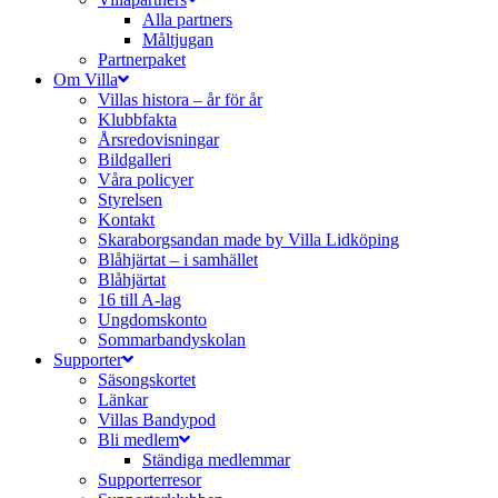
Alla partners
Måltjugan
Partnerpaket
Om Villa
Villas histora – år för år
Klubbfakta
Årsredovisningar
Bildgalleri
Våra policyer
Styrelsen
Kontakt
Skaraborgsandan made by Villa Lidköping
Blåhjärtat – i samhället
Blåhjärtat
16 till A-lag
Ungdomskonto
Sommarbandyskolan
Supporter
Säsongskortet
Länkar
Villas Bandypod
Bli medlem
Ständiga medlemmar
Supporterresor