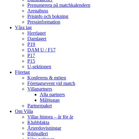
Prenumerera på matchkalendern
Arenabuss
Prisinfo och bokning
Pressinformation
Våra lag
Herrlaget
Damlaget
P19
DAM U / F17
P17
P15
U-sektionen
Företag
Konferens & möten
Företagsevent vid match
Villapartners
Alla partners
Måltjugan
Partnerpaket
Om Villa
Villas histora – år för år
Klubbfakta
Årsredovisningar
Bildgalleri