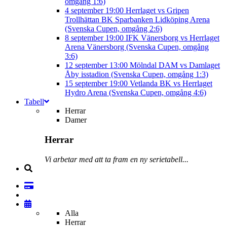
omgång 1:6)
4 september
19:00
Herrlaget vs Gripen
Trollhättan BK
Sparbanken Lidköping Arena
(Svenska Cupen, omgång 2:6)
8 september
19:00
IFK Vänersborg vs Herrlaget
Arena Vänersborg (Svenska Cupen, omgång
3:6)
12 september
13:00
Mölndal DAM vs Damlaget
Åby isstadion (Svenska Cupen, omgång 1:3)
15 september
19:00
Vetlanda BK vs Herrlaget
Hydro Arena (Svenska Cupen, omgång 4:6)
Tabell
Herrar
Damer
Herrar
Vi arbetar med att ta fram en ny serietabell...
Alla
Herrar