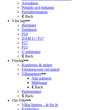
Arenabuss
Prisinfo och bokning
Pressinformation
Back
Våra lag
Herrlaget
Damlaget
P19
DAM U / F17
P17
P15
U-sektionen
Back
Företag
Konferens & möten
Företagsevent vid match
Villapartners
Alla partners
Måltjugan
Back
Partnerpaket
Back
Om Villa
Villas histora – år för år
Klubbfakta