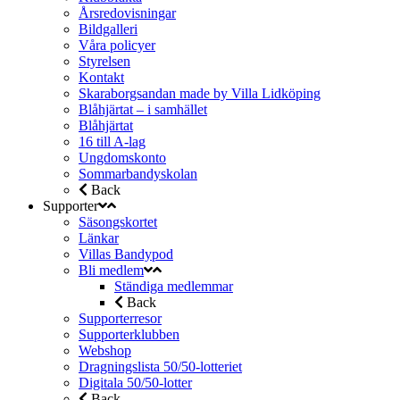
Årsredovisningar
Bildgalleri
Våra policyer
Styrelsen
Kontakt
Skaraborgsandan made by Villa Lidköping
Blåhjärtat – i samhället
Blåhjärtat
16 till A-lag
Ungdomskonto
Sommarbandyskolan
Back
Supporter
Säsongskortet
Länkar
Villas Bandypod
Bli medlem
Ständiga medlemmar
Back
Supporterresor
Supporterklubben
Webshop
Dragningslista 50/50-lotteriet
Digitala 50/50-lotter
Back