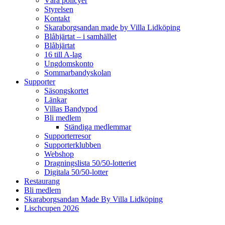
Våra policyer
Styrelsen
Kontakt
Skaraborgsandan made by Villa Lidköping
Blåhjärtat – i samhället
Blåhjärtat
16 till A-lag
Ungdomskonto
Sommarbandyskolan
Supporter
Säsongskortet
Länkar
Villas Bandypod
Bli medlem
Ständiga medlemmar
Supporterresor
Supporterklubben
Webshop
Dragningslista 50/50-lotteriet
Digitala 50/50-lotter
Restaurang
Bli medlem
Skaraborgsandan Made By Villa Lidköping
Lischcupen 2026