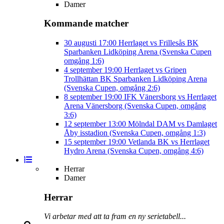
Damer
Kommande matcher
30 augusti
17:00
Herrlaget vs Frillesås BK
Sparbanken Lidköping Arena (Svenska Cupen
omgång 1:6)
4 september
19:00
Herrlaget vs Gripen
Trollhättan BK
Sparbanken Lidköping Arena
(Svenska Cupen, omgång 2:6)
8 september
19:00
IFK Vänersborg vs Herrlaget
Arena Vänersborg (Svenska Cupen, omgång
3:6)
12 september
13:00
Mölndal DAM vs Damlaget
Åby isstadion (Svenska Cupen, omgång 1:3)
15 september
19:00
Vetlanda BK vs Herrlaget
Hydro Arena (Svenska Cupen, omgång 4:6)
Herrar
Damer
Herrar
Vi arbetar med att ta fram en ny serietabell...