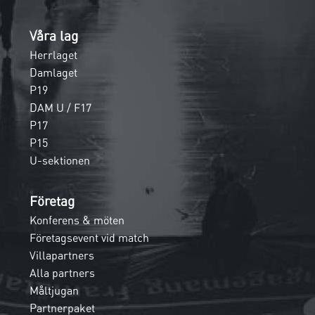
Våra lag
Herrlaget
Damlaget
P19
DAM U / F17
P17
P15
U-sektionen
Företag
Konferens & möten
Företagsevent vid match
Villapartners
Alla partners
Måltjugan
Partnerpaket