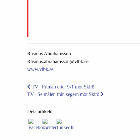
Marie Dregler – Agnes Ögren (K)
Ida Friman – Freja Lööf – Moa Friman
Avbytare
: Ebba Stern, Annie Berner, Lua Nyberg, 
Rasmus Abrahamsson
Rasmus.abrahamsson@vlbk.se
www.vlbk.se
TV | Friman efter 9-1 mot Skirö
TV | Se målen från segern mot Skirö
Dela artikeln