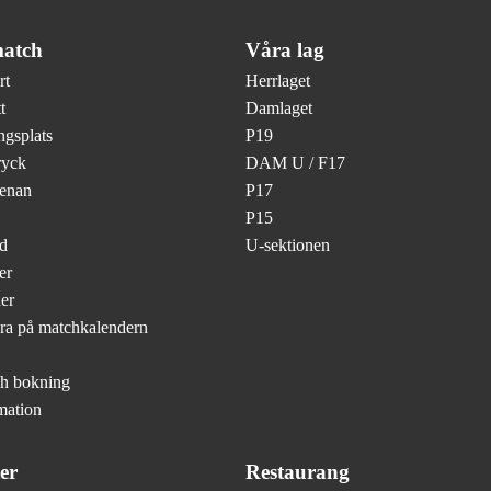
atch
Våra lag
rt
Herrlaget
t
Damlaget
gsplats
P19
ryck
DAM U / F17
renan
P17
P15
d
U-sektionen
er
er
ra på matchkalendern
ch bokning
mation
er
Restaurang