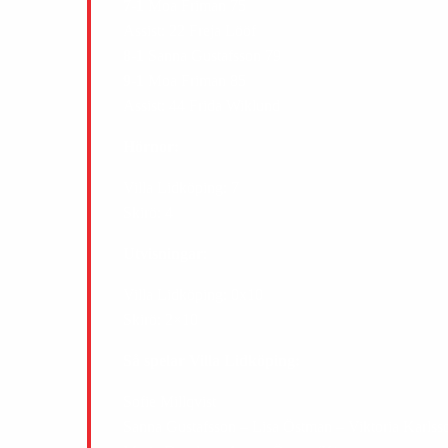
7-1
Moa Friman 75
Assist: 22 Freja Lööf
8-1
Sanna Gustafsson 79
9-1
Moa Friman 85
Assist: 44 Frida Wiklund
Hörnor:
Villa Lidköping: 7
Skirö: 4
Utvisningar
:
Villa Lidköping: 0x10
Skirö: 2×10
Så spelar Villa Lidköping:
Sofie Millqvist
Sanna Gustafsson – Lisa Östman – Viktoria Karls