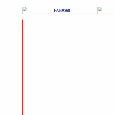
MATCHFAKTA (Villa Lidköping vs. Skirö AIK
1-0
Freja Lööf 6
Assist: 77 Moa Friman
2-0
Ida Friman 25
3-0
Moa Friman 38
Assist: 12 Agnes Ögren
—–HALVTID—
3-1
Klara Sandberg 48
4-1
Ida Friman 55
Assist: 19 Annie Berner
5-1
Marie Dregler Nordbo 56
6-1
Frida Wiklund 70
Assist: 92 Marie Dregler Nordbo