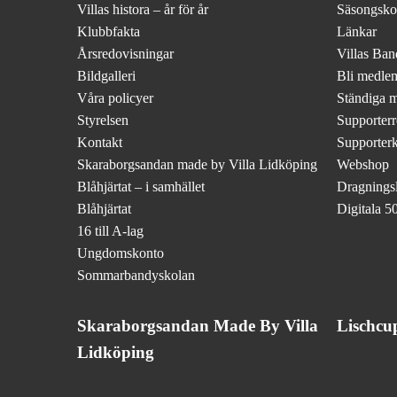
Villas histora – år för år
Säsongskor
Klubbfakta
Länkar
Årsredovisningar
Villas Ba
Bildgalleri
Bli medle
Våra policyer
Ständiga 
Styrelsen
Supporterr
Kontakt
Supporter
Skaraborgsandan made by Villa Lidköping
Webshop
Blåhjärtat – i samhället
Dragningsli
Blåhjärtat
Digitala 50
16 till A-lag
Ungdomskonto
Sommarbandyskolan
Skaraborgsandan Made By Villa
Lischcu
Lidköping