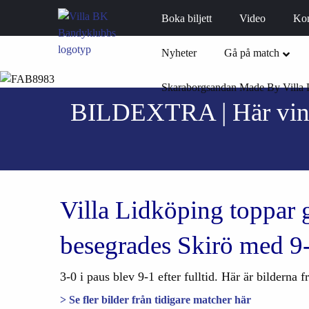
Boka biljett
Video
Ko
Nyheter
Gå på match
Skaraborgsandan Made By Villa 
BILDEXTRA | Här vinne
Villa Lidköping toppar 
besegrades Skirö med 9
3-0 i paus blev 9-1 efter fulltid. Här är bildern
> Se fler bilder från tidigare matcher här