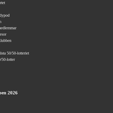
tet
ndypod
m
medlemmar
esor
klubben
sta 50/50-lotteriet
/50-lotter
pen 2026