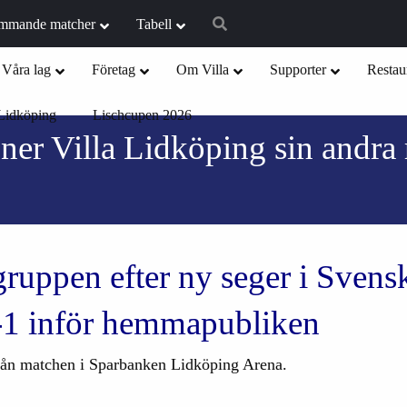
mmande matcher
Tabell
Våra lag
Företag
Om Villa
Supporter
Restau
Lidköping
Lischcupen 2026
r Villa Lidköping sin andra
gruppen efter ny seger i Sven
-1 inför hemmapubliken
a från matchen i Sparbanken Lidköping Arena.