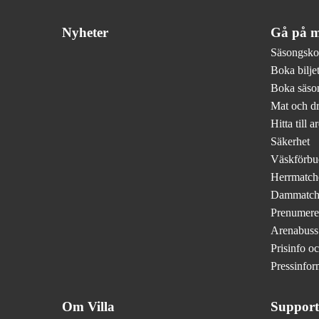
Nyheter
Gå på m
Säsongsko
Boka biljet
Boka säson
Mat och d
Hitta till a
Säkerhet
Väskförbu
Herrmatch
Dammatch
Prenumere
Arenabuss
Prisinfo o
Pressinfor
Om Villa
Support