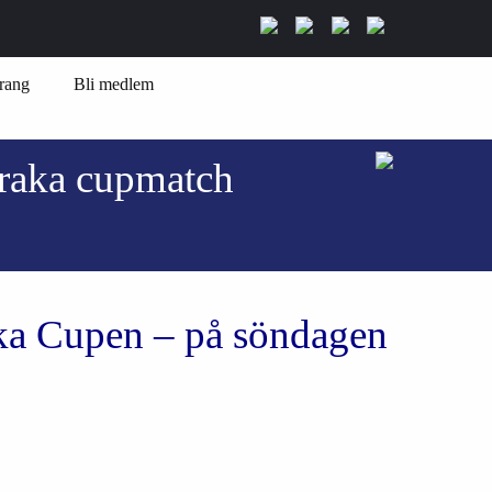
rang
Bli medlem
 raka cupmatch
ska Cupen – på söndagen