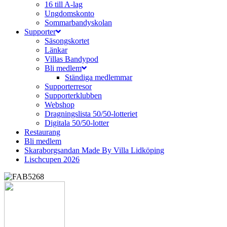
16 till A-lag
Ungdomskonto
Sommarbandyskolan
Supporter
Säsongskortet
Länkar
Villas Bandypod
Bli medlem
Ständiga medlemmar
Supporterresor
Supporterklubben
Webshop
Dragningslista 50/50-lotteriet
Digitala 50/50-lotter
Restaurang
Bli medlem
Skaraborgsandan Made By Villa Lidköping
Lischcupen 2026