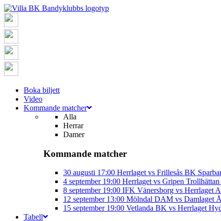
Boka biljett
Video
Kommande matcher
Alla
Herrar
Damer
Kommande matcher
30 augusti
17:00
Herrlaget vs Frillesås BK
Sparba
4 september
19:00
Herrlaget vs Gripen Trollhätt
8 september
19:00
IFK Vänersborg vs Herrlaget
A
12 september
13:00
Mölndal DAM vs Damlaget
Å
15 september
19:00
Vetlanda BK vs Herrlaget
Hyd
Tabell