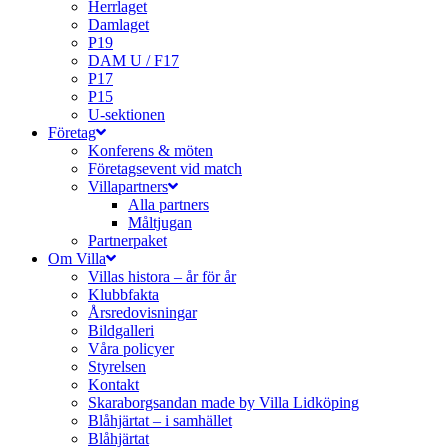
Herrlaget
Damlaget
P19
DAM U / F17
P17
P15
U-sektionen
Företag
Konferens & möten
Företagsevent vid match
Villapartners
Alla partners
Måltjugan
Partnerpaket
Om Villa
Villas histora – år för år
Klubbfakta
Årsredovisningar
Bildgalleri
Våra policyer
Styrelsen
Kontakt
Skaraborgsandan made by Villa Lidköping
Blåhjärtat – i samhället
Blåhjärtat