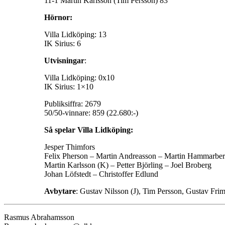
11-1 Martin Karlsson (Tim Persson) 83
Hörnor:
Villa Lidköping: 13
IK Sirius: 6
Utvisningar
:
Villa Lidköping: 0x10
IK Sirius: 1×10
Publiksiffra: 2679
50/50-vinnare: 859 (22.680:-)
Så spelar Villa Lidköping:
Jesper Thimfors
Felix Pherson – Martin Andreasson – Martin Hammarber
Martin Karlsson (K) – Petter Björling – Joel Broberg
Johan Löfstedt – Christoffer Edlund
Avbytare
: Gustav Nilsson (J), Tim Persson, Gustav Fr
Rasmus Abrahamsson