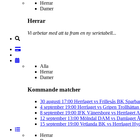
Herrar
Damer
Herrar
Vi arbetar med att ta fram en ny serietabell...
Alla
Herrar
Damer
Kommande matcher
30 augusti
17:00
Herrlaget vs Frillesås BK
Sparba
4 september
19:00
Herrlaget vs Gripen Trollhätt
8 september
19:00
IFK Vänersborg vs Herrlaget
A
12 september
13:00
Mölndal DAM vs Damlaget
Å
15 september
19:00
Vetlanda BK vs Herrlaget
Hyd
Herrar