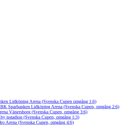
nken Lidköping Arena (Svenska Cupen omgång 1:6)
an BK
Sparbanken Lidköping Arena (Svenska Cupen, omgång 2:6)
rena Vänersborg (Svenska Cupen, omgång 3:6)
by isstadion (Svenska Cupen, omgång 1:3)
ro Arena (Svenska Cupen, omgång 4:6)