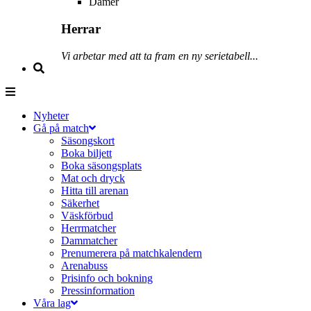
Damer
Herrar
Vi arbetar med att ta fram en ny serietabell...
Nyheter
Gå på match
Säsongskort
Boka biljett
Boka säsongsplats
Mat och dryck
Hitta till arenan
Säkerhet
Väskförbud
Herrmatcher
Dammatcher
Prenumerera på matchkalendern
Arenabuss
Prisinfo och bokning
Pressinformation
Våra lag