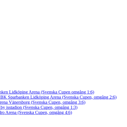
nken Lidköping Arena (Svenska Cupen omgång 1:6)
an BK
Sparbanken Lidköping Arena (Svenska Cupen, omgång 2:6)
rena Vänersborg (Svenska Cupen, omgång 3:6)
by isstadion (Svenska Cupen, omgång 1:3)
ro Arena (Svenska Cupen, omgång 4:6)