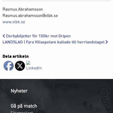
Rasmus Abrahamsson
Rasmus.abrahamsson@vlbk.se
www.vlbk.se
Derbybiljetter för 100kr mot Gripen
LANDSLAG | Fyra Villaspelare kallade till herrlandslaget
Dela artikeln
Nyheter
Gå på match
Säsongskort