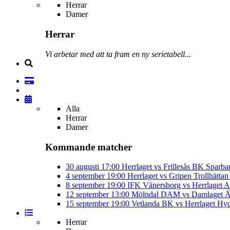
Herrar
Damer
Herrar
Vi arbetar med att ta fram en ny serietabell...
Alla
Herrar
Damer
Kommande matcher
30 augusti
17:00
Herrlaget vs Frillesås BK
Sparba
4 september
19:00
Herrlaget vs Gripen Trollhätt
8 september
19:00
IFK Vänersborg vs Herrlaget
A
12 september
13:00
Mölndal DAM vs Damlaget
Å
15 september
19:00
Vetlanda BK vs Herrlaget
Hyd
Herrar