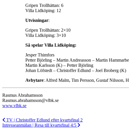
Gripen Trollhättan: 6
Villa Lidköping: 12
Utvisningar
:
Gripen Trollhättan: 2×10
Villa Lidköping: 3×10
Så spelar Villa Lidköping:
Jesper Thimfors
Petter Björling – Martin Andreasson – Martin Hammarbe
Martin Karlsson (K) – Petter Björling
Johan Löfstedt – Christoffer Edlund – Joel Broberg (K)
Avbytare
: Alfred Malm, Tim Persson, Gustaf Nilsson,
Rasmus Abrahamsson
Rasmus.abrahamsson@vlbk.se
www.vlbk.se
TV | Christoffer Edlund efter kvartsfinal 2
Intresseanmälan | Resa till kvartsfinal 4:5