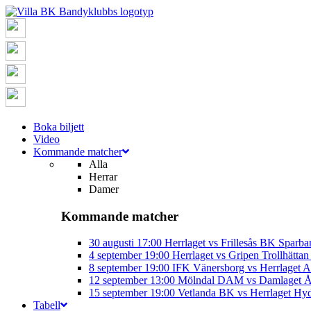
Boka biljett
Video
Kommande matcher
Alla
Herrar
Damer
Kommande matcher
30 augusti
17:00
Herrlaget vs Frillesås BK
Sparba
4 september
19:00
Herrlaget vs Gripen Trollhätt
8 september
19:00
IFK Vänersborg vs Herrlaget
A
12 september
13:00
Mölndal DAM vs Damlaget
Å
15 september
19:00
Vetlanda BK vs Herrlaget
Hyd
Tabell