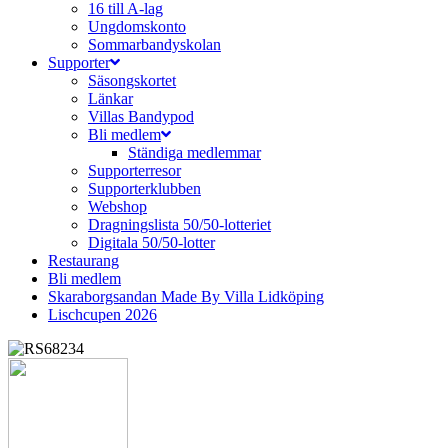
16 till A-lag
Ungdomskonto
Sommarbandyskolan
Supporter
Säsongskortet
Länkar
Villas Bandypod
Bli medlem
Ständiga medlemmar
Supporterresor
Supporterklubben
Webshop
Dragningslista 50/50-lotteriet
Digitala 50/50-lotter
Restaurang
Bli medlem
Skaraborgsandan Made By Villa Lidköping
Lischcupen 2026