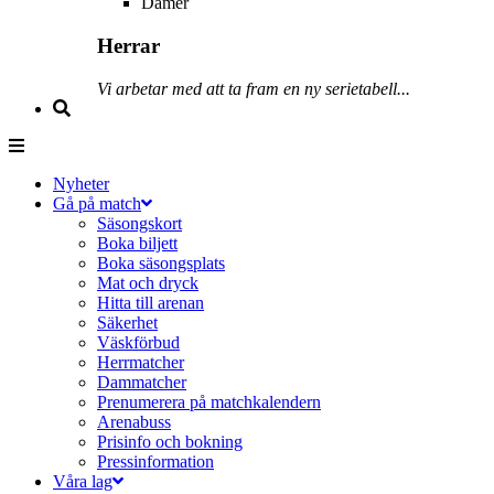
Damer
Herrar
Vi arbetar med att ta fram en ny serietabell...
Nyheter
Gå på match
Säsongskort
Boka biljett
Boka säsongsplats
Mat och dryck
Hitta till arenan
Säkerhet
Väskförbud
Herrmatcher
Dammatcher
Prenumerera på matchkalendern
Arenabuss
Prisinfo och bokning
Pressinformation
Våra lag