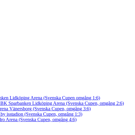
nken Lidköping Arena (Svenska Cupen omgång 1:6)
an BK
Sparbanken Lidköping Arena (Svenska Cupen, omgång 2:6)
rena Vänersborg (Svenska Cupen, omgång 3:6)
by isstadion (Svenska Cupen, omgång 1:3)
ro Arena (Svenska Cupen, omgång 4:6)