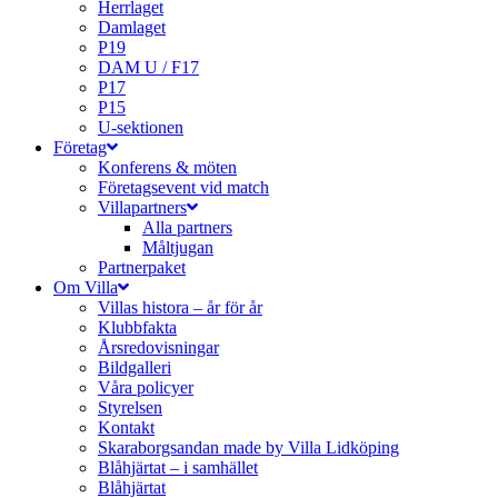
Herrlaget
Damlaget
P19
DAM U / F17
P17
P15
U-sektionen
Företag
Konferens & möten
Företagsevent vid match
Villapartners
Alla partners
Måltjugan
Partnerpaket
Om Villa
Villas histora – år för år
Klubbfakta
Årsredovisningar
Bildgalleri
Våra policyer
Styrelsen
Kontakt
Skaraborgsandan made by Villa Lidköping
Blåhjärtat – i samhället
Blåhjärtat