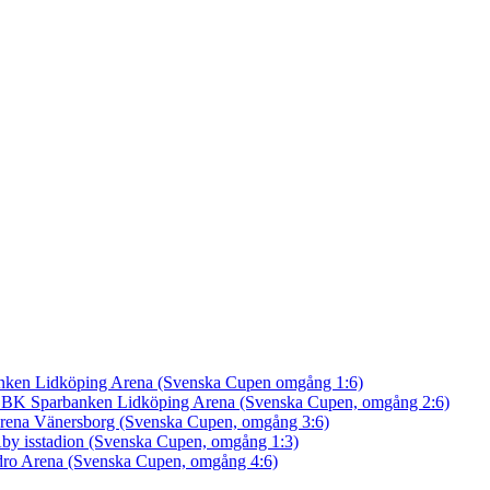
nken Lidköping Arena (Svenska Cupen omgång 1:6)
an BK
Sparbanken Lidköping Arena (Svenska Cupen, omgång 2:6)
rena Vänersborg (Svenska Cupen, omgång 3:6)
by isstadion (Svenska Cupen, omgång 1:3)
ro Arena (Svenska Cupen, omgång 4:6)