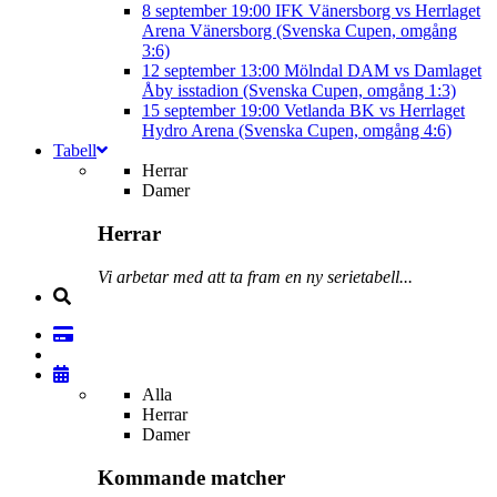
8 september
19:00
IFK Vänersborg vs Herrlaget
Arena Vänersborg (Svenska Cupen, omgång
3:6)
12 september
13:00
Mölndal DAM vs Damlaget
Åby isstadion (Svenska Cupen, omgång 1:3)
15 september
19:00
Vetlanda BK vs Herrlaget
Hydro Arena (Svenska Cupen, omgång 4:6)
Tabell
Herrar
Damer
Herrar
Vi arbetar med att ta fram en ny serietabell...
Alla
Herrar
Damer
Kommande matcher