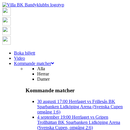
Boka biljett
Video
Kommande matcher
Alla
Herrar
Damer
Kommande matcher
30 augusti
17:00
Herrlaget vs Frillesås BK
Sparbanken Lidköping Arena (Svenska Cupen
omgång 1:6)
4 september
19:00
Herrlaget vs Gripen
Trollhättan BK
Sparbanken Lidköping Arena
(Svenska Cupen, omgång 2:6)