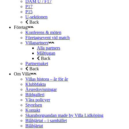
DAM U / F17
P17
P15
U-sektionen
Back
Företag
Konferens & möten
Företagsevent vid match
Villapartners
Alla partners
Måltjugan
Back
Partnerpaket
Back
Om Villa
Villas histora – år för år
Klubbfakta
Årsredovisningar
Bildgalleri
Våra policyer
Styrelsen
Kontakt
Skaraborgsandan made by Villa Lidköping
Blåhjärtat – i samhället
Blåhjärtat