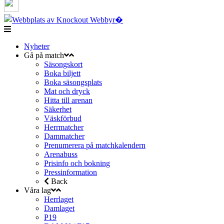
Nyheter
Gå på match
Säsongskort
Boka biljett
Boka säsongsplats
Mat och dryck
Hitta till arenan
Säkerhet
Väskförbud
Herrmatcher
Dammatcher
Prenumerera på matchkalendern
Arenabuss
Prisinfo och bokning
Pressinformation
Back
Våra lag
Herrlaget
Damlaget
P19