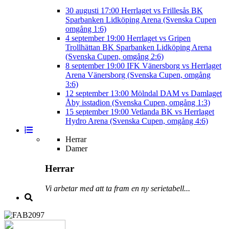
30 augusti
17:00
Herrlaget vs Frillesås BK
Sparbanken Lidköping Arena (Svenska Cupen
omgång 1:6)
4 september
19:00
Herrlaget vs Gripen
Trollhättan BK
Sparbanken Lidköping Arena
(Svenska Cupen, omgång 2:6)
8 september
19:00
IFK Vänersborg vs Herrlaget
Arena Vänersborg (Svenska Cupen, omgång
3:6)
12 september
13:00
Mölndal DAM vs Damlaget
Åby isstadion (Svenska Cupen, omgång 1:3)
15 september
19:00
Vetlanda BK vs Herrlaget
Hydro Arena (Svenska Cupen, omgång 4:6)
Herrar
Damer
Herrar
Vi arbetar med att ta fram en ny serietabell...