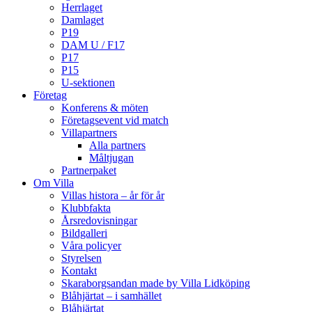
Herrlaget
Damlaget
P19
DAM U / F17
P17
P15
U-sektionen
Företag
Konferens & möten
Företagsevent vid match
Villapartners
Alla partners
Måltjugan
Partnerpaket
Om Villa
Villas histora – år för år
Klubbfakta
Årsredovisningar
Bildgalleri
Våra policyer
Styrelsen
Kontakt
Skaraborgsandan made by Villa Lidköping
Blåhjärtat – i samhället
Blåhjärtat