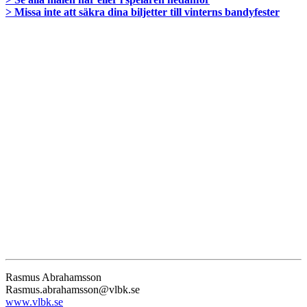
> Missa inte att säkra dina biljetter till vinterns bandyfester
Rasmus Abrahamsson
Rasmus.abrahamsson@vlbk.se
www.vlbk.se