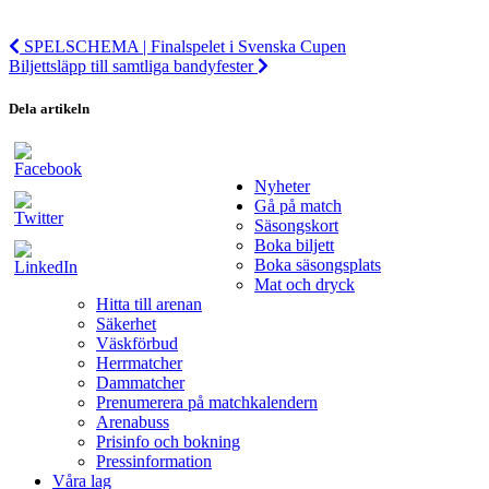
SPELSCHEMA | Finalspelet i Svenska Cupen
Biljettsläpp till samtliga bandyfester
Dela artikeln
Nyheter
Gå på match
Säsongskort
Boka biljett
Boka säsongsplats
Mat och dryck
Hitta till arenan
Säkerhet
Väskförbud
Herrmatcher
Dammatcher
Prenumerera på matchkalendern
Arenabuss
Prisinfo och bokning
Pressinformation
Våra lag