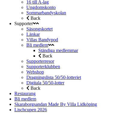
16 till A-lag
Ungdomskonto
Sommarbandyskolan
Back
Supporter
Säsongskortet
Länkar
Villas Bandypod
Bli medlem
Ständiga medlemmar
Back
Supporterresor
Supporterklubben
Webshop
Dragningslista 50/50-lotteriet
Digitala 50/50-lotter
Back
Restaurang
Bli medlem
Skaraborgsandan Made By Villa Lidköping
Lischcupen 2026