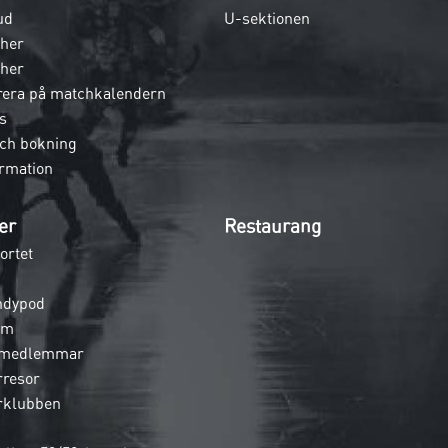
ud
U-sektionen
her
her
era på matchkalendern
s
och bokning
rmation
er
Restaurang
ortet
ndypod
em
 medlemmar
rresor
rklubben