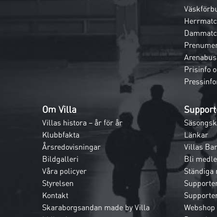
Väskförb
Herrmatc
Dammatc
Prenumer
Arenabus
Prisinfo 
Pressinfo
Om Villa
Support
Villas histora – år för år
Säsongsk
Klubbfakta
Länkar
Årsredovisningar
Villas Ba
Bildgalleri
Bli medl
Våra policyer
Ständiga
Styrelsen
Supporte
Kontakt
Supporte
Skaraborgsandan made by Villa
Webshop