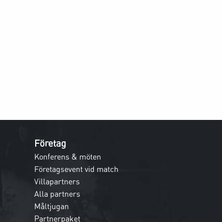
Företag
Konferens & möten
Företagsevent vid match
Villapartners
Alla partners
Måltjugan
Partnerpaket