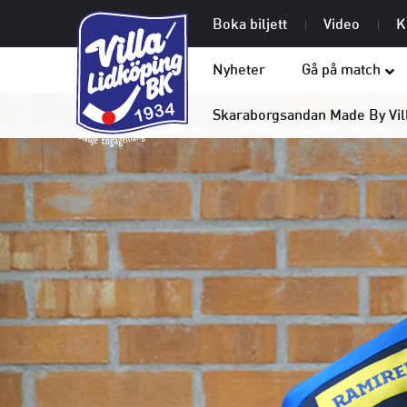
Boka biljett
Video
K
Nyheter
Gå på match
Skaraborgsandan Made By Vil