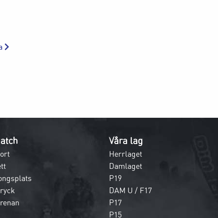
da
atch
Våra lag
ort
Herrlaget
tt
Damlaget
ongsplats
P19
dryck
DAM U / F17
 arenan
P17
P15