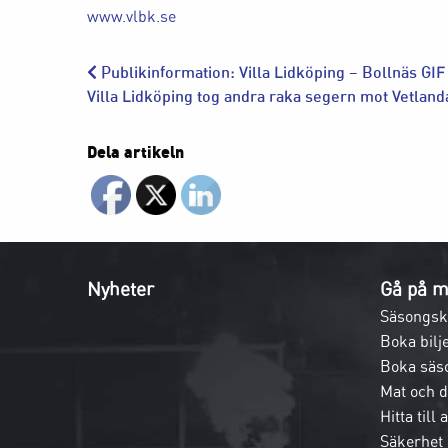
www.vlbk.se
Publikinformation: Villa Lidköping – Bollnäs GIF
Villa Lidköping tog andra raka segern mot Vetlan
Dela artikeln
Nyheter
Gå på m
Säsongsk
Boka bilje
Boka säs
Mat och 
Hitta till
Säkerhet