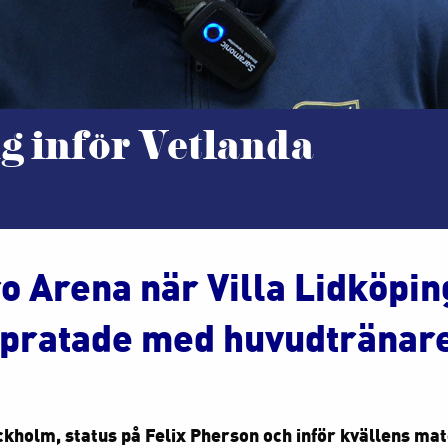
ug inför Vetlanda
o Arena när Villa Lidköpin
i pratade med huvudtränar
kholm, status på Felix Pherson och inför kvällens ma