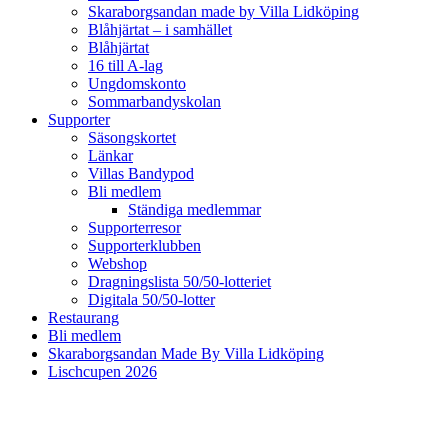
Skaraborgsandan made by Villa Lidköping
Blåhjärtat – i samhället
Blåhjärtat
16 till A-lag
Ungdomskonto
Sommarbandyskolan
Supporter
Säsongskortet
Länkar
Villas Bandypod
Bli medlem
Ständiga medlemmar
Supporterresor
Supporterklubben
Webshop
Dragningslista 50/50-lotteriet
Digitala 50/50-lotter
Restaurang
Bli medlem
Skaraborgsandan Made By Villa Lidköping
Lischcupen 2026