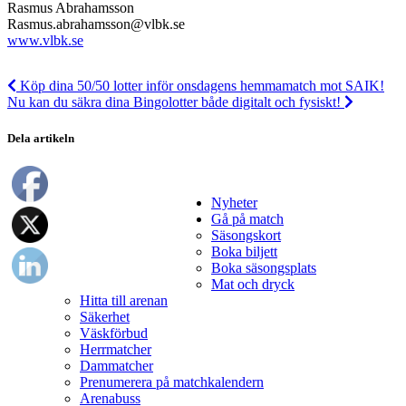
Rasmus Abrahamsson
Rasmus.abrahamsson@vlbk.se
www.vlbk.se
Köp dina 50/50 lotter inför onsdagens hemmamatch mot SAIK!
Nu kan du säkra dina Bingolotter både digitalt och fysiskt!
Dela artikeln
Nyheter
Gå på match
Säsongskort
Boka biljett
Boka säsongsplats
Mat och dryck
Hitta till arenan
Säkerhet
Väskförbud
Herrmatcher
Dammatcher
Prenumerera på matchkalendern
Arenabuss