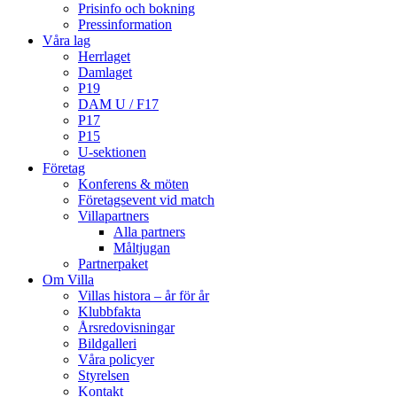
Prisinfo och bokning
Pressinformation
Våra lag
Herrlaget
Damlaget
P19
DAM U / F17
P17
P15
U-sektionen
Företag
Konferens & möten
Företagsevent vid match
Villapartners
Alla partners
Måltjugan
Partnerpaket
Om Villa
Villas histora – år för år
Klubbfakta
Årsredovisningar
Bildgalleri
Våra policyer
Styrelsen
Kontakt