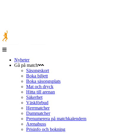
Nyheter
Gå på match
Säsongskort
Boka biljett
Boka säsongsplats
Mat och dryck
Hitta till arenan
Säkerhet
Väskförbud
Herrmatcher
Dammatcher
Prenumerera på matchkalendern
Arenabuss
Prisinfo och bokning