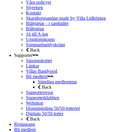
Våra policyer
Styrelsen
Kontakt
Skaraborgsandan made by Villa Lidköping
Blåhjärtat – i samhället
Blåhjärtat
16 till A-lag
Ungdomskonto
Sommarbandyskolan
Back
Supporter
Säsongskortet
Länkar
Villas Bandypod
Bli medlem
Ständiga medlemmar
Back
Supporterresor
Supporterklubben
Webshop
Dragningslista 50/50-lotteriet
Digitala 50/50-lotter
Back
Restaurang
Bli medlem