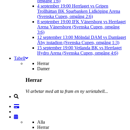
omgång 1:6)
4 september
19:00
Herrlaget vs Gripen
Trollhättan BK
Sparbanken Lidköping Arena
(Svenska Cupen, omgång 2:6)
8 september
19:00
IFK Vänersborg vs Herrlaget
Arena Vänersborg (Svenska Cupen, omgång
3:6)
12 september
13:00
Mölndal DAM vs Damlaget
Åby isstadion (Svenska Cupen, omgång 1:3)
15 september
19:00
Vetlanda BK vs Herrlaget
Hydro Arena (Svenska Cupen, omgång 4:6)
Tabell
Herrar
Damer
Herrar
Vi arbetar med att ta fram en ny serietabell...
Alla
Herrar