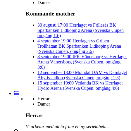
Damer
Kommande matcher
30 augusti
17:00
Herrlaget vs Frillesås BK
Sparbanken Lidköping Arena (Svenska Cupen
omgång 1:6)
4 september
19:00
Herrlaget vs Gripen
Trollhättan BK
Sparbanken Lidköping Arena
(Svenska Cupen, omgång 2:6)
8 september
19:00
IFK Vänersborg vs Herrlaget
Arena Vänersborg (Svenska Cupen, omgång
3:6)
12 september
13:00
Mölndal DAM vs Damlaget
Åby isstadion (Svenska Cupen, omgång 1:3)
15 september
19:00
Vetlanda BK vs Herrlaget
Hydro Arena (Svenska Cupen, omgång 4:6)
Herrar
Damer
Herrar
Vi arbetar med att ta fram en ny serietabell...