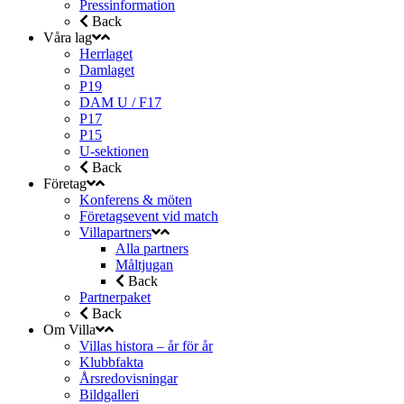
Pressinformation
Back
Våra lag
Herrlaget
Damlaget
P19
DAM U / F17
P17
P15
U-sektionen
Back
Företag
Konferens & möten
Företagsevent vid match
Villapartners
Alla partners
Måltjugan
Back
Partnerpaket
Back
Om Villa
Villas histora – år för år
Klubbfakta
Årsredovisningar
Bildgalleri