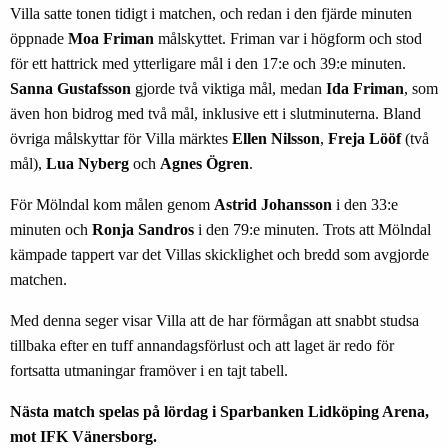
Villa satte tonen tidigt i matchen, och redan i den fjärde minuten
öppnade
Moa Friman
målskyttet. Friman var i högform och stod
för ett hattrick med ytterligare mål i den 17:e och 39:e minuten.
Sanna Gustafsson
gjorde två viktiga mål, medan
Ida Friman
, som
även hon bidrog med två mål, inklusive ett i slutminuterna. Bland
övriga målskyttar för Villa märktes
Ellen Nilsson
,
Freja Lööf
(två
mål),
Lua Nyberg
och
Agnes Ögren
.
För Mölndal kom målen genom
Astrid Johansson
i den 33:e
minuten och
Ronja Sandros
i den 79:e minuten. Trots att Mölndal
kämpade tappert var det Villas skicklighet och bredd som avgjorde
matchen.
Med denna seger visar Villa att de har förmågan att snabbt studsa
tillbaka efter en tuff annandagsförlust och att laget är redo för
fortsatta utmaningar framöver i en tajt tabell.
Nästa match spelas på lördag i Sparbanken Lidköping Arena,
mot IFK Vänersborg.