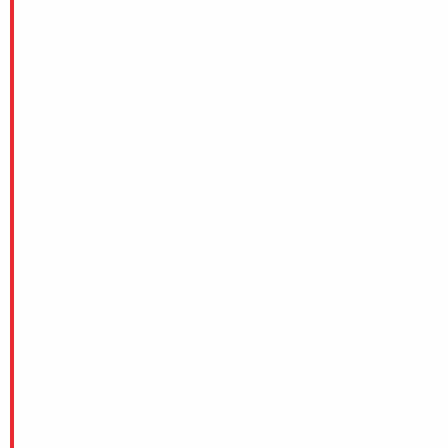
Målskyttar Villa Lidköping:
4′, 17′, 39′ Moa Friman
14′, 48′ Sanna Gustafsson
24′, 88′ Ida Friman*
36′ Ellen Nilsson
46′, 49′ Freja Lööf
49′ Lua Nyberg
75′ Agnes Ögren
Hörnor:
Mölndal: 6
Villa Lidköping: 10
Utvisningar
:
Mölndal: 4×10
Villa Lidköping: 1×10
Publiksiffra: 127