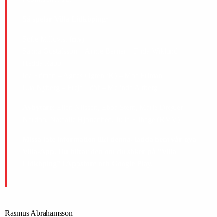
Så spelar Villa Lidköping:
Sofie Millqvist
(mv)
Sanna Gustafsson – Annie Berner – Frida Wiklund –
Hedda Rapp
Ida Friman – Agnes Ögren (K) – Moa Friman
Lua Nyberg – Freja Lööf – Melinda Altberg
Avbytare
: Ellen Nilsson, Ebba Stern, Marie Dregler
Nordbo, Nathalie Hjortenhed, Julia Ellhage (RMV)
Missa inte information likt denna, ladda hem vår nya
Villa-App. Du hittar den om du söker på ”Villa
Lidköping” i Appstore och Google Play.
Rasmus Abrahamsson