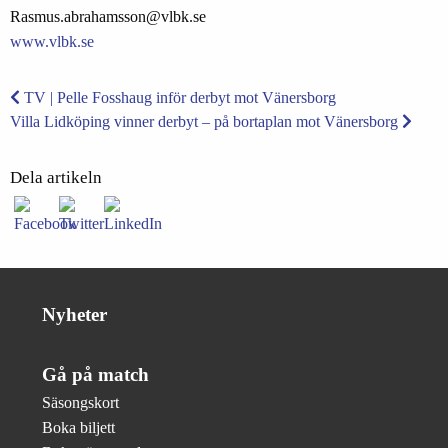
Rasmus.abrahamsson@vlbk.se
www.vlbk.se
TV | Pelle Fosshaug inför derbyt mot Vänersborg
Villa Lidköping vinner derbyt – på bortaplan mot Vänersborg
Dela artikeln
Nyheter
Gå på match
Säsongskort
Boka biljett