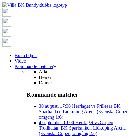
Boka biljett
Video
Kommande matcher
Alla
Herrar
Damer
Kommande matcher
30 augusti
17:00
Herrlaget vs Frillesås BK
Sparbanken Lidköping Arena (Svenska Cupen
omgång 1:6)
4 september
19:00
Herrlaget vs Gripen
Trollhättan BK
Sparbanken Lidköping Arena
(Svenska Cupen, omgång 2:6)