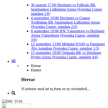
30 augusti
17:00
Herrlaget vs Frillesås BK
Sparbanken Lidköping Arena (Svenska Cupen
omgång 1:6)
4 september
19:00
Herrlaget vs Gripen
Trollhättan BK
Sparbanken Lidköping Arena
(Svenska Cupen, omgång 2:6)
8 september
19:00
IFK Vänersborg vs Herrlaget
Arena Vänersborg (Svenska Cupen, omgång
3:6)
12 september
13:00
Mölndal DAM vs Damlaget
Åby isstadion (Svenska Cupen, omgång 1:3)
15 september
19:00
Vetlanda BK vs Herrlaget
Hydro Arena (Svenska Cupen, omgång 4:6)
Herrar
Damer
Herrar
Vi arbetar med att ta fram en ny serietabell...