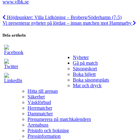
www.vlbk.se
Höjdpunkter: Villa Lidköping – Broberg/Söderhamn (7-5)
Vi presenterar nyheter på lördag – innan matchen mot Hammarby
Dela artikeln
Nyheter
Gå på match
Säsongskort
Boka biljett
Boka säsongsplats
Mat och dryck
Hitta till arenan
Säkerhet
Väskförbud
Herrmatcher
Dammatcher
Prenumerera på matchkalendern
Arenabuss
Prisinfo och bokning
Pressinformation