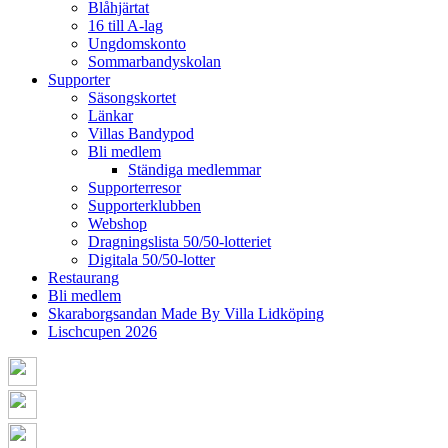
Blåhjärtat
16 till A-lag
Ungdomskonto
Sommarbandyskolan
Supporter
Säsongskortet
Länkar
Villas Bandypod
Bli medlem
Ständiga medlemmar
Supporterresor
Supporterklubben
Webshop
Dragningslista 50/50-lotteriet
Digitala 50/50-lotter
Restaurang
Bli medlem
Skaraborgsandan Made By Villa Lidköping
Lischcupen 2026