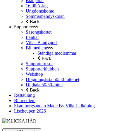
Blåhjärtat
16 till A-lag
Ungdomskonto
Sommarbandyskolan
Back
Supporter
Säsongskortet
Länkar
Villas Bandypod
Bli medlem
Ständiga medlemmar
Back
Supporterresor
Supporterklubben
Webshop
Dragningslista 50/50-lotteriet
Digitala 50/50-lotter
Back
Restaurang
Bli medlem
Skaraborgsandan Made By Villa Lidköping
Lischcupen 2026