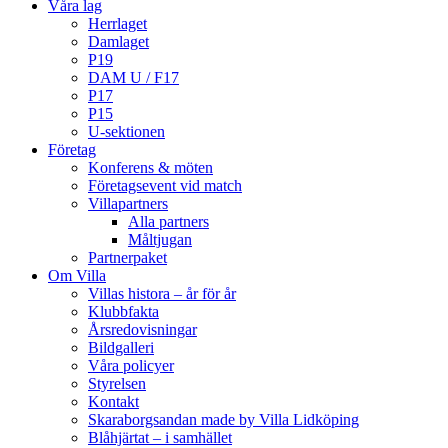
Våra lag
Herrlaget
Damlaget
P19
DAM U / F17
P17
P15
U-sektionen
Företag
Konferens & möten
Företagsevent vid match
Villapartners
Alla partners
Måltjugan
Partnerpaket
Om Villa
Villas histora – år för år
Klubbfakta
Årsredovisningar
Bildgalleri
Våra policyer
Styrelsen
Kontakt
Skaraborgsandan made by Villa Lidköping
Blåhjärtat – i samhället