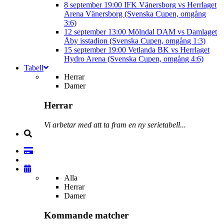
8 september
19:00
IFK Vänersborg vs Herrlaget
Arena Vänersborg (Svenska Cupen, omgång
3:6)
12 september
13:00
Mölndal DAM vs Damlaget
Åby isstadion (Svenska Cupen, omgång 1:3)
15 september
19:00
Vetlanda BK vs Herrlaget
Hydro Arena (Svenska Cupen, omgång 4:6)
Tabell
Herrar
Damer
Herrar
Vi arbetar med att ta fram en ny serietabell...
Alla
Herrar
Damer
Kommande matcher