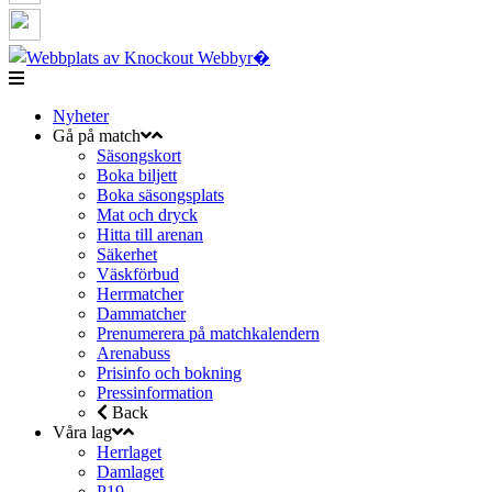
Nyheter
Gå på match
Säsongskort
Boka biljett
Boka säsongsplats
Mat och dryck
Hitta till arenan
Säkerhet
Väskförbud
Herrmatcher
Dammatcher
Prenumerera på matchkalendern
Arenabuss
Prisinfo och bokning
Pressinformation
Back
Våra lag
Herrlaget
Damlaget
P19