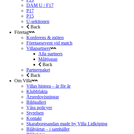
DAM U / F17
P17
P15
U-sektionen
Back
Företag
Konferens & möten
Företagsevent vid match
Villapartners
Alla partners
Måltjugan
Back
Partnerpaket
Back
Om Villa
Villas histora – år för år
Klubbfakta
Årsredovisningar
Bildgalleri
Våra policyer
Styrelsen
Kontakt
Skaraborgsandan made by Villa Lidköping
Blåhjärtat – i samhället