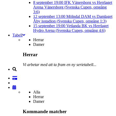
8 september
19:00
IFK Vänersborg vs Herrlaget
Arena Vänersborg (Svenska Cupen, omgång
3:6)
12 september
13:00
Mölndal DAM vs Damlaget
Åby isstadion (Svenska Cupen, omgång 1:3)
15 september
19:00
Vetlanda BK vs Herrlaget
Hydro Arena (Svenska Cupen, omgång 4:6)
Tabell
Herrar
Damer
Herrar
Vi arbetar med att ta fram en ny serietabell...
Alla
Herrar
Damer
Kommande matcher