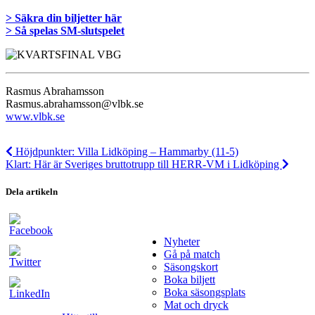
> Säkra din biljetter här
> Så spelas SM-slutspelet
Rasmus Abrahamsson
Rasmus.abrahamsson@vlbk.se
www.vlbk.se
Höjdpunkter: Villa Lidköping – Hammarby (11-5)
Klart: Här är Sveriges bruttotrupp till HERR-VM i Lidköping
Dela artikeln
Nyheter
Gå på match
Säsongskort
Boka biljett
Boka säsongsplats
Mat och dryck