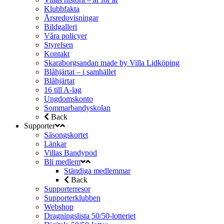
Klubbfakta
Årsredovisningar
Bildgalleri
Våra policyer
Styrelsen
Kontakt
Skaraborgsandan made by Villa Lidköping
Blåhjärtat – i samhället
Blåhjärtat
16 till A-lag
Ungdomskonto
Sommarbandyskolan
Back
Supporter
Säsongskortet
Länkar
Villas Bandypod
Bli medlem
Ständiga medlemmar
Back
Supporterresor
Supporterklubben
Webshop
Dragningslista 50/50-lotteriet