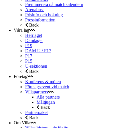
Prenumerera på matchkalendern
Arenabuss
Prisinfo och bokning
Pressinformation
Back
Våra lag
Herrlaget
Damlaget
P19
DAM U / F17
P17
P15
U-sektionen
Back
Företag
Konferens & möten
Företagsevent vid match
Villapartners
Alla partners
Måltjugan
Back
Partnerpaket
Back
Om Villa
Villas histora – år för år