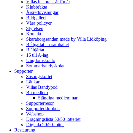
Villas histora – år för år
Klubbfakta
Årsredovisningar
Bildgalleri
Våra policyer
Styrelsen
Kontakt
Skaraborgsandan made by Villa Lidköping
Blåhjärtat – i samhället
Blåhjärtat
16 till A-lag
Ungdomskonto
Sommarbandyskolan
Supporter
Säsongskortet
Länkar
Villas Bandypod
Bli medlem
Ständiga medlemmar
Supporterresor
Supporterklubben
Webshop
Dragningslista 50/50-lotteriet
Digitala 50/50-lotter
Restaurang