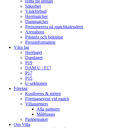
Hitta till arenan
Säkerhet
Väskförbud
Herrmatcher
Dammatcher
Prenumerera på matchkalendern
Arenabuss
Prisinfo och bokning
Pressinformation
Våra lag
Herrlaget
Damlaget
P19
DAM U / F17
P17
P15
U-sektionen
Företag
Konferens & möten
Företagsevent vid match
Villapartners
Alla partners
Måltjugan
Partnerpaket
Om Villa