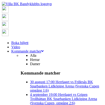
Boka biljett
Video
Kommande matcher
Alla
Herrar
Damer
Kommande matcher
30 augusti
17:00
Herrlaget vs Frillesås BK
Sparbanken Lidköping Arena (Svenska Cupen
omgång 1:6)
4 september
19:00
Herrlaget vs Gripen
Trollhättan BK
Sparbanken Lidköping Arena
(Svenska Cupen, omgång 2:6)