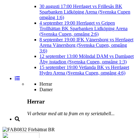
30 augusti
17:00
Herrlaget vs Frillesås BK
Sparbanken Lidköping Arena (Svenska Cupen
omgång 1:6)
4 september
19:00
Herrlaget vs Gripen
Trollhättan BK
Sparbanken Lidköping Arena
(Svenska Cupen, omgång 2:6)
8 september
19:00
IFK Vänersborg vs Herrlaget
Arena Vänersborg (Svenska Cupen, omgång
3:6)
12 september
13:00
Mölndal DAM vs Damlaget
Åby isstadion (Svenska Cupen, omgång 1:3)
15 september
19:00
Vetlanda BK vs Herrlaget
Hydro Arena (Svenska Cupen, omgång 4:6)
Herrar
Damer
Herrar
Vi arbetar med att ta fram en ny serietabell...