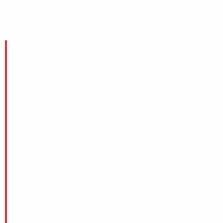
LAGUPPSTÄLLNING / MATCHFAKTA
1-0
Ida Friman (Sanna Gustafsson) 9
2-0
Ida Friman (Lua Nyberg) 10
3-0
Moa Friman 16
4-0
Moa Friman (Lua Nyberg) 32
5-0
Ida Friman (Sanna Gustafsson) 40
6-0
Freja Lööf (Annie Berner) 44
—–HALVTID—–
6-1
Tora Uebel 75
6-2
Sofia Ihrén 90
Hörnor:
Villa Lidköping: 7