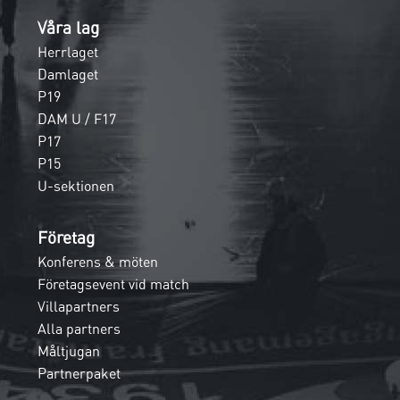
Våra lag
Herrlaget
Damlaget
P19
DAM U / F17
P17
P15
U-sektionen
Företag
Konferens & möten
Företagsevent vid match
Villapartners
Alla partners
Måltjugan
Partnerpaket