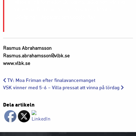
Missa inte information likt denna, ladda hem vår nya
Villa-App. Du hittar den om du söker på ”Villa
Lidköping” i Appstore och Google Play.
Rasmus Abrahamsson
Rasmus.abrahamsson@vlbk.se
www.vlbk.se
TV: Moa Friman efter finalavancemanget
VSK vinner med 5-6 – Villa pressat att vinna på lördag
Dela artikeln