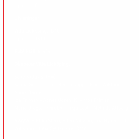
Uppsala: 8
Utvisningar
:
Villa Lidköping: 0x10
Uppsala: 1×10
Publiksiffra
: 404
Så spelar Villa Lidköping:
Sofie Millqvist
(mv)
Sanna Gustafsson – Hedda Rapp – Frida Wiklund –
Annie Berner
Ida Friman – Agnes Ögren (K) – Moa Friman
Marie Dregler Nordbo – Freja Lööf – Melinda Altberg
Avbytare
: Ebba Stern, Ellen Nilsson, Lua Nyberg, Ida
Wikström, Julia Gyldenlöve (RMV)