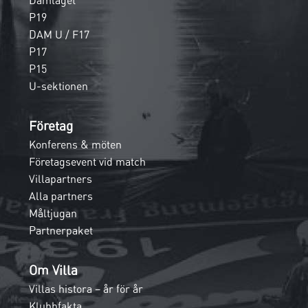
Damlaget
P19
DAM U / F17
P17
P15
U-sektionen
Företag
Konferens & möten
Företagsevent vid match
Villapartners
Alla partners
Måltjugan
Partnerpaket
Om Villa
Villas histora – år för år
Klubbfakta