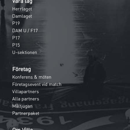
Våra lag
Herrlaget
Damlaget
P19
DAM U / F17
P17
P15
U-sektionen
Företag
Konferens & möten
Företagsevent vid match
Villapartners
Alla partners
Måltjugan
Partnerpaket