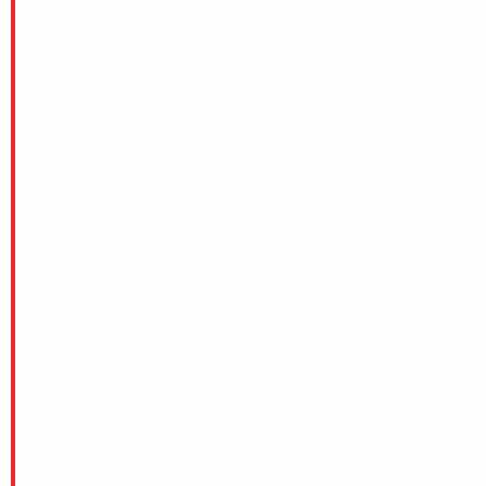
Föreningen är en mötesplats för hela staden där
familjer, vänner och grannar samlas runt bandyn.
4. Elitsatsning på hemmaplan
Pengarna gör det möjligt för oss att konkurrera i
högsta ligan och sätta Lidköping på bandykartan i
Sverige och världen.
5. Stöd till ideella krafter
Varje lottköp är också ett tack till de hundratals
ideella ledare, tränare och funktionärer som lägger
sin tid och sitt hjärta i klubben.
6. En förening för alla
Vi satsar på både killar och tjejer i alla åldrar och vill
att alla ska känna sig välkomna, oavsett bakgrund.
7. Utbildning och ledarskap
Vi utvecklar unga ledare och tränare, vilket stärker