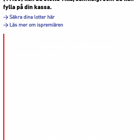
fylla på din kassa.
> Säkra dina lotter här
> Läs mer om ispremiären
Här är några delar du stöttar med ett
lottköp på 20kr:
1. Framtidens bandystjärnor
Varje lottköp hjälper oss att utveckla
ungdomsverksamheten – från knattar som tar sina
första skridskoskär till juniorer på väg mot elitnivå.
2. Fler barn i rörelse
Vi erbjuder en trygg och rolig fritidsaktivitet där barn
och ungdomar får röra på sig, må bra och bygga
vänskap för livet.
3. En starkare Lidköpingsgemenskap