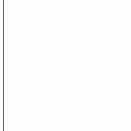
föreningslivet och ger värdefulla erfarenheter för
framtiden.
8. Mer publikfest och glädje
Intäkterna gör att vi kan arrangera fler matcher,
evenemang och publikupplevelser som höjer
stämningen i Lidköping.
9. Blåhjärtat – vårt samhällsprojekt
Blåhjärtat är Villa Lidköpings tack till samhället – ett
integrerat projekt med initiativ
som
Campus
,
Matholken
,
Julafton
och
Wall of
Kindness
, som främjar hälsa, integration,
jämställdhet och sysselsättning i Lidköping.
10. En tradition att vara stolt över
När du köper en lott är du med och för vidare en
stolt bandytradition som funnits i Lidköping i
generationer.