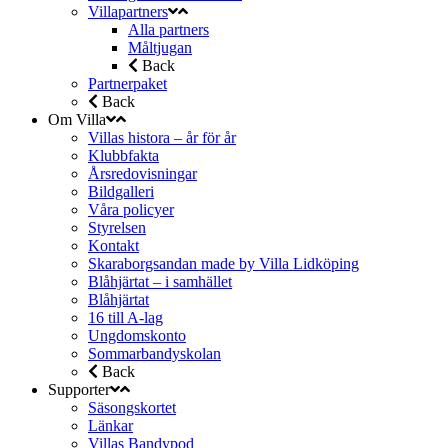
Villapartners
Alla partners
Måltjugan
Back
Partnerpaket
Back
Om Villa
Villas histora – år för år
Klubbfakta
Årsredovisningar
Bildgalleri
Våra policyer
Styrelsen
Kontakt
Skaraborgsandan made by Villa Lidköping
Blåhjärtat – i samhället
Blåhjärtat
16 till A-lag
Ungdomskonto
Sommarbandyskolan
Back
Supporter
Säsongskortet
Länkar
Villas Bandypod