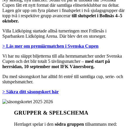
Cupen fått ett nytt format där samtliga elitserieklubbar nu deltar.
Lagen gör upp om fyra platser i finalspelet i två sjulagsgrupper där
topp två i respektive grupp avancerar
till slutspelet i Bollnäs 4–5
oktober.
Villa Lidköping startade alltså turneringen mot Frillesås i
Sparbanken Lidköping Arena. Där blev det en storseger.
> Läs mer om premiärmatchen i Svenska Cupen
Vi har nu släppt biljetterna till alla hemmamatcher under Svenska
Cupen och det blir totalt 5 tävlingsmatcher –
med start på
herrsidan, 10 september mot IFK Vänersborg.
Du med säsongskort har alltid fri entré till samtliga cup, serie- och
slutspelsmatcher.
> Säkra ditt säsongskort här
GRUPPER & SPELSCHEMA
Herrlaget spelar i den
södra gruppen
tillsammans med: