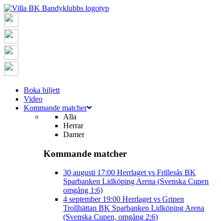
Boka biljett
Video
Kommande matcher
Alla
Herrar
Damer
Kommande matcher
30 augusti
17:00
Herrlaget vs Frillesås BK
Sparbanken Lidköping Arena (Svenska Cupen
omgång 1:6)
4 september
19:00
Herrlaget vs Gripen
Trollhättan BK
Sparbanken Lidköping Arena
(Svenska Cupen, omgång 2:6)