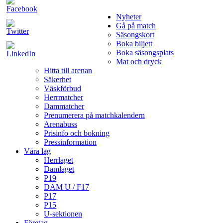
Nyheter
Gå på match
Säsongskort
Boka biljett
Boka säsongsplats
Mat och dryck
Hitta till arenan
Säkerhet
Väskförbud
Herrmatcher
Dammatcher
Prenumerera på matchkalendern
Arenabuss
Prisinfo och bokning
Pressinformation
Våra lag
Herrlaget
Damlaget
P19
DAM U / F17
P17
P15
U-sektionen
Företag