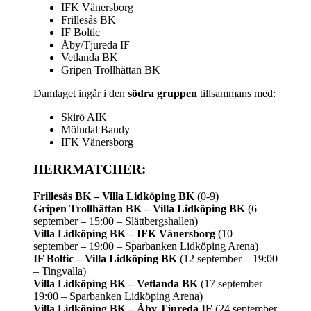
IFK Vänersborg
Frillesås BK
IF Boltic
Åby/Tjureda IF
Vetlanda BK
Gripen Trollhättan BK
Damlaget ingår i den
södra gruppen
tillsammans med:
Skirö AIK
Mölndal Bandy
IFK Vänersborg
HERRMATCHER:
Frillesås BK – Villa Lidköping BK
(0-9)
Gripen Trollhättan BK – Villa Lidköping BK
(6
september – 15:00 – Slättbergshallen)
Villa Lidköping BK – IFK Vänersborg
(10
september – 19:00 – Sparbanken Lidköping Arena)
IF Boltic – Villa Lidköping BK
(12 september – 19:00
– Tingvalla)
Villa Lidköping BK – Vetlanda BK
(17 september –
19:00 – Sparbanken Lidköping Arena)
Villa Lidköping BK – Åby Tjureda IF
(24 september