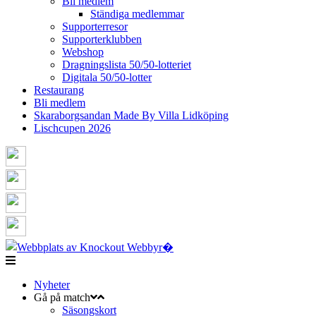
Bli medlem
Ständiga medlemmar
Supporterresor
Supporterklubben
Webshop
Dragningslista 50/50-lotteriet
Digitala 50/50-lotter
Restaurang
Bli medlem
Skaraborgsandan Made By Villa Lidköping
Lischcupen 2026
Nyheter
Gå på match
Säsongskort