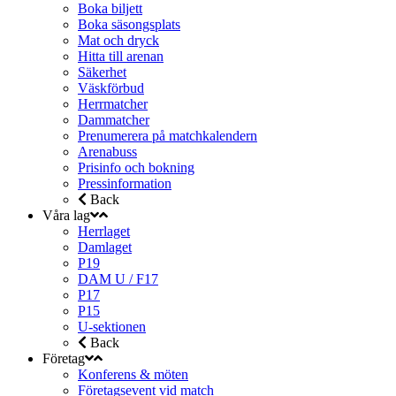
Boka biljett
Boka säsongsplats
Mat och dryck
Hitta till arenan
Säkerhet
Väskförbud
Herrmatcher
Dammatcher
Prenumerera på matchkalendern
Arenabuss
Prisinfo och bokning
Pressinformation
Back
Våra lag
Herrlaget
Damlaget
P19
DAM U / F17
P17
P15
U-sektionen
Back
Företag
Konferens & möten
Företagsevent vid match