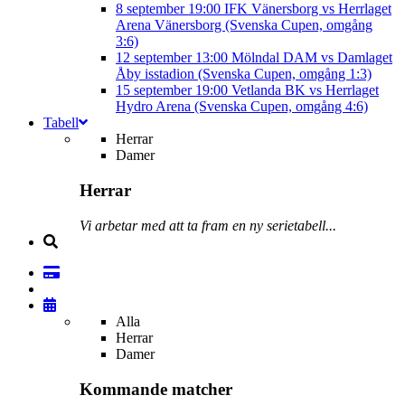
8 september
19:00
IFK Vänersborg vs Herrlaget
Arena Vänersborg (Svenska Cupen, omgång
3:6)
12 september
13:00
Mölndal DAM vs Damlaget
Åby isstadion (Svenska Cupen, omgång 1:3)
15 september
19:00
Vetlanda BK vs Herrlaget
Hydro Arena (Svenska Cupen, omgång 4:6)
Tabell
Herrar
Damer
Herrar
Vi arbetar med att ta fram en ny serietabell...
Alla
Herrar
Damer
Kommande matcher