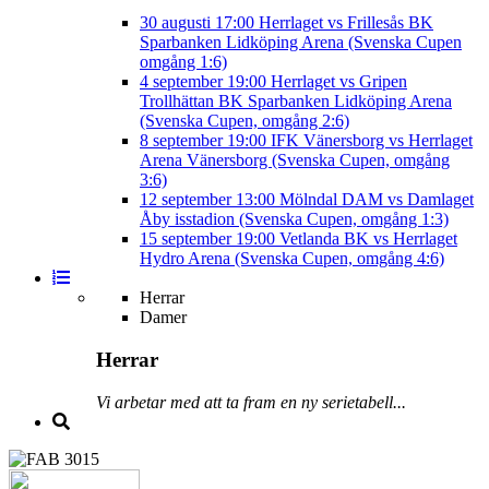
30 augusti
17:00
Herrlaget vs Frillesås BK
Sparbanken Lidköping Arena (Svenska Cupen
omgång 1:6)
4 september
19:00
Herrlaget vs Gripen
Trollhättan BK
Sparbanken Lidköping Arena
(Svenska Cupen, omgång 2:6)
8 september
19:00
IFK Vänersborg vs Herrlaget
Arena Vänersborg (Svenska Cupen, omgång
3:6)
12 september
13:00
Mölndal DAM vs Damlaget
Åby isstadion (Svenska Cupen, omgång 1:3)
15 september
19:00
Vetlanda BK vs Herrlaget
Hydro Arena (Svenska Cupen, omgång 4:6)
Herrar
Damer
Herrar
Vi arbetar med att ta fram en ny serietabell...