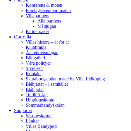
Konferens & möten
Företagsevent vid match
Villapartners
Alla partners
Måltjugan
Partnerpaket
Om Villa
Villas histora – år för år
Klubbfakta
Årsredovisningar
Bildgalleri
Våra policyer
Styrelsen
Kontakt
Skaraborgsandan made by Villa Lidköping
Blåhjärtat – i samhället
Blåhjärtat
16 till A-lag
Ungdomskonto
Sommarbandyskolan
Supporter
Säsongskortet
Länkar
Villas Bandypod