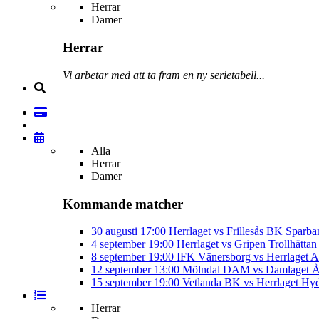
Herrar
Damer
Herrar
Vi arbetar med att ta fram en ny serietabell...
Alla
Herrar
Damer
Kommande matcher
30 augusti
17:00
Herrlaget vs Frillesås BK
Sparba
4 september
19:00
Herrlaget vs Gripen Trollhätt
8 september
19:00
IFK Vänersborg vs Herrlaget
A
12 september
13:00
Mölndal DAM vs Damlaget
Å
15 september
19:00
Vetlanda BK vs Herrlaget
Hyd
Herrar