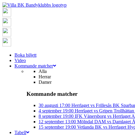
Boka biljett
Video
Kommande matcher
Alla
Herrar
Damer
Kommande matcher
30 augusti
17:00
Herrlaget vs Frillesås BK
Sparba
4 september
19:00
Herrlaget vs Gripen Trollhätt
8 september
19:00
IFK Vänersborg vs Herrlaget
A
12 september
13:00
Mölndal DAM vs Damlaget
Å
15 september
19:00
Vetlanda BK vs Herrlaget
Hyd
Tabell