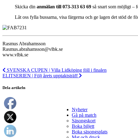
Skicka din
anmälan till 073-313 63 69
så snart som möjligt – fö
Låt oss fylla bussarna, visa färgerna och ge lagen det stöd de f
Rasmus Abrahamsson
Rasmus.abrahamsson@vlbk.se
www.vlbk.se
SVENSKA CUPEN | Villa Lidköping föll i finalen
ELITSERIEN | Följ årets upptaktsträff
Dela artikeln
Nyheter
Gå på match
Säsongskort
Boka biljett
Boka säsongsplats
Mat och dryck