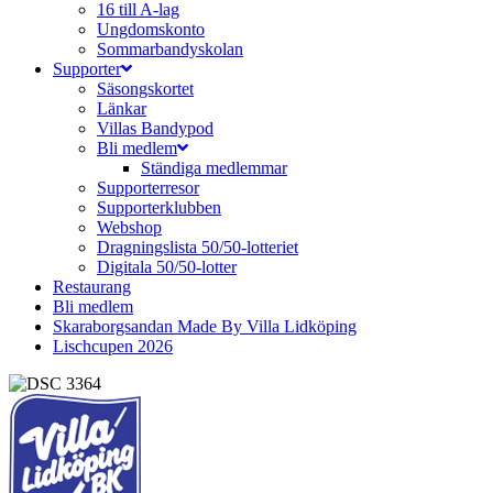
16 till A-lag
Ungdomskonto
Sommarbandyskolan
Supporter
Säsongskortet
Länkar
Villas Bandypod
Bli medlem
Ständiga medlemmar
Supporterresor
Supporterklubben
Webshop
Dragningslista 50/50-lotteriet
Digitala 50/50-lotter
Restaurang
Bli medlem
Skaraborgsandan Made By Villa Lidköping
Lischcupen 2026