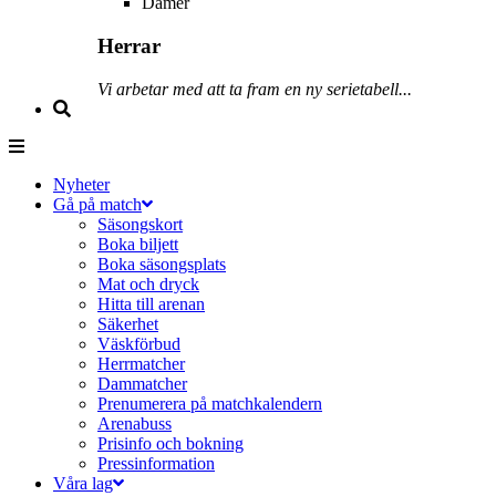
Damer
Herrar
Vi arbetar med att ta fram en ny serietabell...
Nyheter
Gå på match
Säsongskort
Boka biljett
Boka säsongsplats
Mat och dryck
Hitta till arenan
Säkerhet
Väskförbud
Herrmatcher
Dammatcher
Prenumerera på matchkalendern
Arenabuss
Prisinfo och bokning
Pressinformation
Våra lag