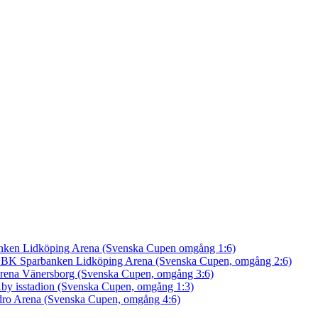
nken Lidköping Arena (Svenska Cupen omgång 1:6)
an BK
Sparbanken Lidköping Arena (Svenska Cupen, omgång 2:6)
rena Vänersborg (Svenska Cupen, omgång 3:6)
by isstadion (Svenska Cupen, omgång 1:3)
ro Arena (Svenska Cupen, omgång 4:6)