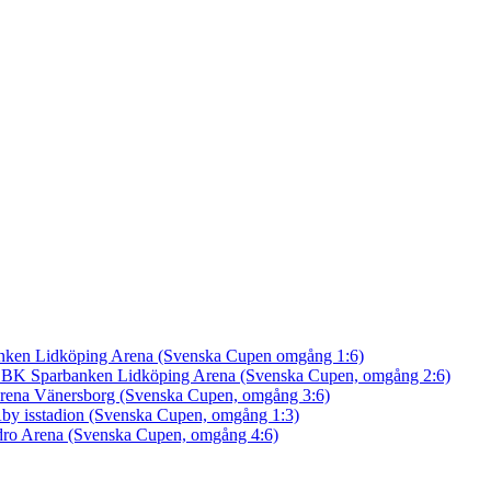
nken Lidköping Arena (Svenska Cupen omgång 1:6)
an BK
Sparbanken Lidköping Arena (Svenska Cupen, omgång 2:6)
rena Vänersborg (Svenska Cupen, omgång 3:6)
by isstadion (Svenska Cupen, omgång 1:3)
ro Arena (Svenska Cupen, omgång 4:6)