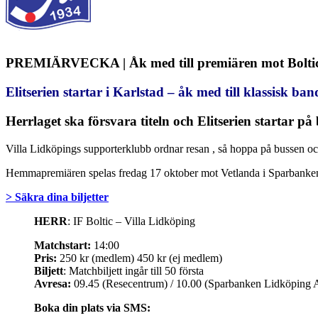
PREMIÄRVECKA | Åk med till premiären mot Bolti
Elitserien startar i Karlstad – åk med till klassisk b
Herrlaget ska försvara titeln och Elitserien startar p
Villa Lidköpings supporterklubb ordnar resan , så hoppa på bussen oc
Hemmapremiären spelas fredag 17 oktober mot Vetlanda i Sparbanke
> Säkra dina biljetter
HERR
: IF Boltic – Villa Lidköping
Matchstart:
14:00
Pris:
250 kr (medlem) 450 kr (ej medlem)
Biljett
: Matchbiljett ingår till 50 första
Avresa:
09.45 (Resecentrum) / 10.00 (Sparbanken Lidköping 
Boka din plats via SMS: