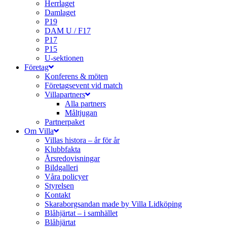
Herrlaget
Damlaget
P19
DAM U / F17
P17
P15
U-sektionen
Företag
Konferens & möten
Företagsevent vid match
Villapartners
Alla partners
Måltjugan
Partnerpaket
Om Villa
Villas histora – år för år
Klubbfakta
Årsredovisningar
Bildgalleri
Våra policyer
Styrelsen
Kontakt
Skaraborgsandan made by Villa Lidköping
Blåhjärtat – i samhället
Blåhjärtat