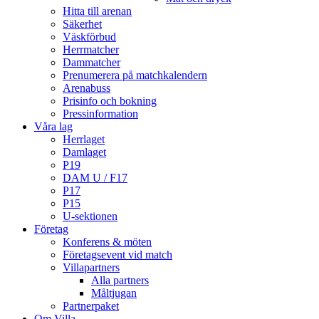
Hitta till arenan
Säkerhet
Väskförbud
Herrmatcher
Dammatcher
Prenumerera på matchkalendern
Arenabuss
Prisinfo och bokning
Pressinformation
Våra lag
Herrlaget
Damlaget
P19
DAM U / F17
P17
P15
U-sektionen
Företag
Konferens & möten
Företagsevent vid match
Villapartners
Alla partners
Måltjugan
Partnerpaket
Om Villa