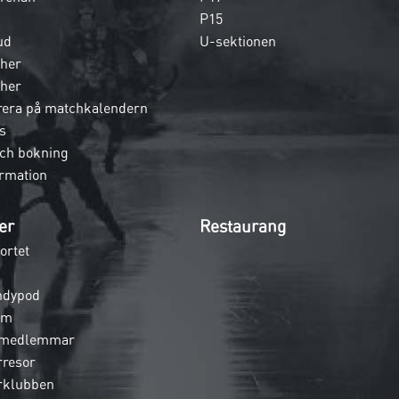
P15
ud
U-sektionen
her
her
era på matchkalendern
s
och bokning
rmation
er
Restaurang
ortet
ndypod
em
 medlemmar
rresor
rklubben