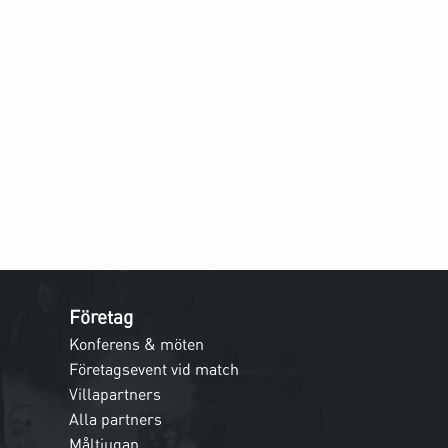
Företag
Konferens & möten
Företagsevent vid match
Villapartners
Alla partners
Måltjugan