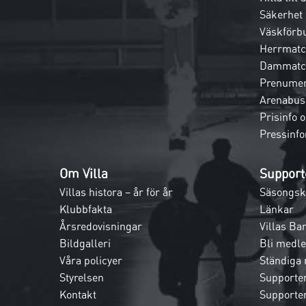
Säkerhet
Väskförb
Herrmatc
Dammatc
Prenumer
Arenabus
Prisinfo 
Pressinfo
Om Villa
Support
Villas histora – år för år
Säsongsk
Klubbfakta
Länkar
Årsredovisningar
Villas Ba
Bildgalleri
Bli medl
Våra policyer
Ständiga
Styrelsen
Supporte
Kontakt
Supporte