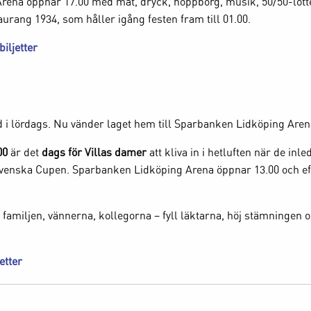
ena öppnar 17.00 med mat, dryck, hoppborg, musik, 50/50-lotte
urang 1934, som håller igång festen fram till 01.00.
iljetter
stad i lördags. Nu vänder laget hem till Sparbanken Lidköping Aren
00
är det
dags för Villas damer
att kliva in i hetluften när de inl
venska Cupen. Sparbanken Lidköping Arena öppnar 13.00 och eft
familjen, vännerna, kollegorna – fyll läktarna, höj stämningen o
etter