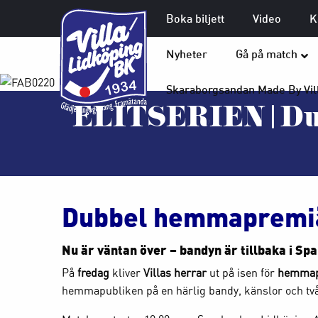
Boka biljett
Video
K
Nyheter
Gå på match
Skaraborgsandan Made By Vil
ELITSERIEN | Dub
Dubbel hemmapremiär
Nu är väntan över –
bandyn är tillbaka i Sp
På
fredag
kliver
Villas herrar
ut på isen för
hemmap
hemmapubliken på en härlig bandy, känslor och tv