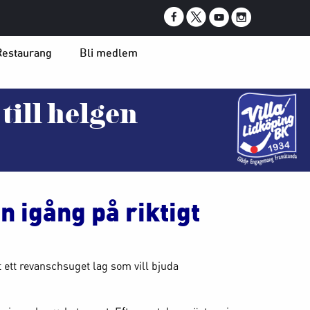
Restaurang
Bli medlem
ill helgen
igång på riktigt
t ett revanschsuget lag som vill bjuda