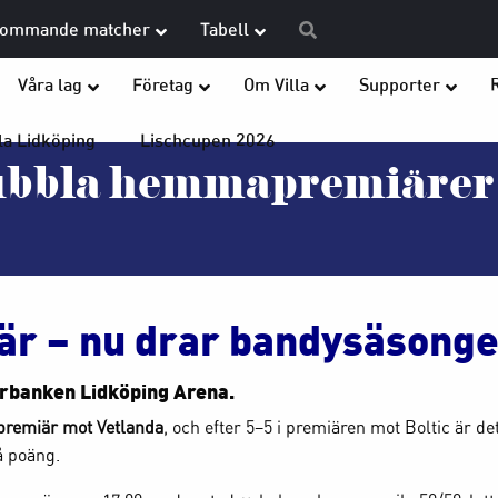
ommande matcher
Tabell
Våra lag
Företag
Om Villa
Supporter
la Lidköping
Lischcupen 2026
bla hemmapremiärer t
 – nu drar bandysäsongen 
arbanken Lidköping Arena.
remiär mot Vetlanda
, och efter 5–5 i premiären mot Boltic är de
å poäng.