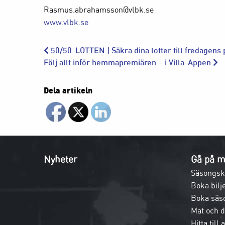
Rasmus.abrahamsson@vlbk.se
www.vlbk.se
50/50-LOTTEN | Säkra dina lotter till fredagens
Följ allt inför hemmapremiären – i Villa-Appen
Dela artikeln
Nyheter
Gå på m
Säsongsk
Boka bilje
Boka säs
Mat och 
Hitta till