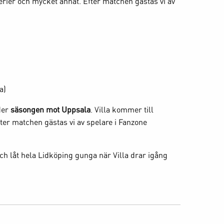
rier och mycket annat. Efter matchen gästas vi av
a)
eder
säsongen mot Uppsala
. Villa kommer till
er matchen gästas vi av spelare i Fanzone
ch låt hela Lidköping gunga när Villa drar igång