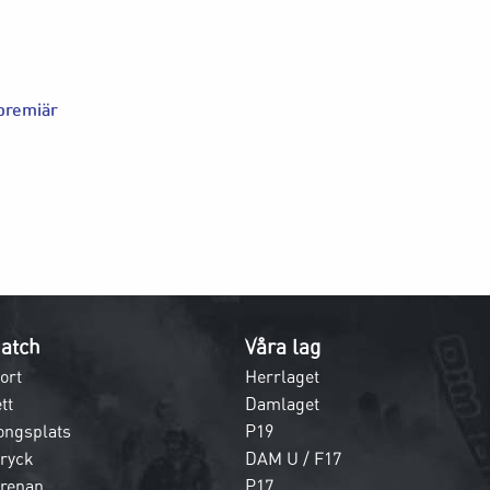
 premiär
atch
Våra lag
ort
Herrlaget
tt
Damlaget
ongsplats
P19
dryck
DAM U / F17
 arenan
P17