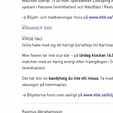
Matchen startar 19.00 men Sparbanken Lidköping Ar
spelare i Fanzone (entréhallen) och NästBäst i Resta
> Biljett- och matbokningar finns på
www.vlbk.se/b
(Villa hade med sig ett härligt bortafölje till Karl
Men festen tar inte slut där – på
lördag klockan 14.
matchen med en härlig energi efter framgången i S
(entréhallen).
Det här blir en
bandyhelg du inte vill missa.
Ta med 
säsongen på hemmaplan.
> Biljetterna finns som vanligt på
www.vlbk.se/bilj
Rasmus Abrahamsson