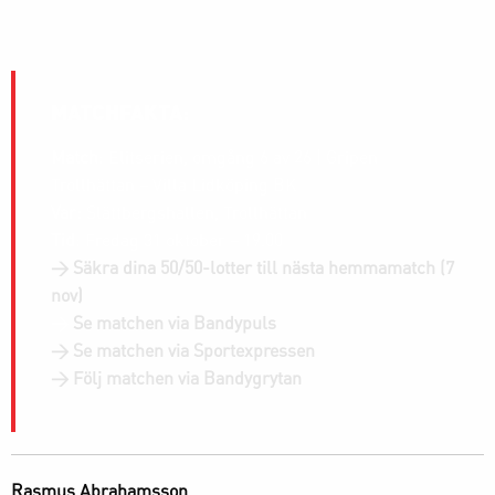
MATCHFAKTA:
Match
: Elitserien, omgång 6 av 26 | Gripen
Trollhättan – Villa Lidköping BK
Var:
Slättbergshallen, Trollhättan
Tid
: Fredag 31 oktober – 19.00
> Säkra dina 50/50-lotter till nästa hemmamatch (7
nov)
>
Se matchen via Bandypuls
> Se matchen via Sportexpressen
> Följ matchen via Bandygrytan
Rasmus Abrahamsson