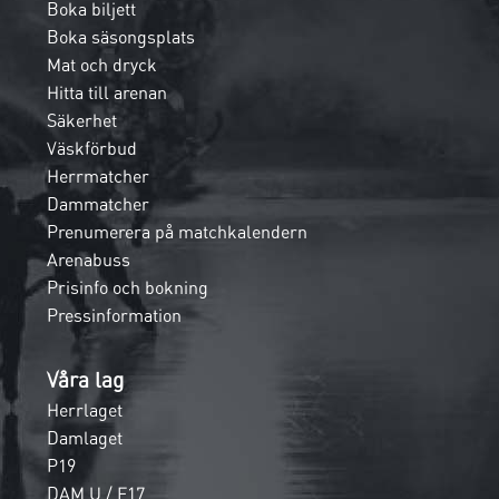
Boka biljett
Boka säsongsplats
Mat och dryck
Hitta till arenan
Säkerhet
Väskförbud
Herrmatcher
Dammatcher
Prenumerera på matchkalendern
Arenabuss
Prisinfo och bokning
Pressinformation
Våra lag
Herrlaget
Damlaget
P19
DAM U / F17