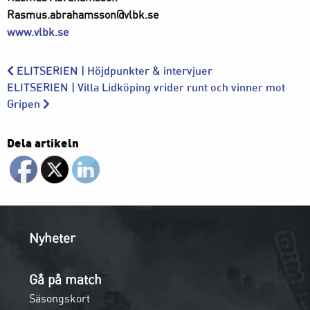
Rasmus.abrahamsson@vlbk.se
www.vlbk.se
ELITSERIEN | Höjdpunkter & intervjuer
ELITSERIEN | Villa Lidköping vrider runt och vinner mot
Gripen
Dela artikeln
Nyheter
Gå på match
Säsongskort