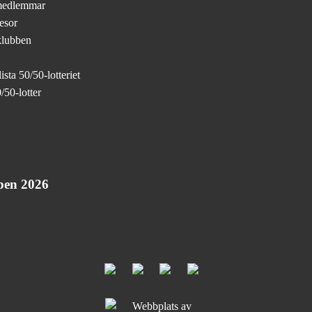
medlemmar
esor
klubben
sta 50/50-lotteriet
/50-lotter
pen 2026