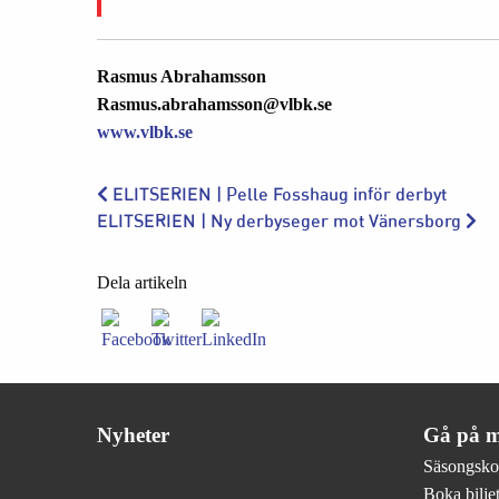
Rasmus Abrahamsson
Rasmus.abrahamsson@vlbk.se
www.vlbk.se
ELITSERIEN | Pelle Fosshaug inför derbyt
ELITSERIEN | Ny derbyseger mot Vänersborg
Dela artikeln
Nyheter
Gå på m
Säsongsko
Boka biljet