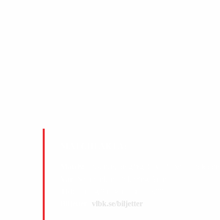
MATCHFAKTA:
Match
: Elitserien, omgång 3 av 14 | Villa Lidk
Var:
Sparbanken Lidköping Arena
Tid
: Lördag 8 november – 15.00
Biljetter:
vlbk.se/biljetter