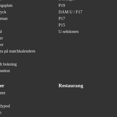
gsplats
P19
ryck
DAM U / F17
renan
P17
P15
d
U-sektionen
er
er
ra på matchkalendern
ch bokning
mation
er
Restaurang
tet
ndypod
m