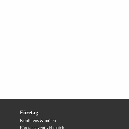
Företag
Konferens & möten
Företagsevent vid match