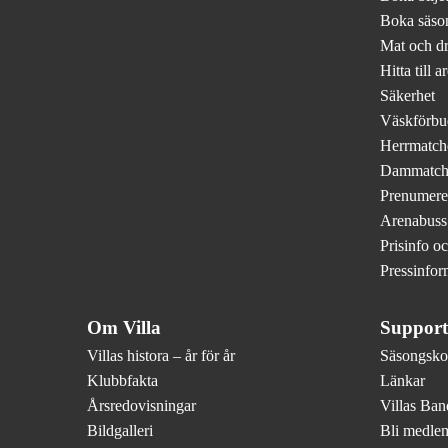
Boka säson
Mat och d
Hitta till a
Säkerhet
Väskförbu
Herrmatch
Dammatch
Prenumere
Arenabuss
Prisinfo o
Pressinfor
Om Villa
Support
Villas histora – år för år
Säsongskor
Klubbfakta
Länkar
Årsredovisningar
Villas Ba
Bildgalleri
Bli medle