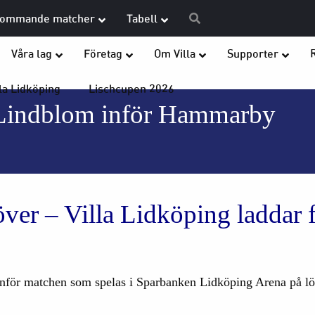
ommande matcher
Tabell
Våra lag
Företag
Om Villa
Supporter
la Lidköping
Lischcupen 2026
Lindblom inför Hammarby
ver – Villa Lidköping laddar f
inför matchen som spelas i Sparbanken Lidköping Arena på lö