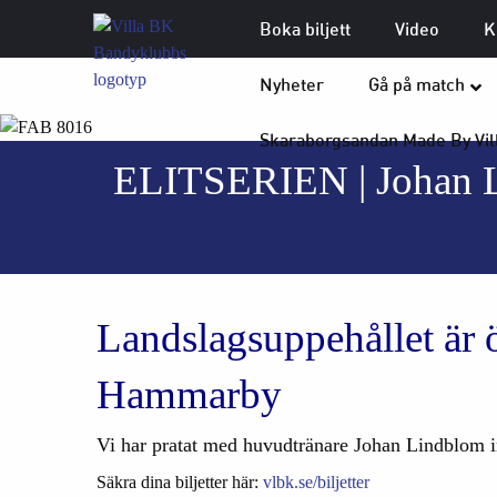
Boka biljett
Video
K
Nyheter
Gå på match
Skaraborgsandan Made By Vil
ELITSERIEN | Johan 
Landslagsuppehållet är ö
Hammarby
Vi har pratat med huvudtränare Johan Lindblom 
Säkra dina biljetter här:
vlbk.se/biljetter