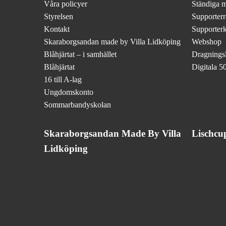
Våra policyer
Ständiga 
Styrelsen
Supporterr
Kontakt
Supporter
Skaraborgsandan made by Villa Lidköping
Webshop
Blåhjärtat – i samhället
Dragningsli
Blåhjärtat
Digitala 50
16 till A-lag
Ungdomskonto
Sommarbandyskolan
Skaraborgsandan Made By Villa
Lischcu
Lidköping