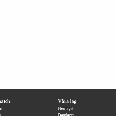
atch
Våra lag
rt
Herrlaget
t
Damlaget