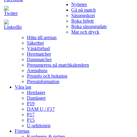
Nyheter
Gå på match
Säsongskort
Boka biljett
Boka säsongsplats
Mat och dryck
Hitta till arenan
Säkerhet
Väskförbud
Herrmatcher
Dammatcher
Prenumerera på matchkalendern
Arenabuss
Prisinfo och bokning
Pressinformation
Våra lag
Herrlaget
Damlaget
P19
DAM U / F17
P17
P15
U-sektionen
Företag
Konferens & möten