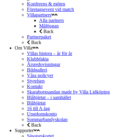
Konferens & möten
Företagsevent vid match
Villapartners
Alla partners
Måltjugan
Back
Partnerpaket
Back
Om Villa
Villas histora – år för år
Klubbfakta
Årsredovisningar
Bildgalleri
Våra policyer
Styrelsen
Kontakt
Skaraborgsandan made by Villa Lidköping
Blåhjärtat – i samhället
Blåhjärtat
16 till A-lag
Ungdomskonto
Sommarbandyskolan
Back
Supporter
Säsongskortet