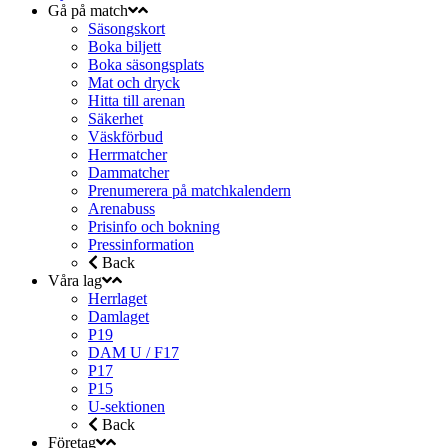
Gå på match
Säsongskort
Boka biljett
Boka säsongsplats
Mat och dryck
Hitta till arenan
Säkerhet
Väskförbud
Herrmatcher
Dammatcher
Prenumerera på matchkalendern
Arenabuss
Prisinfo och bokning
Pressinformation
Back
Våra lag
Herrlaget
Damlaget
P19
DAM U / F17
P17
P15
U-sektionen
Back
Företag