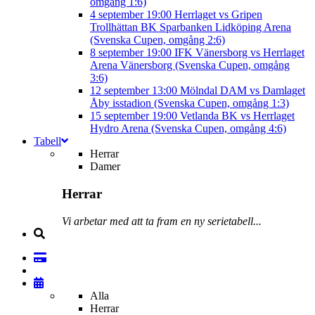
omgång 1:6)
4 september
19:00
Herrlaget vs Gripen
Trollhättan BK
Sparbanken Lidköping Arena
(Svenska Cupen, omgång 2:6)
8 september
19:00
IFK Vänersborg vs Herrlaget
Arena Vänersborg (Svenska Cupen, omgång
3:6)
12 september
13:00
Mölndal DAM vs Damlaget
Åby isstadion (Svenska Cupen, omgång 1:3)
15 september
19:00
Vetlanda BK vs Herrlaget
Hydro Arena (Svenska Cupen, omgång 4:6)
Tabell
Herrar
Damer
Herrar
Vi arbetar med att ta fram en ny serietabell...
Alla
Herrar