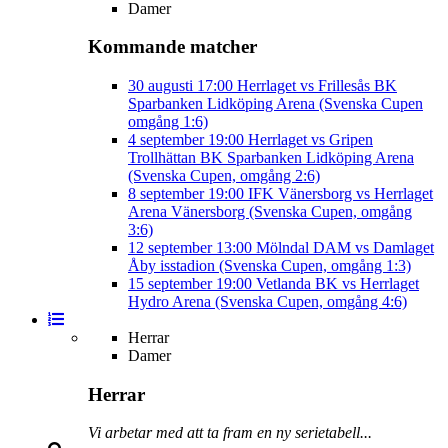
Damer
Kommande matcher
30 augusti
17:00
Herrlaget vs Frillesås BK
Sparbanken Lidköping Arena (Svenska Cupen
omgång 1:6)
4 september
19:00
Herrlaget vs Gripen
Trollhättan BK
Sparbanken Lidköping Arena
(Svenska Cupen, omgång 2:6)
8 september
19:00
IFK Vänersborg vs Herrlaget
Arena Vänersborg (Svenska Cupen, omgång
3:6)
12 september
13:00
Mölndal DAM vs Damlaget
Åby isstadion (Svenska Cupen, omgång 1:3)
15 september
19:00
Vetlanda BK vs Herrlaget
Hydro Arena (Svenska Cupen, omgång 4:6)
Herrar
Damer
Herrar
Vi arbetar med att ta fram en ny serietabell...