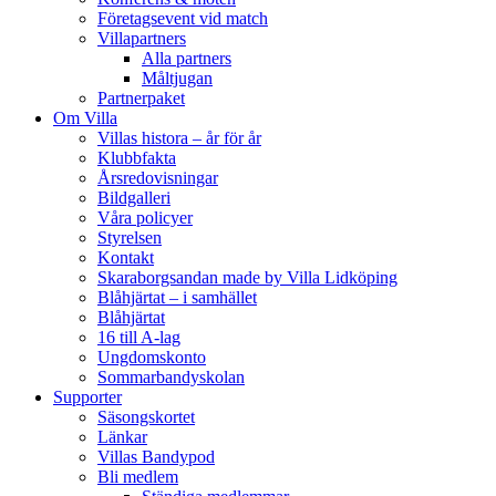
Företagsevent vid match
Villapartners
Alla partners
Måltjugan
Partnerpaket
Om Villa
Villas histora – år för år
Klubbfakta
Årsredovisningar
Bildgalleri
Våra policyer
Styrelsen
Kontakt
Skaraborgsandan made by Villa Lidköping
Blåhjärtat – i samhället
Blåhjärtat
16 till A-lag
Ungdomskonto
Sommarbandyskolan
Supporter
Säsongskortet
Länkar
Villas Bandypod
Bli medlem