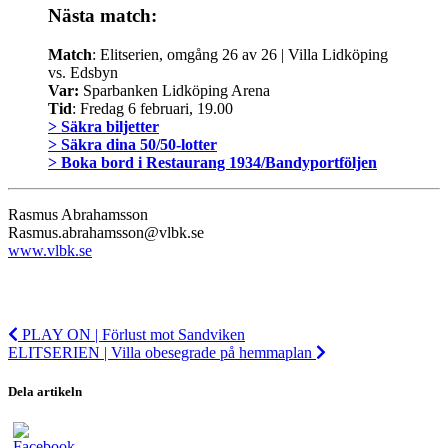
Nästa match:
Match
: Elitserien, omgång 26 av 26 | Villa Lidköping
vs. Edsbyn
Var:
Sparbanken Lidköping Arena
Tid
: Fredag 6 februari, 19.00
> Säkra biljetter
> Säkra dina 50/50-lotter
> Boka bord i Restaurang 1934/Bandyportföljen
Rasmus Abrahamsson
Rasmus.abrahamsson@vlbk.se
www.vlbk.se
PLAY ON | Förlust mot Sandviken
ELITSERIEN | Villa obesegrade på hemmaplan
Dela artikeln