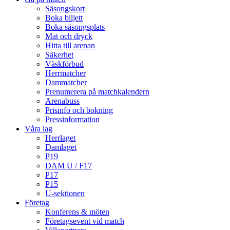
Säsongskort
Boka biljett
Boka säsongsplats
Mat och dryck
Hitta till arenan
Säkerhet
Väskförbud
Herrmatcher
Dammatcher
Prenumerera på matchkalendern
Arenabuss
Prisinfo och bokning
Pressinformation
Våra lag
Herrlaget
Damlaget
P19
DAM U / F17
P17
P15
U-sektionen
Företag
Konferens & möten
Företagsevent vid match