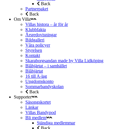
Back
Partnerpaket
Back
Om Villa
Villas histora – år för år
Klubbfakta
Årsredovisningar
Bildgalleri
Våra policyer
Styrelsen
Kontakt
Skaraborgsandan made by Villa Lidköping
Blåhjärtat – i samhället
Blåhjärtat
16 till A-lag
Ungdomskonto
Sommarbandyskolan
Back
Supporter
Säsongskortet
Länkar
Villas Bandypod
Bli medlem
Ständiga medlemmar
Back