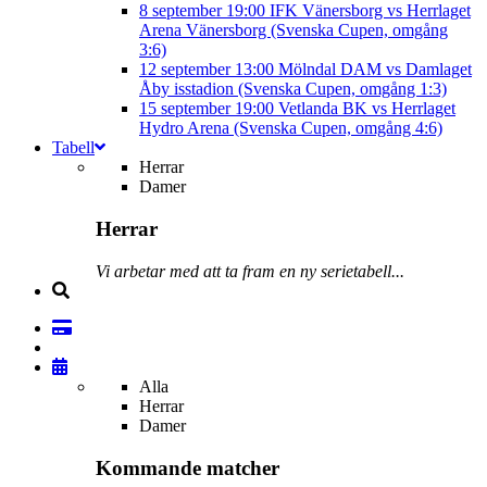
8 september
19:00
IFK Vänersborg vs Herrlaget
Arena Vänersborg (Svenska Cupen, omgång
3:6)
12 september
13:00
Mölndal DAM vs Damlaget
Åby isstadion (Svenska Cupen, omgång 1:3)
15 september
19:00
Vetlanda BK vs Herrlaget
Hydro Arena (Svenska Cupen, omgång 4:6)
Tabell
Herrar
Damer
Herrar
Vi arbetar med att ta fram en ny serietabell...
Alla
Herrar
Damer
Kommande matcher