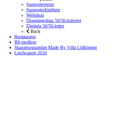
Supporterresor
Supporterklubben
Webshop
Dragningslista 50/50-lotteriet
Digitala 50/50-lotter
Back
Restaurang
Bli medlem
Skaraborgsandan Made By Villa Lidköping
Lischcupen 2026