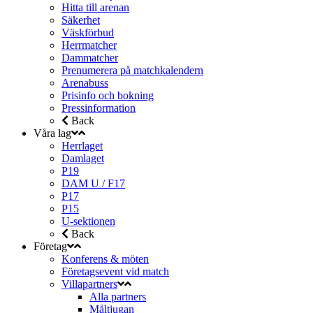
Hitta till arenan
Säkerhet
Väskförbud
Herrmatcher
Dammatcher
Prenumerera på matchkalendern
Arenabuss
Prisinfo och bokning
Pressinformation
Back
Våra lag
Herrlaget
Damlaget
P19
DAM U / F17
P17
P15
U-sektionen
Back
Företag
Konferens & möten
Företagsevent vid match
Villapartners
Alla partners
Måltjugan