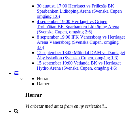
30 augusti
17:00
Herrlaget vs Frillesås BK
Sparbanken Lidköping Arena (Svenska Cupen
omgång 1:6)
4 september
19:00
Herrlaget vs Gripen
Trollhättan BK
Sparbanken Lidköping Arena
(Svenska Cupen, omgång 2:6)
8 september
19:00
IFK Vänersborg vs Herrlaget
Arena Vänersborg (Svenska Cupen, omgång
3:6)
12 september
13:00
Mölndal DAM vs Damlaget
Åby isstadion (Svenska Cupen, omgång 1:3)
15 september
19:00
Vetlanda BK vs Herrlaget
Hydro Arena (Svenska Cupen, omgång 4:6)
Herrar
Damer
Herrar
Vi arbetar med att ta fram en ny serietabell...