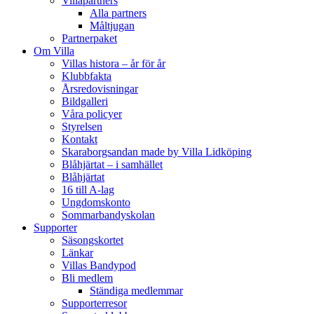
Villapartners
Alla partners
Måltjugan
Partnerpaket
Om Villa
Villas histora – år för år
Klubbfakta
Årsredovisningar
Bildgalleri
Våra policyer
Styrelsen
Kontakt
Skaraborgsandan made by Villa Lidköping
Blåhjärtat – i samhället
Blåhjärtat
16 till A-lag
Ungdomskonto
Sommarbandyskolan
Supporter
Säsongskortet
Länkar
Villas Bandypod
Bli medlem
Ständiga medlemmar
Supporterresor