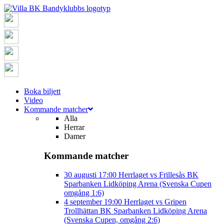
Boka biljett
Video
Kommande matcher
Alla
Herrar
Damer
Kommande matcher
30 augusti
17:00
Herrlaget vs Frillesås BK
Sparbanken Lidköping Arena (Svenska Cupen
omgång 1:6)
4 september
19:00
Herrlaget vs Gripen
Trollhättan BK
Sparbanken Lidköping Arena
(Svenska Cupen, omgång 2:6)