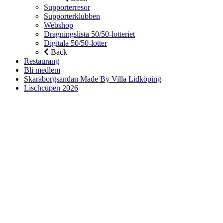
Supporterresor
Supporterklubben
Webshop
Dragningslista 50/50-lotteriet
Digitala 50/50-lotter
Back
Restaurang
Bli medlem
Skaraborgsandan Made By Villa Lidköping
Lischcupen 2026