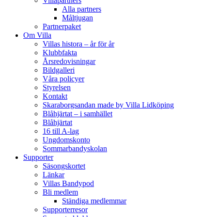
Villapartners
Alla partners
Måltjugan
Partnerpaket
Om Villa
Villas histora – år för år
Klubbfakta
Årsredovisningar
Bildgalleri
Våra policyer
Styrelsen
Kontakt
Skaraborgsandan made by Villa Lidköping
Blåhjärtat – i samhället
Blåhjärtat
16 till A-lag
Ungdomskonto
Sommarbandyskolan
Supporter
Säsongskortet
Länkar
Villas Bandypod
Bli medlem
Ständiga medlemmar
Supporterresor