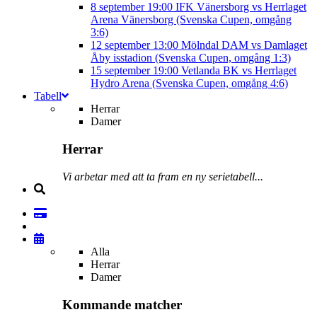
8 september
19:00
IFK Vänersborg vs Herrlaget
Arena Vänersborg (Svenska Cupen, omgång
3:6)
12 september
13:00
Mölndal DAM vs Damlaget
Åby isstadion (Svenska Cupen, omgång 1:3)
15 september
19:00
Vetlanda BK vs Herrlaget
Hydro Arena (Svenska Cupen, omgång 4:6)
Tabell
Herrar
Damer
Herrar
Vi arbetar med att ta fram en ny serietabell...
Alla
Herrar
Damer
Kommande matcher