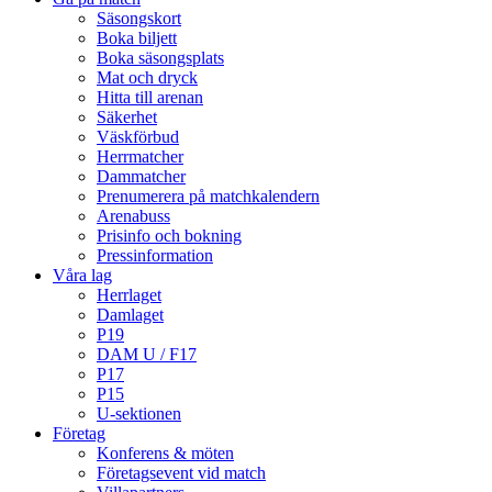
Säsongskort
Boka biljett
Boka säsongsplats
Mat och dryck
Hitta till arenan
Säkerhet
Väskförbud
Herrmatcher
Dammatcher
Prenumerera på matchkalendern
Arenabuss
Prisinfo och bokning
Pressinformation
Våra lag
Herrlaget
Damlaget
P19
DAM U / F17
P17
P15
U-sektionen
Företag
Konferens & möten
Företagsevent vid match