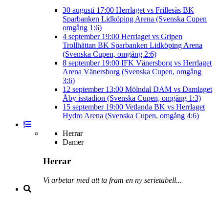
30 augusti
17:00
Herrlaget vs Frillesås BK
Sparbanken Lidköping Arena (Svenska Cupen
omgång 1:6)
4 september
19:00
Herrlaget vs Gripen
Trollhättan BK
Sparbanken Lidköping Arena
(Svenska Cupen, omgång 2:6)
8 september
19:00
IFK Vänersborg vs Herrlaget
Arena Vänersborg (Svenska Cupen, omgång
3:6)
12 september
13:00
Mölndal DAM vs Damlaget
Åby isstadion (Svenska Cupen, omgång 1:3)
15 september
19:00
Vetlanda BK vs Herrlaget
Hydro Arena (Svenska Cupen, omgång 4:6)
Herrar
Damer
Herrar
Vi arbetar med att ta fram en ny serietabell...