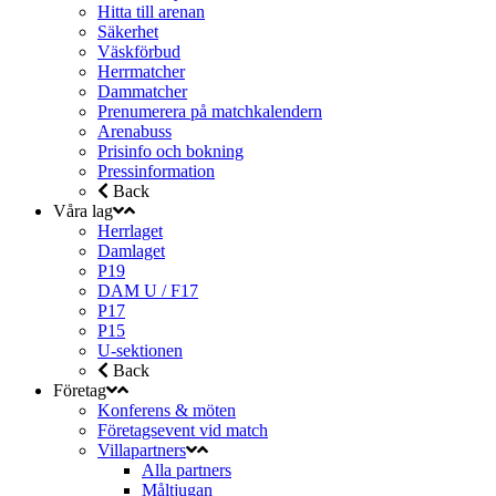
Hitta till arenan
Säkerhet
Väskförbud
Herrmatcher
Dammatcher
Prenumerera på matchkalendern
Arenabuss
Prisinfo och bokning
Pressinformation
Back
Våra lag
Herrlaget
Damlaget
P19
DAM U / F17
P17
P15
U-sektionen
Back
Företag
Konferens & möten
Företagsevent vid match
Villapartners
Alla partners
Måltjugan