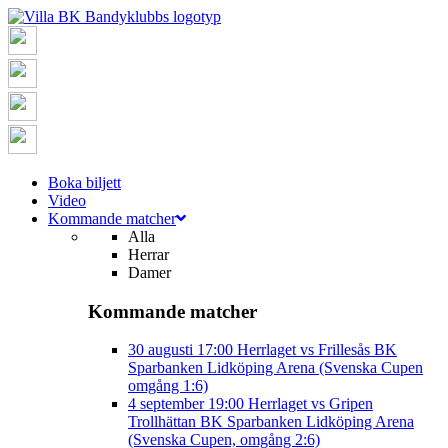
Boka biljett
Video
Kommande matcher
Alla
Herrar
Damer
Kommande matcher
30 augusti
17:00
Herrlaget vs Frillesås BK
Sparbanken Lidköping Arena (Svenska Cupen
omgång 1:6)
4 september
19:00
Herrlaget vs Gripen
Trollhättan BK
Sparbanken Lidköping Arena
(Svenska Cupen, omgång 2:6)