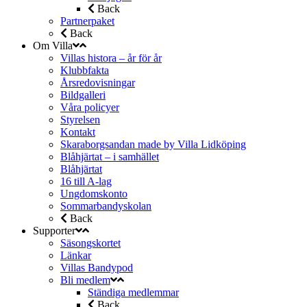
Back
Partnerpaket
Back
Om Villa
Villas histora – år för år
Klubbfakta
Årsredovisningar
Bildgalleri
Våra policyer
Styrelsen
Kontakt
Skaraborgsandan made by Villa Lidköping
Blåhjärtat – i samhället
Blåhjärtat
16 till A-lag
Ungdomskonto
Sommarbandyskolan
Back
Supporter
Säsongskortet
Länkar
Villas Bandypod
Bli medlem
Ständiga medlemmar
Back