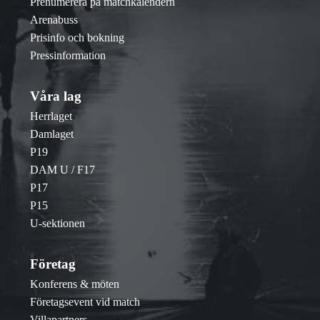
Prenumerera på matchkalendern
Arenabuss
Prisinfo och bokning
Pressinformation
Våra lag
Herrlaget
Damlaget
P19
DAM U / F17
P17
P15
U-sektionen
Företag
Konferens & möten
Företagsevent vid match
Villapartners