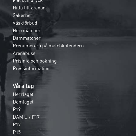
Mat och dryck
Hitta till arenan
Säkerhet
Väskförbud
Herrmatcher
Dammatcher
Prenumerera på matchkalendern
Arenabuss
Prisinfo och bokning
Pressinformation
Våra lag
Herrlaget
Damlaget
P19
DAM U / F17
P17
P15