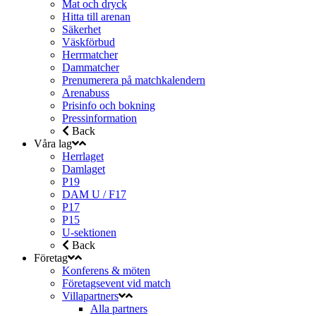
Mat och dryck
Hitta till arenan
Säkerhet
Väskförbud
Herrmatcher
Dammatcher
Prenumerera på matchkalendern
Arenabuss
Prisinfo och bokning
Pressinformation
Back
Våra lag
Herrlaget
Damlaget
P19
DAM U / F17
P17
P15
U-sektionen
Back
Företag
Konferens & möten
Företagsevent vid match
Villapartners
Alla partners