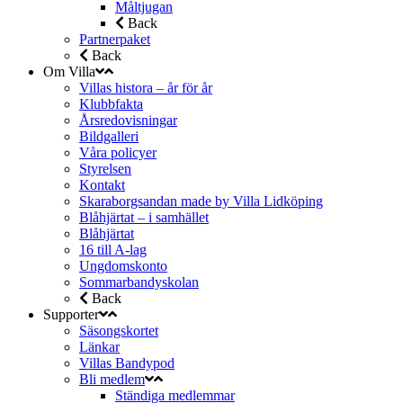
Måltjugan
Back
Partnerpaket
Back
Om Villa
Villas histora – år för år
Klubbfakta
Årsredovisningar
Bildgalleri
Våra policyer
Styrelsen
Kontakt
Skaraborgsandan made by Villa Lidköping
Blåhjärtat – i samhället
Blåhjärtat
16 till A-lag
Ungdomskonto
Sommarbandyskolan
Back
Supporter
Säsongskortet
Länkar
Villas Bandypod
Bli medlem
Ständiga medlemmar