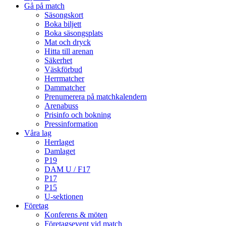
Gå på match
Säsongskort
Boka biljett
Boka säsongsplats
Mat och dryck
Hitta till arenan
Säkerhet
Väskförbud
Herrmatcher
Dammatcher
Prenumerera på matchkalendern
Arenabuss
Prisinfo och bokning
Pressinformation
Våra lag
Herrlaget
Damlaget
P19
DAM U / F17
P17
P15
U-sektionen
Företag
Konferens & möten
Företagsevent vid match