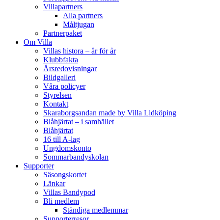
Villapartners
Alla partners
Måltjugan
Partnerpaket
Om Villa
Villas histora – år för år
Klubbfakta
Årsredovisningar
Bildgalleri
Våra policyer
Styrelsen
Kontakt
Skaraborgsandan made by Villa Lidköping
Blåhjärtat – i samhället
Blåhjärtat
16 till A-lag
Ungdomskonto
Sommarbandyskolan
Supporter
Säsongskortet
Länkar
Villas Bandypod
Bli medlem
Ständiga medlemmar
Supporterresor