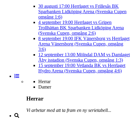
30 augusti
17:00
Herrlaget vs Frillesås BK
Sparbanken Lidköping Arena (Svenska Cupen
omgång 1:6)
4 september
19:00
Herrlaget vs Gripen
Trollhättan BK
Sparbanken Lidköping Arena
(Svenska Cupen, omgång 2:6)
8 september
19:00
IFK Vänersborg vs Herrlaget
Arena Vänersborg (Svenska Cupen, omgång
3:6)
12 september
13:00
Mölndal DAM vs Damlaget
Åby isstadion (Svenska Cupen, omgång 1:3)
15 september
19:00
Vetlanda BK vs Herrlaget
Hydro Arena (Svenska Cupen, omgång 4:6)
Herrar
Damer
Herrar
Vi arbetar med att ta fram en ny serietabell...