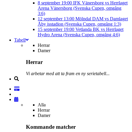
8 september
19:00
IFK Vänersborg vs Herrlaget
Arena Vänersborg (Svenska Cupen, omgång
3:6)
12 september
13:00
Mölndal DAM vs Damlaget
Åby isstadion (Svenska Cupen, omgång 1:3)
15 september
19:00
Vetlanda BK vs Herrlaget
Hydro Arena (Svenska Cupen, omgång 4:6)
Tabell
Herrar
Damer
Herrar
Vi arbetar med att ta fram en ny serietabell...
Alla
Herrar
Damer
Kommande matcher