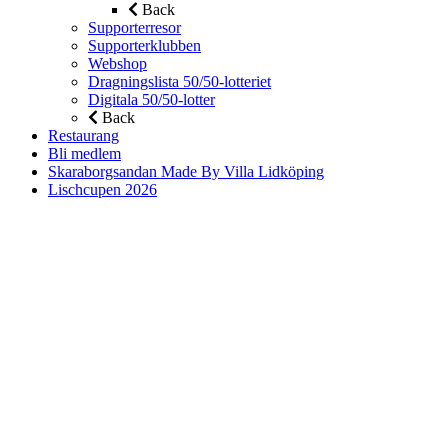
Back
Supporterresor
Supporterklubben
Webshop
Dragningslista 50/50-lotteriet
Digitala 50/50-lotter
Back
Restaurang
Bli medlem
Skaraborgsandan Made By Villa Lidköping
Lischcupen 2026