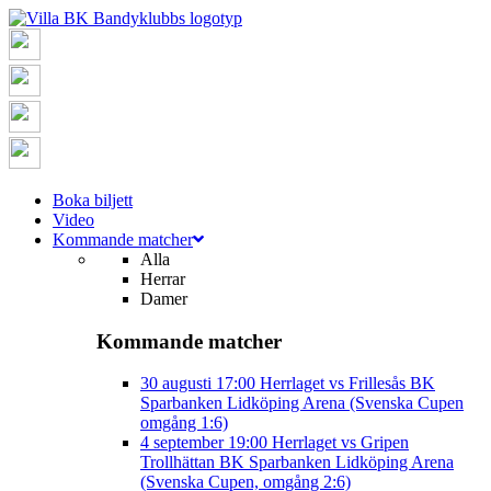
Boka biljett
Video
Kommande matcher
Alla
Herrar
Damer
Kommande matcher
30 augusti
17:00
Herrlaget vs Frillesås BK
Sparbanken Lidköping Arena (Svenska Cupen
omgång 1:6)
4 september
19:00
Herrlaget vs Gripen
Trollhättan BK
Sparbanken Lidköping Arena
(Svenska Cupen, omgång 2:6)