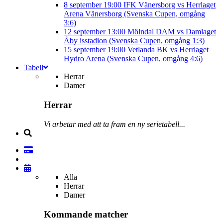
8 september
19:00
IFK Vänersborg vs Herrlaget
Arena Vänersborg (Svenska Cupen, omgång
3:6)
12 september
13:00
Mölndal DAM vs Damlaget
Åby isstadion (Svenska Cupen, omgång 1:3)
15 september
19:00
Vetlanda BK vs Herrlaget
Hydro Arena (Svenska Cupen, omgång 4:6)
Tabell
Herrar
Damer
Herrar
Vi arbetar med att ta fram en ny serietabell...
Alla
Herrar
Damer
Kommande matcher