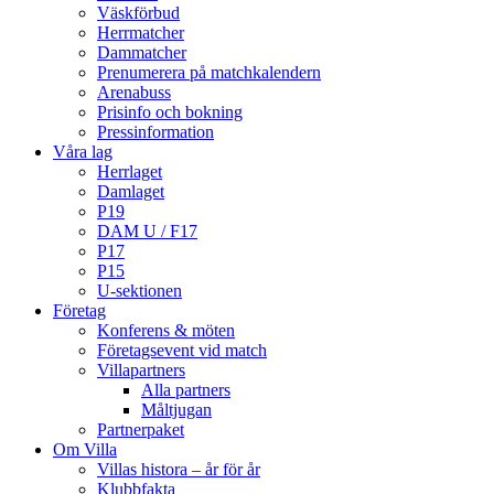
Väskförbud
Herrmatcher
Dammatcher
Prenumerera på matchkalendern
Arenabuss
Prisinfo och bokning
Pressinformation
Våra lag
Herrlaget
Damlaget
P19
DAM U / F17
P17
P15
U-sektionen
Företag
Konferens & möten
Företagsevent vid match
Villapartners
Alla partners
Måltjugan
Partnerpaket
Om Villa
Villas histora – år för år
Klubbfakta