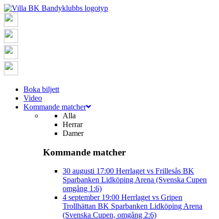
Boka biljett
Video
Kommande matcher
Alla
Herrar
Damer
Kommande matcher
30 augusti
17:00
Herrlaget vs Frillesås BK
Sparbanken Lidköping Arena (Svenska Cupen
omgång 1:6)
4 september
19:00
Herrlaget vs Gripen
Trollhättan BK
Sparbanken Lidköping Arena
(Svenska Cupen, omgång 2:6)