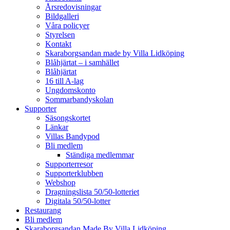
Årsredovisningar
Bildgalleri
Våra policyer
Styrelsen
Kontakt
Skaraborgsandan made by Villa Lidköping
Blåhjärtat – i samhället
Blåhjärtat
16 till A-lag
Ungdomskonto
Sommarbandyskolan
Supporter
Säsongskortet
Länkar
Villas Bandypod
Bli medlem
Ständiga medlemmar
Supporterresor
Supporterklubben
Webshop
Dragningslista 50/50-lotteriet
Digitala 50/50-lotter
Restaurang
Bli medlem
Skaraborgsandan Made By Villa Lidköping