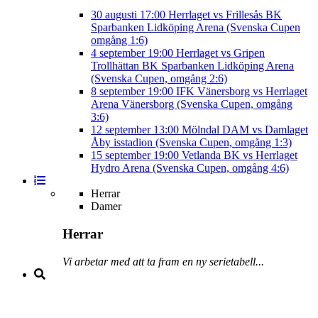
30 augusti
17:00
Herrlaget vs Frillesås BK
Sparbanken Lidköping Arena (Svenska Cupen
omgång 1:6)
4 september
19:00
Herrlaget vs Gripen
Trollhättan BK
Sparbanken Lidköping Arena
(Svenska Cupen, omgång 2:6)
8 september
19:00
IFK Vänersborg vs Herrlaget
Arena Vänersborg (Svenska Cupen, omgång
3:6)
12 september
13:00
Mölndal DAM vs Damlaget
Åby isstadion (Svenska Cupen, omgång 1:3)
15 september
19:00
Vetlanda BK vs Herrlaget
Hydro Arena (Svenska Cupen, omgång 4:6)
Herrar
Damer
Herrar
Vi arbetar med att ta fram en ny serietabell...