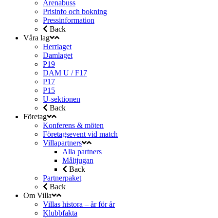
Arenabuss
Prisinfo och bokning
Pressinformation
Back
Våra lag
Herrlaget
Damlaget
P19
DAM U / F17
P17
P15
U-sektionen
Back
Företag
Konferens & möten
Företagsevent vid match
Villapartners
Alla partners
Måltjugan
Back
Partnerpaket
Back
Om Villa
Villas histora – år för år
Klubbfakta