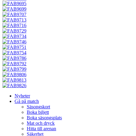
Nyheter
Gå på match
Säsongskort
Boka biljett
Boka säsongsplats
Mat och dryck
Hitta till arenan
Säkerhet