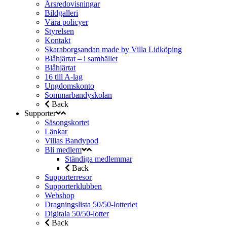
Årsredovisningar
Bildgalleri
Våra policyer
Styrelsen
Kontakt
Skaraborgsandan made by Villa Lidköping
Blåhjärtat – i samhället
Blåhjärtat
16 till A-lag
Ungdomskonto
Sommarbandyskolan
Back
Supporter
Säsongskortet
Länkar
Villas Bandypod
Bli medlem
Ständiga medlemmar
Back
Supporterresor
Supporterklubben
Webshop
Dragningslista 50/50-lotteriet
Digitala 50/50-lotter
Back