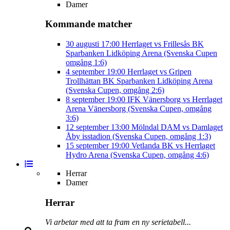
Damer
Kommande matcher
30 augusti
17:00
Herrlaget vs Frillesås BK
Sparbanken Lidköping Arena (Svenska Cupen
omgång 1:6)
4 september
19:00
Herrlaget vs Gripen
Trollhättan BK
Sparbanken Lidköping Arena
(Svenska Cupen, omgång 2:6)
8 september
19:00
IFK Vänersborg vs Herrlaget
Arena Vänersborg (Svenska Cupen, omgång
3:6)
12 september
13:00
Mölndal DAM vs Damlaget
Åby isstadion (Svenska Cupen, omgång 1:3)
15 september
19:00
Vetlanda BK vs Herrlaget
Hydro Arena (Svenska Cupen, omgång 4:6)
Herrar
Damer
Herrar
Vi arbetar med att ta fram en ny serietabell...