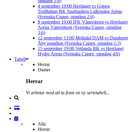
omgång 1:6)
4 september
19:00
Herrlaget vs Gripen
Trollhättan BK
Sparbanken Lidköping Arena
(Svenska Cupen, omgång 2:6)
8 september
19:00
IFK Vänersborg vs Herrlaget
Arena Vänersborg (Svenska Cupen, omgång
3:6)
12 september
13:00
Mölndal DAM vs Damlaget
Åby isstadion (Svenska Cupen, omgång 1:3)
15 september
19:00
Vetlanda BK vs Herrlaget
Hydro Arena (Svenska Cupen, omgång 4:6)
Tabell
Herrar
Damer
Herrar
Vi arbetar med att ta fram en ny serietabell...
Alla
Herrar