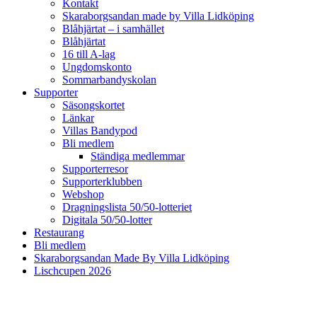
Kontakt
Skaraborgsandan made by Villa Lidköping
Blåhjärtat – i samhället
Blåhjärtat
16 till A-lag
Ungdomskonto
Sommarbandyskolan
Supporter
Säsongskortet
Länkar
Villas Bandypod
Bli medlem
Ständiga medlemmar
Supporterresor
Supporterklubben
Webshop
Dragningslista 50/50-lotteriet
Digitala 50/50-lotter
Restaurang
Bli medlem
Skaraborgsandan Made By Villa Lidköping
Lischcupen 2026