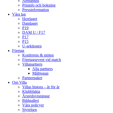
Arenabuss
Prisinfo och bokning
Pressinformation
Våra lag
Herrlaget
Damlaget
P19
DAM U / F17
P17
P15
U-sektionen
Företag
Konferens & möten
Företagsevent vid match
Villapartners
Alla partners
Måltjugan
Partnerpaket
Om Villa
Villas histora – år för år
Klubbfakta
Årsredovisningar
Bildgalleri
Våra policyer
Styrelsen