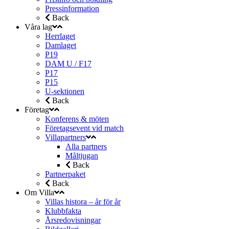
Pressinformation
Back
Våra lag
Herrlaget
Damlaget
P19
DAM U / F17
P17
P15
U-sektionen
Back
Företag
Konferens & möten
Företagsevent vid match
Villapartners
Alla partners
Måltjugan
Back
Partnerpaket
Back
Om Villa
Villas histora – år för år
Klubbfakta
Årsredovisningar