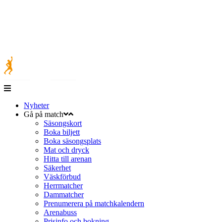
Nyheter
Gå på match
Säsongskort
Boka biljett
Boka säsongsplats
Mat och dryck
Hitta till arenan
Säkerhet
Väskförbud
Herrmatcher
Dammatcher
Prenumerera på matchkalendern
Arenabuss
Prisinfo och bokning