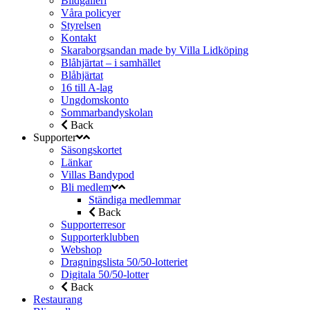
Bildgalleri
Våra policyer
Styrelsen
Kontakt
Skaraborgsandan made by Villa Lidköping
Blåhjärtat – i samhället
Blåhjärtat
16 till A-lag
Ungdomskonto
Sommarbandyskolan
Back
Supporter
Säsongskortet
Länkar
Villas Bandypod
Bli medlem
Ständiga medlemmar
Back
Supporterresor
Supporterklubben
Webshop
Dragningslista 50/50-lotteriet
Digitala 50/50-lotter
Back
Restaurang